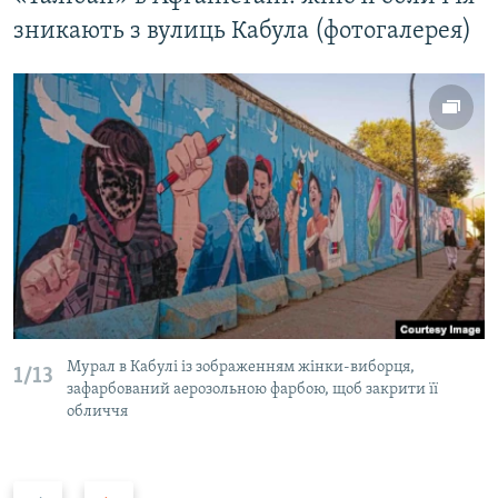
зникають з вулиць Кабула (фотогалерея)
Мурал в Кабулі із зображенням жінки-виборця,
1/13
зафарбований аерозольною фарбою, щоб закрити її
обличчя
P
N