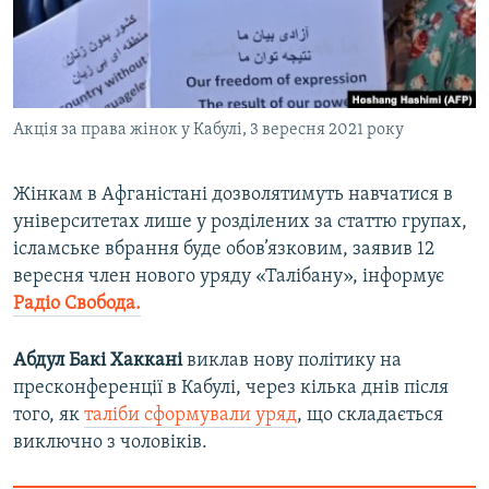
ВІДЕОУРОКИ «ELIFBE»
Русский
СВІДЧЕННЯ ОКУПАЦІЇ
Qırımtatar
УКРАЇНСЬКА ПРОБЛЕМА КРИМУ
Акція за права жінок у Кабулі, 3 вересня 2021 року
ДОЛУЧАЙСЯ!
ІНФОГРАФІКА
Жінкам в Афганістані дозволятимуть навчатися в
університетах лише у розділених за статтю групах,
Усі сайти RFE/RL
ісламське вбрання буде обов’язковим, заявив 12
вересня член нового уряду «Талібану», інформує
Радіо Свобода.
Абдул Бакі Хаккані
виклав нову політику на
пресконференції в Кабулі, через кілька днів після
того, як
таліби сформували уряд
, що складається
виключно з чоловіків.