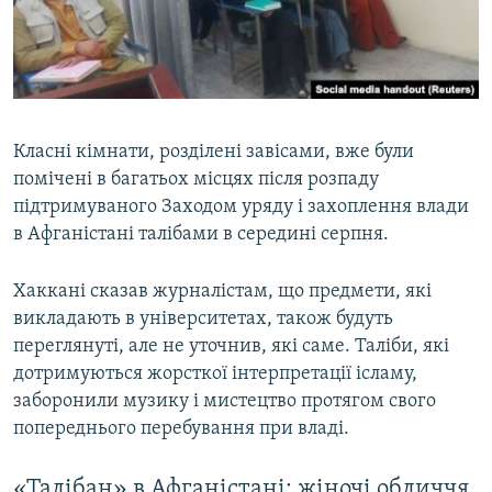
Класні кімнати, розділені завісами, вже були
помічені в багатьох місцях після розпаду
підтримуваного Заходом уряду і захоплення влади
в Афганістані талібами в середині серпня.
Хаккані сказав журналістам, що предмети, які
викладають в університетах, також будуть
переглянуті, але не уточнив, які саме. Таліби, які
дотримуються жорсткої інтерпретації ісламу,
заборонили музику і мистецтво протягом свого
попереднього перебування при владі.
«Талібан» в Афганістані: жіночі обличчя