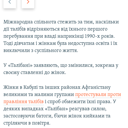
r
e
e
x
v
t
Міжнародна спільнота стежить за тим, наскільки
i
s
дії талібів відрізняються від їхнього першого
o
l
перебування при владі наприкінці 1990-х років.
u
i
Тоді дівчатам і жінкам була недоступна освіта і їх
s
d
виключили з суспільного життя.
s
e
l
У «Талібані» заявляють, що змінилися, зокрема у
i
своєму ставленні до жінок.
d
e
Жінки в Кабулі та інших районах Афганістану
великими та малими групами
протестували проти
правління талібів
і спроб обмежити їхні права. У
деяких випадках «Талібан» реагував силою,
застосовуючи батоги, б’ючи жінок кийками та
стріляючи в повітря.