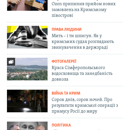
Ozon припинив прийом нових
замовлень на Кримському
півострові
ПРАВА ЛЮДИНИ
Мить – і ти шпигун. Як у
кримських судах розглядають
звинувачення в держзраді
ФОТОГАЛЕРЕЇ
Краса Сімферопольського
водосховища та занедбаність
довкола
ВІЙНА ТА КРИМ
Сорок днів, сорок ночей. Про
результати кримської операції з
примусу Росії до миру
ПОЛІТИКА