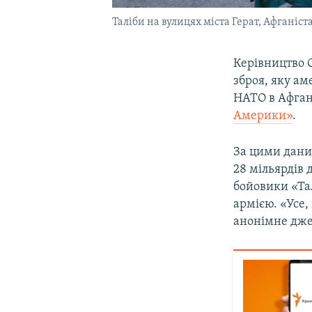
Таліби на вулицях міста Герат, Афганіст
Керівництво С
зброя, яку ам
НАТО в Афган
Америки»
.
За цими даним
28 мільярдів 
бойовики «Та
армією. «Усе,
анонімне дже