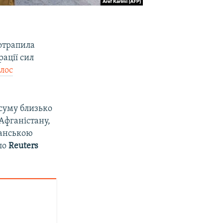
потрапила
рації сил
лос
 суму близько
 Афганістану,
ганською
ало
Reuters