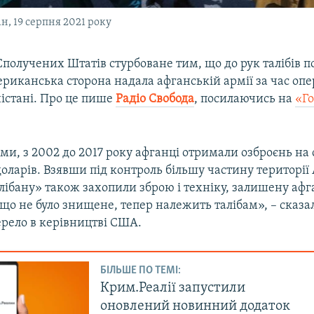
ан, 19 серпня 2021 року
получених Штатів стурбоване тим, що до рук талібів 
ериканська сторона надала афганській армії за час опе
істані. Про це пише
Радіо Свобода
, посилаючись на
«Го
и, з 2002 до 2017 року афганці отримали озброєнь на
доларів. Взявши під контроль більшу частину території
лібану» також захопили зброю і техніку, залишену аф
 що не було знищене, тепер належить талібам», – сказ
рело в керівництві США.
БІЛЬШЕ ПО ТЕМІ:
Крим.Реалії запустили
оновлений новинний додаток