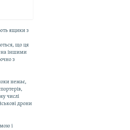
ають ящики з
ться, що ця
лена іншими
ючно з
поки немає,
портерів,
му числі
ійськові дрони
мою і