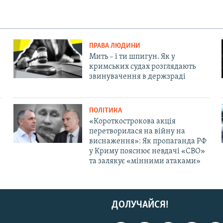
ПРАВА ЛЮДИНИ
Мить – і ти шпигун. Як у
кримських судах розглядають
звинувачення в держзраді
ПОЛІТИКА
«Короткострокова акція
перетворилася на війну на
виснаження»: Як пропаганда РФ
у Криму пояснює невдачі «СВО»
та залякує «мінними атаками»
ДОЛУЧАЙСЯ!