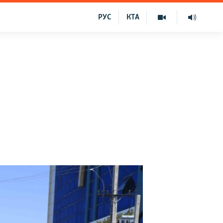
РУС
КТА