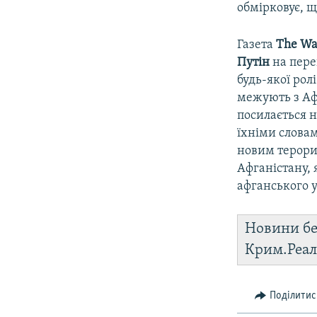
обмірковує, щ
Газета
The Wal
Путін
на пере
будь-якої рол
межують з Афг
посилається н
їхніми слова
новим терори
Афганістану, 
афганського у
Новини бе
Крим.Реал
Поділитис