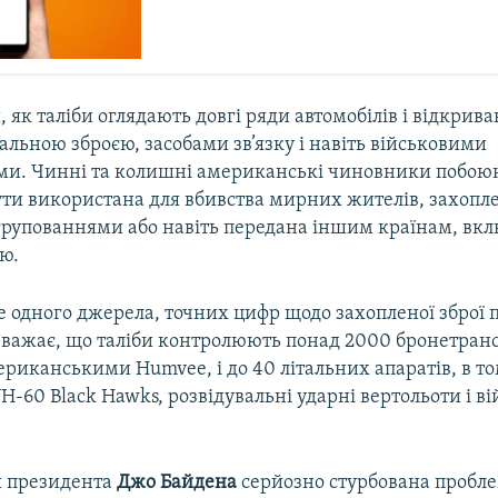
, як таліби оглядають довгі ряди автомобілів і відкрив
льною зброєю, засобами зв’язку і навіть військовими
ми. Чинні та колишні американські чиновники побоюю
ути використана для вбивства мирних жителів, захоп
рупованнями або навіть передана іншим країнам, вкл
єю.
е одного джерела, точних цифр щодо захопленої зброї 
 вважає, що таліби контролюють понад 2000 бронетранс
риканськими Humvee, і до 40 літальних апаратів, в то
H-60 Black Hawks, розвідувальні ударні вертольоти і в
я президента
Джо Байдена
серйозно стурбована пробле