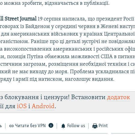
о можна зробити, відзначається в публікації.
l Street Journal
19 серпня написала, що президент Росі
говорах із Байденом у середині червня в Женеві висту
і для американських військових у країнах Центральної 
аністаном. Раніше про ці деталі зустрічі не повідомля
а високопоставлених американських і російських офіці
ми, позиція Путіна обмежила можливості США в питанн
стичним загрозам, розміщення необхідної техніки і с
який не має виходу до моря. Проблема ускладнилася пі
ряду і армії під натиском, наголошує видання.
з блокування і цензури! Встановити
додаток
ії для
iOS
і
Android
.
ь
Читати без VPN
Follow us
Print