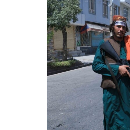
ВІДЕОУРОКИ «ELIFBE»
СВІДЧЕННЯ ОКУПАЦІЇ
УКРАЇНСЬКА ПРОБЛЕМА КРИМУ
ІНФОГРАФІКА