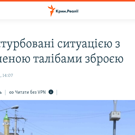
турбовані ситуацією з
леною талібами зброєю
, 14:07
ь
Читати без VPN