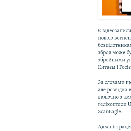
Є відеозаписи
новою вогнепа
безпілотника
зброя може б
збройними уг
Китаєм і Росі
За словами щ
але розвідка
включно з аме
гелікоптери U
ScanEagle.
Адміністраці