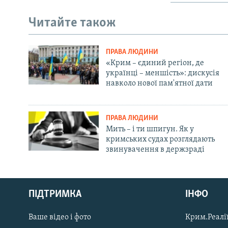
Читайте також
ПРАВА ЛЮДИНИ
«Крим – єдиний регіон, де
українці – меншість»: дискусія
навколо нової пам'ятної дати
ПРАВА ЛЮДИНИ
Мить – і ти шпигун. Як у
кримських судах розглядають
звинувачення в держзраді
Русский
ПІДТРИМКА
ІНФО
Qırımtatar
Ваше відео і фото
Крим.Реалії
ДОЛУЧАЙСЯ!