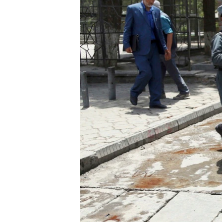
ВІДЕОУРОКИ «ELIFBE»
СВІДЧЕННЯ ОКУПАЦІЇ
УКРАЇНСЬКА ПРОБЛЕМА КРИМУ
ІНФОГРАФІКА