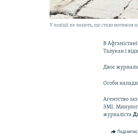
У поліції не знають, що стало мотивом 
В Афганістані
Талукан і від
Двоє журналіс
Особи нападни
Агентство заз
ЗМІ. Минулого
журналіста
Д
Поділитис