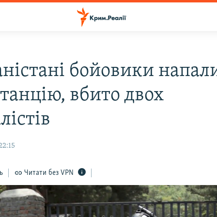
аністані бойовики напал
станцію, вбито двох
лістів
22:15
ь
Читати без VPN