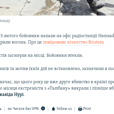
нападу
 5 лютого бойовики напали на офіс радіостанції Hamsada
крили вогонь. Про це
повідомляє агентство Reuters
.
тів загинули на місці. Бойовики втекли.
ків та мотив їхніх дій не встановлено, зазначили в пол
начає, що цього року це вже друге вбивство в країні п
 місяця екстремісти з «Талібану» викрали і пізніше в
жавіда Нурі
.
ь
Читати без VPN
Follow us
Print