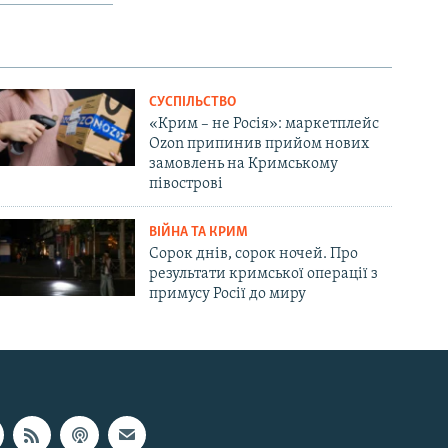
СУСПІЛЬСТВО
«Крим – не Росія»: маркетплейс
Ozon припинив прийом нових
замовлень на Кримському
півострові
ВІЙНА ТА КРИМ
Сорок днів, сорок ночей. Про
результати кримської операції з
примусу Росії до миру