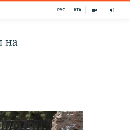
РУС
КТА
и на