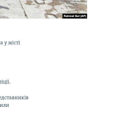
 у місті
іції.
редставників
били