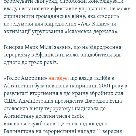
сформувати свій уряд, спроможні консолідувати
владу і встановити ефективне управління. Це може
спричинити громадянську війну, яка створить
передумови для відродження «Аль-Каїди» чи
активізації угруповання «Ісламська держава».
Генерал Марк Міллі заявив, що на відродження
тероризму в Афганістані може знадобитися від
одного до трьох років.
«Голос Америки»
нагадує
, що влада талібів в
Афганістані була повалена наприкінці 2001 року в
результаті вторгнення в цю країну збройних сил
США. Адміністрація президента Джорджа Буша
оголосила війну тероризму і надіслала до
Афганістану десятки тисяч своїх
військовослужбовців. Це стало відповіддю
Вашингтона на терористичні напади 11 вересня