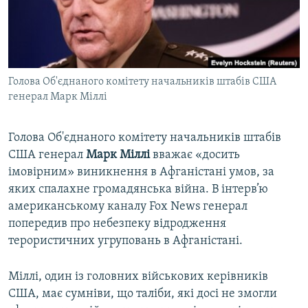
ВІДЕОУРОКИ «ELIFBE»
Русский
СВІДЧЕННЯ ОКУПАЦІЇ
Qırımtatar
УКРАЇНСЬКА ПРОБЛЕМА КРИМУ
Голова Об'єднаного комітету начальників штабів США
ДОЛУЧАЙСЯ!
ІНФОГРАФІКА
генерал Марк Міллі
Голова Об'єднаного комітету начальників штабів
Усі сайти RFE/RL
США генерал
Марк Міллі
вважає «досить
імовірним» виникнення в Афганістані умов, за
яких спалахне громадянська війна. В інтерв’ю
американському каналу Fox News генерал
попередив про небезпеку відродження
терористичних угруповань в Афганістані.
Міллі, один із головних військових керівників
США, має сумніви, що таліби, які досі не змогли