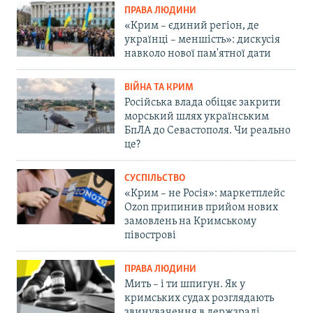
ПРАВА ЛЮДИНИ
«Крим – єдиний регіон, де
українці – меншість»: дискусія
навколо нової пам'ятної дати
ВІЙНА ТА КРИМ
Російська влада обіцяє закрити
морський шлях українським
БпЛА до Севастополя. Чи реально
це?
СУСПІЛЬСТВО
«Крим – не Росія»: маркетплейс
Ozon припинив прийом нових
замовлень на Кримському
півострові
ПРАВА ЛЮДИНИ
Мить – і ти шпигун. Як у
кримських судах розглядають
звинувачення в держзраді