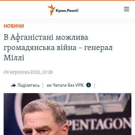
Доступність
посилання
Перейти
НОВИНИ
до
НОВИНИ
В Афганістані можлива
основного
ВОДА.КРИМ
матеріалу
громадянська війна – генерал
ВІДЕО ТА ФОТО
Перейти
Міллі
до
ПОЛІТИКА
основної
06 вересень 2021, 10:26
БЛОГИ
навігації
Перейти
Поділитись
Читати без VPN
ПОГЛЯД
до
ІНТЕРВ'Ю
пошуку
ВСЕ ЗА ДЕНЬ
СПЕЦПРОЕКТИ
ЯК ОБІЙТИ БЛОКУВАННЯ
ДЕПОРТАЦІЯ