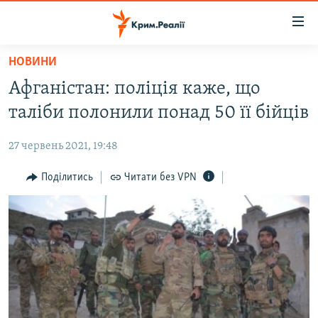
Доступність
посилання
Перейти
НОВИНИ
до
НОВИНИ
Афганістан: поліція каже, що
основного
ВОДА.КРИМ
матеріалу
таліби полонили понад 50 її бійців
ВІДЕО ТА ФОТО
Перейти
до
27 червень 2021, 19:48
ПОЛІТИКА
основної
БЛОГИ
Поділитись
Читати без VPN
навігації
Перейти
ПОГЛЯД
до
ІНТЕРВ'Ю
пошуку
ВСЕ ЗА ДЕНЬ
СПЕЦПРОЕКТИ
ЯК ОБІЙТИ БЛОКУВАННЯ
ДЕПОРТАЦІЯ