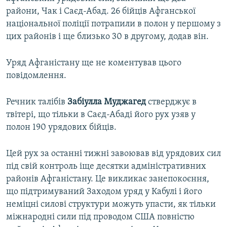
райони, Чак і Саєд-Абад. 26 бійців Афганської
національної поліції потрапили в полон у першому з
цих районів і ще близько 30 в другому, додав він.
Уряд Афганістану ще не коментував цього
повідомлення.
Речник талібів
Забіулла Муджагед
стверджує в
твітері, що тільки в Саєд-Абаді його рух узяв у
полон 190 урядових бійців.
Цей рух за останні тижні завоював від урядових сил
під свій контроль іще десятки адміністративних
районів Афганістану. Це викликає занепокоєння,
що підтримуваний Заходом уряд у Кабулі і його
неміцні силові структури можуть упасти, як тільки
міжнародні сили під проводом США повністю