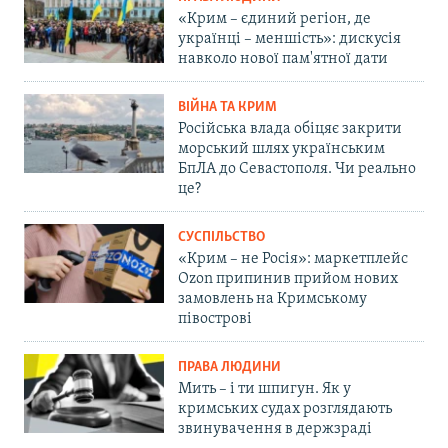
«Крим – єдиний регіон, де
українці – меншість»: дискусія
навколо нової пам'ятної дати
ВІЙНА ТА КРИМ
Російська влада обіцяє закрити
морський шлях українським
БпЛА до Севастополя. Чи реально
це?
СУСПІЛЬСТВО
«Крим – не Росія»: маркетплейс
Ozon припинив прийом нових
замовлень на Кримському
півострові
ПРАВА ЛЮДИНИ
Мить – і ти шпигун. Як у
кримських судах розглядають
звинувачення в держзраді