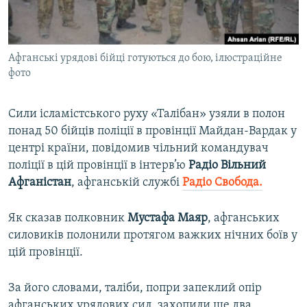
ВІДЕОУРОКИ «ELIFBE»
Русский
СВІДЧЕННЯ ОКУПАЦІЇ
Qırımtatar
Афганські урядові бійці готуються до бою, ілюстраційне
УКРАЇНСЬКА ПРОБЛЕМА КРИМУ
фото
ДОЛУЧАЙСЯ!
ІНФОГРАФІКА
Сили ісламістського руху «Талібан» узяли в полон
понад 50 бійців поліції в провінції Майдан-Вардак у
центрі країни, повідомив чільний командувач
Усі сайти RFE/RL
поліції в цій провінції в інтерв’ю
Радіо Вільний
Афганістан
, афганській службі
Радіо Свобода.
Як сказав полковник
Мустафа Маяр
, афганських
силовиків полонили протягом важких нічних боїв у
цій провінції.
За його словами, таліби, попри запеклий опір
афганських урядових сил, захопили ще два