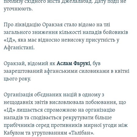
поблизу східного міста Джелалабад. Дату події не
уточнюють.
Про ліквідацію Оракзая стало відомо на тлі
загального зниження кількості нападів бойовиків
«ІД», яка має відносно невисоку присутність у
Афганістані.
Оракзай, відомий як
Аслам Фарукі
, був
заарештований афганськими силовиками в квітні
цього року.
Організація об’єднаних націй в одному з
нещодавніх звітів висловлювала побоювання, що
«ІД» лишається спроможною на організацію
нападів та сподівається рекрутувати більше
прибічників серед противників мирної угоди між
Кабулом та угрупованням «Талібан».