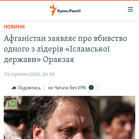
Доступність
посилання
Перейти
НОВИНИ
до
НОВИНИ
Афганістан заявляє про вбивство
основного
ВОДА.КРИМ
матеріалу
одного з лідерів «Ісламської
ВІДЕО ТА ФОТО
Перейти
держави» Оракзая
до
ПОЛІТИКА
основної
02 серпень 2020, 20:39
БЛОГИ
навігації
Перейти
Поділитись
Читати без VPN
ПОГЛЯД
до
ІНТЕРВ'Ю
пошуку
ВСЕ ЗА ДЕНЬ
СПЕЦПРОЕКТИ
ЯК ОБІЙТИ БЛОКУВАННЯ
ДЕПОРТАЦІЯ