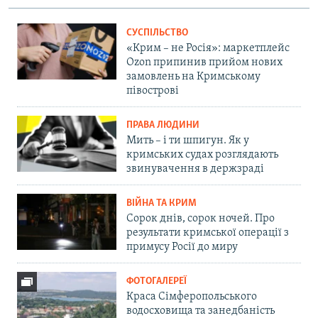
СУСПІЛЬСТВО
«Крим – не Росія»: маркетплейс
Ozon припинив прийом нових
замовлень на Кримському
півострові
ПРАВА ЛЮДИНИ
Мить – і ти шпигун. Як у
кримських судах розглядають
звинувачення в держзраді
ВІЙНА ТА КРИМ
Сорок днів, сорок ночей. Про
результати кримської операції з
примусу Росії до миру
ФОТОГАЛЕРЕЇ
Краса Сімферопольського
водосховища та занедбаність