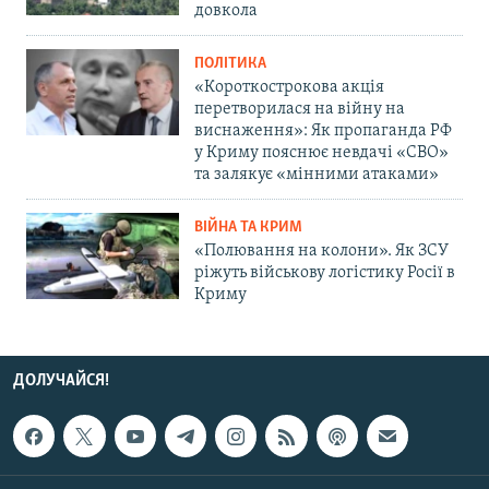
довкола
ПОЛІТИКА
«Короткострокова акція
перетворилася на війну на
виснаження»: Як пропаганда РФ
у Криму пояснює невдачі «СВО»
та залякує «мінними атаками»
ВІЙНА ТА КРИМ
«Полювання на колони». Як ЗСУ
ріжуть військову логістику Росії в
Криму
ДОЛУЧАЙСЯ!