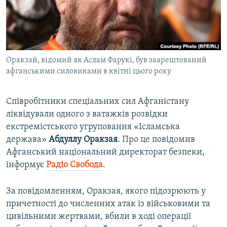
ВІДЕОУРОКИ «ELIFBE»
Русский
СВІДЧЕННЯ ОКУПАЦІЇ
Qırımtatar
УКРАЇНСЬКА ПРОБЛЕМА КРИМУ
Оракзай, відомий як Аслам Фарукі, був заарештований
ДОЛУЧАЙСЯ!
ІНФОГРАФІКА
афганськими силовиками в квітні цього року
Співробітники спеціальних сил Афганістану
Усі сайти RFE/RL
ліквідували одного з ватажків розвідки
екстремістського угруповання «Ісламська
держава»
Абдуллу Оракзая
. Про це повідомив
Афганський національний директорат безпеки,
інформує
Радіо Свобода
.
За повідомленням, Оракзая, якого підозрюють у
причетності до численних атак із військовими та
цивільними жертвами, вбили в ході операції