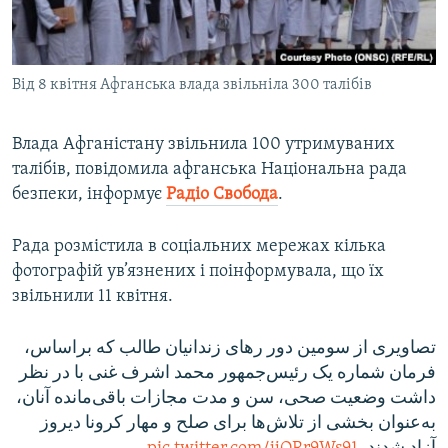
ВІДЕОУРОКИ «ELIFBE»
Русский
СВІДЧЕННЯ ОКУПАЦІЇ
Qırımtatar
Від 8 квітня Афганська влада звільніла 300 талібів
УКРАЇНСЬКА ПРОБЛЕМА КРИМУ
ДОЛУЧАЙСЯ!
ІНФОГРАФІКА
Влада Афганістану звільнила 100 утримуваних
талібів, повідомила афганська Національна рада
безпеки, інформує
Радіо Свобода
.
Усі сайти RFE/RL
Рада розмістила в соціальних мережах кілька
фотографій ув’язнених і поінформувала, що їх
звільнили 11 квітня.
تصاویری از سومین دور رهای زندانیان طالب که براساس،
فرمان شماره یک رئیس‌جمهور محمد اشرف غنی با در نظر
داشت وضعیت صحی، سن و مدت مجازات باقی‌مانده آنان،
به‌عنوان بخشی از تلاش‌ها برای صلح و مهار کرونا دیروز