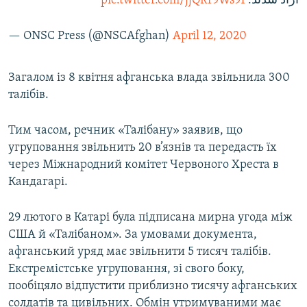
pic.twitter.com/jjQRr9Ws91
آزاد شدند.
— ONSC Press (@NSCAfghan)
April 12, 2020
Загалом із 8 квітня афганська влада звільнила 300
талібів.
Тим часом, речник «Талібану» заявив, що
угруповання звільнить 20 в’язнів та передасть їх
через Міжнародний комітет Червоного Хреста в
Кандагарі.
29 лютого в Катарі була підписана мирна угода між
США й «Талібаном». За умовами документа,
афганський уряд має звільнити 5 тисяч талібів.
Екстремістське угруповання, зі свого боку,
пообіцяло відпустити приблизно тисячу афганських
солдатів та цивільних. Обмін утримуваними має