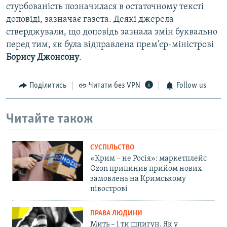
стурбованість позначилася в остаточному тексті
доповіді, зазначає газета. Деякі джерела
стверджували, що доповідь зазнала змін буквально
перед тим, як була відправлена прем’єр-міністрові
Борису Джонсону
.
Поділитись
Читати без VPN
Follow us
Читайте також
СУСПІЛЬСТВО
«Крим – не Росія»: маркетплейс
Ozon припинив прийом нових
замовлень на Кримському
півострові
ПРАВА ЛЮДИНИ
Мить – і ти шпигун. Як у