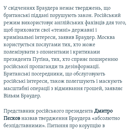
У свідченнях Браудера немає тверджень, що
британські піддані порушують закон. Російський
режим використовує англійських фахівців для того,
щоб приховати свої «темні» державні і
кримінальні інтереси, заявив Браудер. Москва
користується послугами тих, хто може
полемізувати з опонентами і критиками
президента Путіна, тих, хто сприяє поширенню
російської пропаганди та дезінформації.
Британські посередники, що обслуговують
російські інтереси, також полегшують і маскують
масштабні операції з відмивання грошей, заявляє
Вільям Браудер.
Представник російського президента
Дмитро
Пєсков
назвав твердження Браудера «абсолютно
безпідставними». Питання про корупцію в