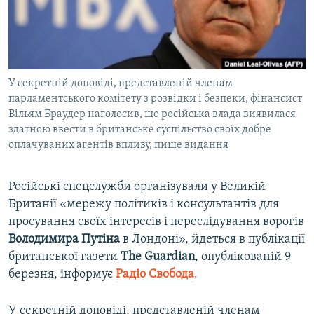
ВІДЕОУРОКИ «ELIFBE»
Русский
СВІДЧЕННЯ ОКУПАЦІЇ
Qırımtatar
УКРАЇНСЬКА ПРОБЛЕМА КРИМУ
У секретній доповіді, представленій членам
ДОЛУЧАЙСЯ!
ІНФОГРАФІКА
парламентського комітету з розвідки і безпеки, фінансист
Вільям Браудер наголосив, що російська влада виявилася
здатною ввести в британське суспільство своїх добре
оплачуваних агентів впливу, пише видання
Усі сайти RFE/RL
Російські спецслужби організували у Великій
Британії «мережу політиків і консультантів для
просування своїх інтересів і переслідування ворогів
Володимира Путіна
в Лондоні», йдеться в публікації
британської газети
The Guardian
, опублікованій 9
березня, інформує
Радіо Свобода
.
У секретній доповіді, представленій членам