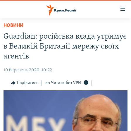
Доступність
посилання
Перейти
НОВИНИ
до
НОВИНИ
Guardian: російська влада утримує
основного
ВОДА.КРИМ
матеріалу
в Великій Британії мережу своїх
ВІДЕО ТА ФОТО
Перейти
агентів
до
ПОЛІТИКА
основної
10 березень 2020, 10:22
БЛОГИ
навігації
Перейти
Поділитись
Читати без VPN
ПОГЛЯД
до
ІНТЕРВ'Ю
пошуку
ВСЕ ЗА ДЕНЬ
СПЕЦПРОЕКТИ
ЯК ОБІЙТИ БЛОКУВАННЯ
ДЕПОРТАЦІЯ