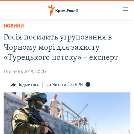
Доступність
посилання
Перейти
НОВИНИ
до
НОВИНИ
Росія посилить угруповання в
основного
ВОДА.КРИМ
матеріалу
Чорному морі для захисту
ВІДЕО ТА ФОТО
Перейти
«Турецького потоку» – експерт
до
ПОЛІТИКА
основної
18 січень 2019, 20:39
БЛОГИ
навігації
Перейти
Поділитись
Читати без VPN
ПОГЛЯД
до
ІНТЕРВ'Ю
пошуку
ВСЕ ЗА ДЕНЬ
СПЕЦПРОЕКТИ
ЯК ОБІЙТИ БЛОКУВАННЯ
ДЕПОРТАЦІЯ