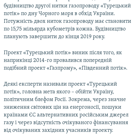
будівництво другої нитки газопроводу «Турецький
потік» по дну Чорного моря в обхід України.
Потужність двох ниток газопроводу має становити
по 15,75 мільярда кубометрів кожна. Будівництво
планують завершити до кінця 2019 року.
Проект «Турецький потік» виник після того, як
наприкінці 2014-го провалився попередній
подібний проект «Газпрому», «Південний потік».
Деякі експерти називали проект «Турецький
потік», головна мета якого – обійти Україну,
політичним блефом Росії. Зокрема, через значне
зниження світових цін на енергоносії, пошуки
країнами ЄС альтернативних російським джерел
газу і через відсутність очікуваного фінансування
від очікуваних західних учасників проекту.