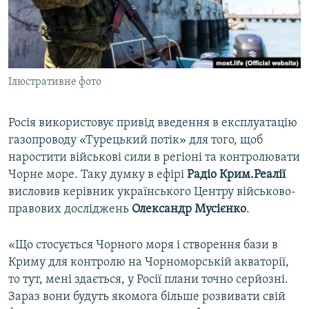
ВІДЕОУРОКИ «ELIFBE»
Русский
СВІДЧЕННЯ ОКУПАЦІЇ
Qırımtatar
УКРАЇНСЬКА ПРОБЛЕМА КРИМУ
Ілюстративне фото
ДОЛУЧАЙСЯ!
ІНФОГРАФІКА
Росія використовує привід введення в експлуатацію
газопроводу «Турецький потік» для того, щоб
Усі сайти RFE/RL
наростити військові сили в регіоні та контролювати
Чорне море. Таку думку в ефірі
Радіо Крим.Реалії
висловив керівник українського Центру військово-
правових досліджень
Олександр Мусієнко
.
«Що стосується Чорного моря і створення бази в
Криму для контролю на Чорноморській акваторії,
то тут, мені здається, у Росії плани точно серйозні.
Зараз вони будуть якомога більше розвивати свій