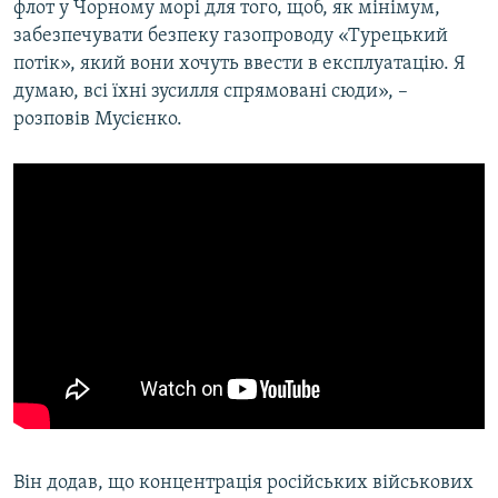
флот у Чорному морі для того, щоб, як мінімум,
забезпечувати безпеку газопроводу «Турецький
потік», який вони хочуть ввести в експлуатацію. Я
думаю, всі їхні зусилля спрямовані сюди», –
розповів Мусієнко.
Він додав, що концентрація російських військових