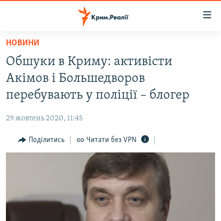
Доступність
посилання
Перейти
НОВИНИ
до
НОВИНИ
Обшуки в Криму: активісти
основного
ВОДА.КРИМ
матеріалу
Акімов і Большедворов
ВІДЕО ТА ФОТО
Перейти
перебувають у поліції – блогер
до
ПОЛІТИКА
основної
29 жовтень 2020, 11:45
БЛОГИ
навігації
Перейти
Поділитись
Читати без VPN
ПОГЛЯД
до
ІНТЕРВ'Ю
пошуку
ВСЕ ЗА ДЕНЬ
СПЕЦПРОЕКТИ
ЯК ОБІЙТИ БЛОКУВАННЯ
ДЕПОРТАЦІЯ