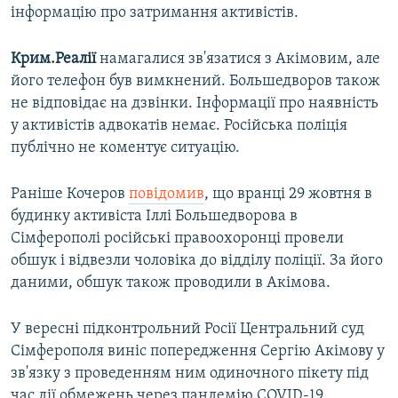
інформацію про затримання активістів.
Крим.Реалії
намагалися зв'язатися з Акімовим, але
його телефон був вимкнений. Большедворов також
не відповідає на дзвінки. Інформації про наявність
у активістів адвокатів немає. Російська поліція
публічно не коментує ситуацію.
Раніше Кочеров
повідомив
, що вранці 29 жовтня в
будинку активіста Іллі Большедворова в
Сімферополі російські правоохоронці провели
обшук і відвезли чоловіка до відділу поліції. За його
даними, обшук також проводили в Акімова.
У вересні підконтрольний Росії Центральний суд
Сімферополя виніс попередження Сергію Акімову у
зв'язку з проведенням ним одиночного пікету під
час дії обмежень через пандемію COVID-19.