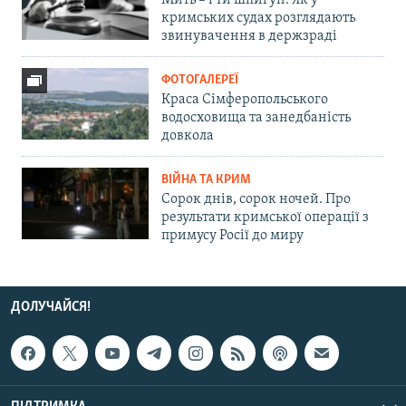
Мить – і ти шпигун. Як у
кримських судах розглядають
звинувачення в держзраді
ФОТОГАЛЕРЕЇ
Краса Сімферопольського
водосховища та занедбаність
довкола
ВІЙНА ТА КРИМ
Сорок днів, сорок ночей. Про
результати кримської операції з
примусу Росії до миру
ДОЛУЧАЙСЯ!