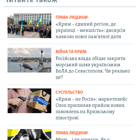
Читайте також
ПРАВА ЛЮДИНИ
«Крим – єдиний регіон, де
українці – меншість»: дискусія
навколо нової пам'ятної дати
ВІЙНА ТА КРИМ
Російська влада обіцяє закрити
морський шлях українським
БпЛА до Севастополя. Чи реально
це?
СУСПІЛЬСТВО
«Крим – не Росія»: маркетплейс
Ozon припинив прийом нових
замовлень на Кримському
півострові
ПРАВА ЛЮДИНИ