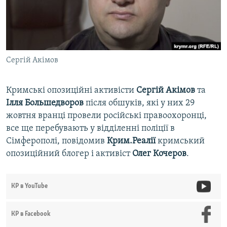
ВІДЕОУРОКИ «ELIFBE»
Русский
СВІДЧЕННЯ ОКУПАЦІЇ
Qırımtatar
УКРАЇНСЬКА ПРОБЛЕМА КРИМУ
Сергій Акімов
ДОЛУЧАЙСЯ!
ІНФОГРАФІКА
Кримські опозиційні активісти
Сергій Акімов
та
Ілля Большедворов
після обшуків, які у них 29
Усі сайти RFE/RL
жовтня вранці провели російські правоохоронці,
все ще перебувають у відділенні поліції в
Сімферополі, повідомив
Крим.Реалії
кримський
опозиційний блогер і активіст
Олег Кочеров
.
КР в YouTube
КР в Facebook