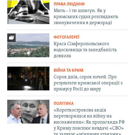
ПРАВА ЛЮДИНИ
Мить – і ти шпигун. Як у
кримських судах розглядають
звинувачення в держзраді
ФОТОГАЛЕРЕЇ
Краса Сімферопольського
водосховища та занедбаність
довкола
ВІЙНА ТА КРИМ
Сорок днів, сорок ночей. Про
результати кримської операції з
примусу Росії до миру
ПОЛІТИКА
«Короткострокова акція
перетворилася на війну на
виснаження»: Як пропаганда РФ
у Криму пояснює невдачі «СВО»
та залякує «мінними атаками»