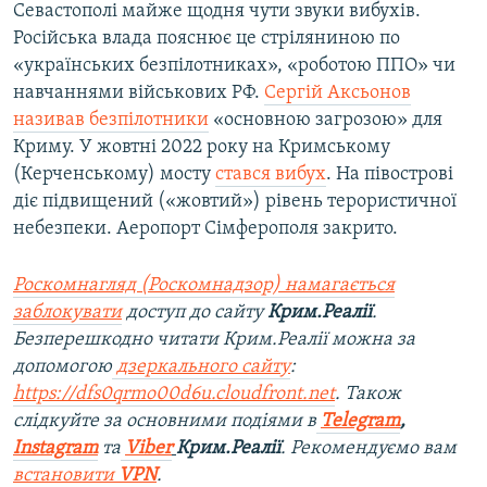
Севастополі майже щодня чути звуки вибухів.
Російська влада пояснює це стріляниною по
«українських безпілотниках», «роботою ППО» чи
навчаннями військових РФ.
Сергій Аксьонов
називав безпілотники
«основною загрозою» для
Криму. У жовтні 2022 року на Кримському
(Керченському) мосту
стався вибух
. На півострові
діє підвищений («жовтий») рівень терористичної
небезпеки. Аеропорт Сімферополя закрито.
Роскомнагляд (Роскомнадзор) намагається
заблокувати
доступ до сайту
Крим.Реалії
.
Безперешкодно читати Крим.Реалії можна за
допомогою
дзеркального сайту
:
https://dfs0qrmo00d6u.cloudfront.net
. Також
слідкуйте за основними подіями в
Telegram
,
Instagram
та
Viber
Крим.Реалії
. Рекомендуємо вам
встановити
VPN
.