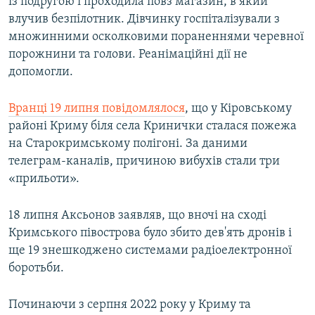
із подругою і проходила повз магазин, в який
влучив безпілотник. Дівчинку госпіталізували з
множинними осколковими пораненнями черевної
порожнини та голови. Реанімаційні дії не
допомогли.
Вранці 19 липня повідомлялося
, що у Кіровському
районі Криму біля села Кринички сталася пожежа
на Старокримському полігоні. За даними
телеграм-каналів, причиною вибухів стали три
«прильоти».
18 липня Аксьонов заявляв, що вночі на сході
Кримського півострова було збито дев'ять дронів і
ще 19 знешкоджено системами радіоелектронної
боротьби.
Починаючи з серпня 2022 року у Криму та