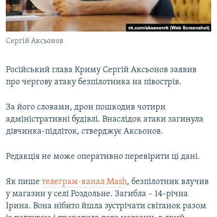
ВІДЕОУРОКИ «ELIFBE»
Русский
СВІДЧЕННЯ ОКУПАЦІЇ
Qırımtatar
Сергій Аксьонов
УКРАЇНСЬКА ПРОБЛЕМА КРИМУ
ДОЛУЧАЙСЯ!
ІНФОГРАФІКА
Російський глава Криму Сергій Аксьонов заявив
про чергову атаку безпілотника на півострів.
Усі сайти RFE/RL
За його словами, дрон пошкодив чотири
адміністративні будівлі. Внаслідок атаки загинула
дівчинка-підліток, стверджує Аксьонов.
Редакція не може оперативно перевірити ці дані.
Як пише
телеграм-канал Mash
, безпілотник влучив
у магазин у селі Роздольне. Загибла – 14-річна
Ірина. Вона нібито йшла зустрічати світанок разом