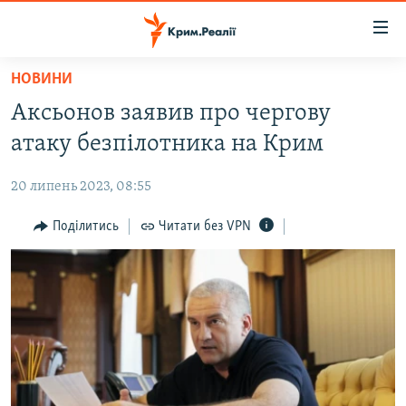
Доступність
посилання
Перейти
НОВИНИ
до
НОВИНИ
Аксьонов заявив про чергову
основного
ВОДА.КРИМ
матеріалу
атаку безпілотника на Крим
ВІДЕО ТА ФОТО
Перейти
до
20 липень 2023, 08:55
ПОЛІТИКА
основної
БЛОГИ
Поділитись
Читати без VPN
навігації
Перейти
ПОГЛЯД
до
ІНТЕРВ'Ю
пошуку
ВСЕ ЗА ДЕНЬ
СПЕЦПРОЕКТИ
ЯК ОБІЙТИ БЛОКУВАННЯ
ДЕПОРТАЦІЯ