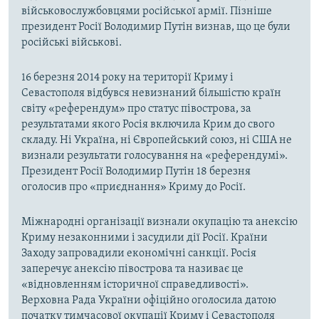
військовослужбовцями російської армії. Пізніше
президент Росії Володимир Путін визнав, що це були
російські військові.
16 березня 2014 року на території Криму і
Севастополя відбувся невизнаний більшістю країн
світу «референдум» про статус півострова, за
результатами якого Росія включила Крим до свого
складу. Ні Україна, ні Європейський союз, ні США не
визнали результати голосування на «референдумі».
Президент Росії Володимир Путін 18 березня
оголосив про «приєднання» Криму до Росії.
Міжнародні організації визнали окупацію та анексію
Криму незаконними і засудили дії Росії. Країни
Заходу запровадили економічні санкції. Росія
заперечує анексію півострова та називає це
«відновленням історичної справедливості».
Верховна Рада України офіційно оголосила датою
початку тимчасової окупації Криму і Севастополя