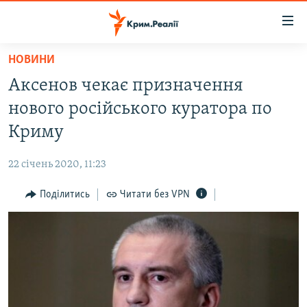
Доступність
посилання
Перейти
НОВИНИ
до
НОВИНИ
Аксенов чекає призначення
основного
ВОДА.КРИМ
матеріалу
нового російського куратора по
ВІДЕО ТА ФОТО
Перейти
Криму
до
ПОЛІТИКА
основної
22 січень 2020, 11:23
БЛОГИ
навігації
Перейти
Поділитись
Читати без VPN
ПОГЛЯД
до
ІНТЕРВ'Ю
пошуку
ВСЕ ЗА ДЕНЬ
СПЕЦПРОЕКТИ
ЯК ОБІЙТИ БЛОКУВАННЯ
ДЕПОРТАЦІЯ