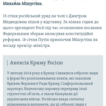
Михайла Мішустіна
.
15 січня російський уряд на чолі з Дмитром
Медведєвим пішов у відставку. За кілька годин до
цього президент Росії під час оголошення послання
Федеральним зборам анонсував конституційні
реформи. 16 січня Путін призначив Мішустіна на
посаду прем'єр-міністра.
Анексія Криму Росією
У лютому 2014 року в Криму з'являлися озброєні люди
в формі без розпізнавальних знаків, які захопили
будівлю Верховної Ради Криму, Сімферопольський
аеропорт, Керченську поромну переправу, інші
стратегічні об'єкти, а також блокували дії
українських військ. Російська влада спочатку
відмовлялася визнавати, що ці озброєні люди є