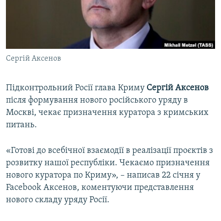
ВІДЕОУРОКИ «ELIFBE»
Русский
СВІДЧЕННЯ ОКУПАЦІЇ
Qırımtatar
УКРАЇНСЬКА ПРОБЛЕМА КРИМУ
Сергій Аксенов
ДОЛУЧАЙСЯ!
ІНФОГРАФІКА
Підконтрольний Росії глава Криму
Сергій Аксенов
після формування нового російського уряду в
Усі сайти RFE/RL
Москві, чекає призначення куратора з кримських
питань.
«Готові до всебічної взаємодії в реалізації проєктів з
розвитку нашої республіки. Чекаємо призначення
нового куратора по Криму», – написав 22 січня у
Facebook Аксенов, коментуючи представлення
нового складу уряду Росії.