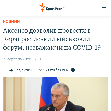
Доступність
посилання
Перейти
НОВИНИ
до
НОВИНИ
Аксенов дозволив провести в
основного
ВОДА.КРИМ
матеріалу
Керчі російський військовий
ВІДЕО ТА ФОТО
Перейти
форум, незважаючи на COVID-19
до
ПОЛІТИКА
основної
27 серпень 2020, 12:51
БЛОГИ
навігації
Перейти
Поділитись
Читати без VPN
ПОГЛЯД
до
ІНТЕРВ'Ю
пошуку
ВСЕ ЗА ДЕНЬ
СПЕЦПРОЕКТИ
ЯК ОБІЙТИ БЛОКУВАННЯ
ДЕПОРТАЦІЯ