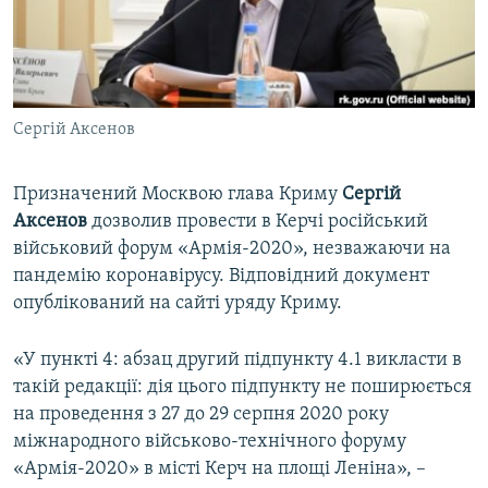
ВІДЕОУРОКИ «ELIFBE»
Русский
СВІДЧЕННЯ ОКУПАЦІЇ
Qırımtatar
УКРАЇНСЬКА ПРОБЛЕМА КРИМУ
Сергій Аксенов
ДОЛУЧАЙСЯ!
ІНФОГРАФІКА
Призначений Москвою глава Криму
Сергій
Аксенов
дозволив провести в Керчі російський
Усі сайти RFE/RL
військовий форум «Армія-2020», незважаючи на
пандемію коронавірусу. Відповідний документ
опублікований на сайті уряду Криму.
«У пункті 4: абзац другий підпункту 4.1 викласти в
такій редакції: дія цього підпункту не поширюється
на проведення з 27 до 29 серпня 2020 року
міжнародного військово-технічного форуму
«Армія-2020» в місті Керч на площі Леніна», –