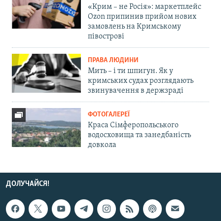
«Крим – не Росія»: маркетплейс
Ozon припинив прийом нових
замовлень на Кримському
півострові
ПРАВА ЛЮДИНИ
Мить – і ти шпигун. Як у
кримських судах розглядають
звинувачення в держзраді
ФОТОГАЛЕРЕЇ
Краса Сімферопольського
водосховища та занедбаність
довкола
ДОЛУЧАЙСЯ!