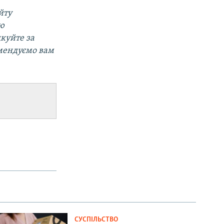
йту
ою
дкуйте за
мендуємо вам
СУСПІЛЬСТВО