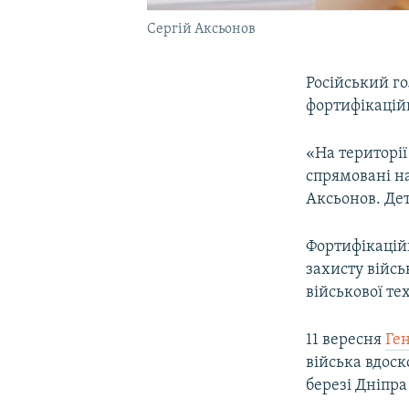
Сергій Аксьонов
Російський го
фортифікацій
«На території
спрямовані н
Аксьонов. Дет
Фортифікацій
захисту війсь
військової те
11 вересня
Ге
війська вдос
березі Дніпра