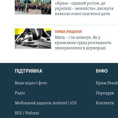
«Крим – єдиний регіон, де
українці – меншість»: дискусія
навколо нової пам'ятної дати
ПРАВА ЛЮДИНИ
Мить – і ти шпигун. Як у
кримських судах розглядають
звинувачення в держзраді
Русский
ПІДТРИМКА
ІНФО
Qırımtatar
Ваше відео і фото
Крим.Реалії
ДОЛУЧАЙСЯ!
Радіо
Передрук
Мобільний додаток Android | iOS
Контакти
RSS / Podcast