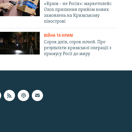
«Крим – не Росія»: маркетплейс
Ozon припинив прийом нових
замовлень на Кримському
півострові
ВІЙНА ТА КРИМ
Сорок днів, сорок ночей. Про
результати кримської операції з
примусу Росії до миру