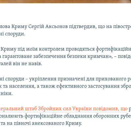
лова Криму Сергій Аксьонов підтвердив, що на півостр
ні споруди.
 Криму під моїм контролем проводяться фортифікаційн
а гарантоване забезпечення безпеки кримчан», – пові
алей він не навів.
ні споруди – укріплення призначені для прихованого 
к та населення, а також ефективного застосування збро
хніки.
неральний штаб Збройних сил України повідомив, що
р
коналюють фортифікаційне обладнання оборонних рубе
 та на півночі анексованого Криму.