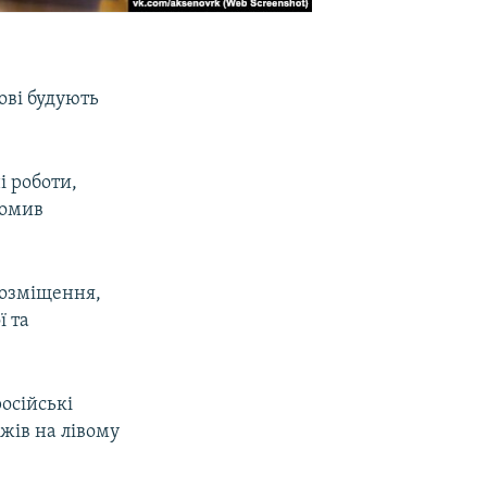
ові будують
і роботи,
домив
розміщення,
ї та
осійські
жів на лівому