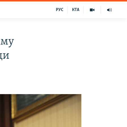
РУС
КТА
иму
ди