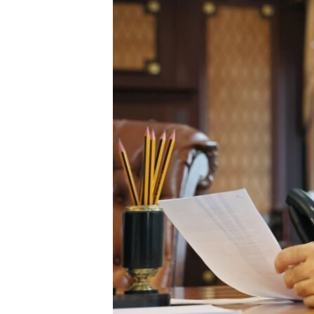
ВІДЕОУРОКИ «ELIFBE»
СВІДЧЕННЯ ОКУПАЦІЇ
УКРАЇНСЬКА ПРОБЛЕМА КРИМУ
ІНФОГРАФІКА