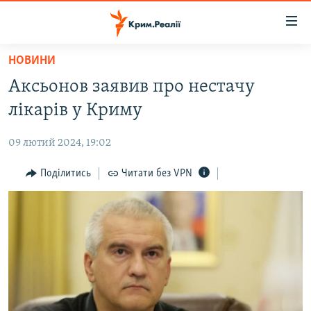
Доступність
посилання
Перейти
НОВИНИ
до
НОВИНИ
Аксьонов заявив про нестачу
основного
ВОДА.КРИМ
матеріалу
лікарів у Криму
ВІДЕО ТА ФОТО
Перейти
до
09 лютий 2024, 19:02
ПОЛІТИКА
основної
БЛОГИ
Поділитись
Читати без VPN
навігації
Перейти
ПОГЛЯД
до
ІНТЕРВ'Ю
пошуку
ВСЕ ЗА ДЕНЬ
СПЕЦПРОЕКТИ
ЯК ОБІЙТИ БЛОКУВАННЯ
ДЕПОРТАЦІЯ