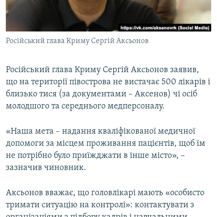
ВІДЕОУРОКИ «ELIFBE»
Русский
СВІДЧЕННЯ ОКУПАЦІЇ
Qırımtatar
Російський глава Криму Сергій Аксьонов
УКРАЇНСЬКА ПРОБЛЕМА КРИМУ
ДОЛУЧАЙСЯ!
ІНФОГРАФІКА
Російський глава Криму Сергій Аксьонов заявив,
що на території півострова не вистачає 500 лікарів і
близько тися (за документами – Аксенов) чі осіб
Усі сайти RFE/RL
молодшого та середнього медперсоналу.
«Наша мета – надання кваліфікованої медичної
допомоги за місцем проживання пацієнтів, щоб їм
не потрібно було приїжджати в інше місто», –
зазначив чиновник.
Аксьонов вважає, що головлікарі мають «особисто
тримати ситуацію на контролі»: контактувати з