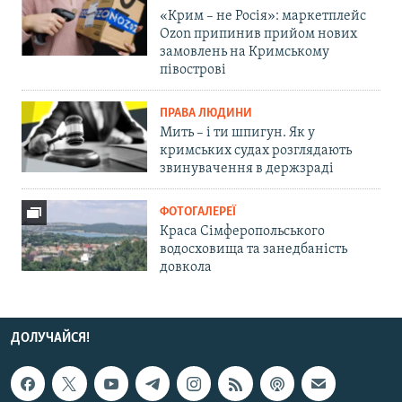
«Крим – не Росія»: маркетплейс
Ozon припинив прийом нових
замовлень на Кримському
півострові
ПРАВА ЛЮДИНИ
Мить – і ти шпигун. Як у
кримських судах розглядають
звинувачення в держзраді
ФОТОГАЛЕРЕЇ
Краса Сімферопольського
водосховища та занедбаність
довкола
ДОЛУЧАЙСЯ!