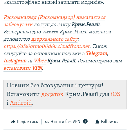
«катастрофічно низькі зарплати медиків».
Роскомнагляд (Роскомнадзор) намагається
заблокувати
доступ до сайту
Крим.Реалії
.
Безперешкодно читати Крим.Реалії можна за
допомогою
дзеркального сайту
:
https://dfs0qrmo00d6u.cloudfront.net
. Також
слідкуйте за основними подіями в
Telegram
,
Instagram
та
Viber
Крим.Реалії
. Рекомендуємо вам
встановити
VPN
.
Новини без блокування і цензури!
Встановити
додаток
Крим.Реалії для
iOS
і
Android
.
Поділитись
Читати без VPN
Follow us