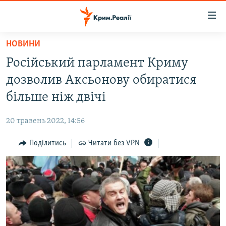
Доступність
посилання
Перейти
НОВИНИ
до
НОВИНИ
Російський парламент Криму
основного
ВОДА.КРИМ
матеріалу
дозволив Аксьонову обиратися
ВІДЕО ТА ФОТО
Перейти
більше ніж двічі
до
ПОЛІТИКА
основної
20 травень 2022, 14:56
БЛОГИ
навігації
Перейти
Поділитись
Читати без VPN
ПОГЛЯД
до
ІНТЕРВ'Ю
пошуку
ВСЕ ЗА ДЕНЬ
СПЕЦПРОЕКТИ
ЯК ОБІЙТИ БЛОКУВАННЯ
ДЕПОРТАЦІЯ