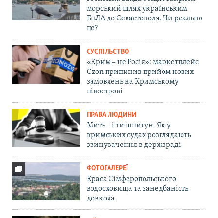
морський шлях українським
БпЛА до Севастополя. Чи реально
це?
СУСПІЛЬСТВО
«Крим – не Росія»: маркетплейс
Ozon припинив прийом нових
замовлень на Кримському
півострові
ПРАВА ЛЮДИНИ
Мить – і ти шпигун. Як у
кримських судах розглядають
звинувачення в держзраді
ФОТОГАЛЕРЕЇ
Краса Сімферопольського
водосховища та занедбаність
довкола