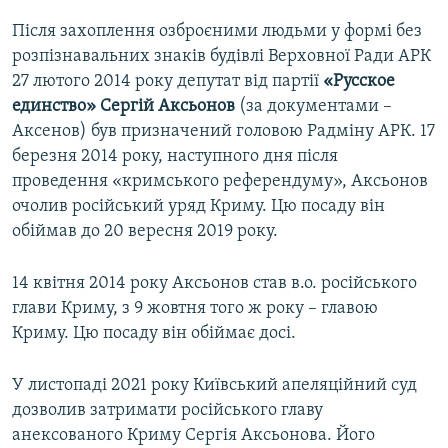
Після захоплення озброєними людьми у формі без
розпізнавальних знаків будівлі Верховної Ради АРК
27 лютого 2014 року депутат від партії
«Русское
единство» Сергій Аксьонов
(за документами –
Аксенов) був призначений головою Радміну АРК. 17
березня 2014 року, наступного дня після
проведення «кримського референдуму», Аксьонов
очолив російський уряд Криму. Цю посаду він
обіймав до 20 вересня 2019 року.
14 квітня 2014 року Аксьонов став в.о. російського
глави Криму, з 9 жовтня того ж року – главою
Криму. Цю посаду він обіймає досі.
У листопаді 2021 року Київський апеляційний суд
дозволив затримати російського главу
анексованого Криму Сергія Аксьонова. Його