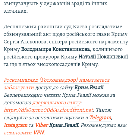
звинувачують у державній зраді та інших
злочинах.
Деснянський районний суд Києва розглядатиме
обвинувальний акт щодо російського глави Криму
Сергія Аксьонова, спікера російського парламенту
Криму
Володимира Константинова
, колишнього
російського прокурора Криму
Наталії Поклонської
та ще п'ятьох високопосадовців Криму.
Роскомнагляд (Роскомнадзор) намагається
заблокувати
доступ до сайту
Крим.Реалії
.
Безперешкодно читати Крим.Реалії можна за
допомогою
дзеркального сайту
:
https://dfs0qrmo00d6u.cloudfront.net
. Також
слідкуйте за основними подіями в
Telegram
,
Instagram
та
Viber
Крим.Реалії
. Рекомендуємо вам
встановити
VPN
.