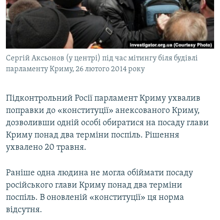
ВІДЕОУРОКИ «ELIFBE»
Русский
СВІДЧЕННЯ ОКУПАЦІЇ
Qırımtatar
УКРАЇНСЬКА ПРОБЛЕМА КРИМУ
Сергій Аксьонов (у центрі) під час мітингу біля будівлі
ДОЛУЧАЙСЯ!
ІНФОГРАФІКА
парламенту Криму, 26 лютого 2014 року
Підконтрольний Росії парламент Криму ухвалив
Усі сайти RFE/RL
поправки до «конституції» анексованого Криму,
дозволивши одній особі обиратися на посаду глави
Криму понад два терміни поспіль. Рішення
ухвалено 20 травня.
Раніше одна людина не могла обіймати посаду
російського глави Криму понад два терміни
поспіль. В оновленій «конституції» ця норма
відсутня.