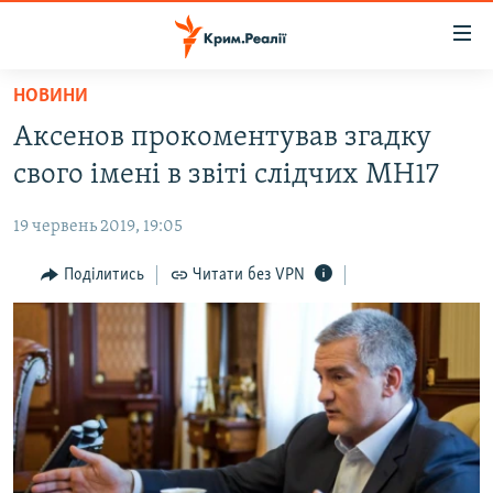
Доступність
посилання
Перейти
НОВИНИ
до
НОВИНИ
Аксенов прокоментував згадку
основного
ВОДА.КРИМ
матеріалу
свого імені в звіті слідчих MH17
ВІДЕО ТА ФОТО
Перейти
до
19 червень 2019, 19:05
ПОЛІТИКА
основної
БЛОГИ
Поділитись
Читати без VPN
навігації
Перейти
ПОГЛЯД
до
ІНТЕРВ'Ю
пошуку
ВСЕ ЗА ДЕНЬ
СПЕЦПРОЕКТИ
ЯК ОБІЙТИ БЛОКУВАННЯ
ДЕПОРТАЦІЯ