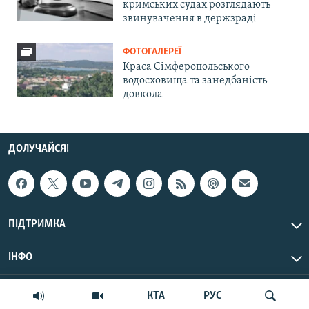
кримських судах розглядають
звинувачення в держзраді
ФОТОГАЛЕРЕЇ
Краса Сімферопольського
водосховища та занедбаність
довкола
ДОЛУЧАЙСЯ!
ПІДТРИМКА
ІНФО
© Крим.Реалії, 2026 | Усі права застережено.
КТА
РУС