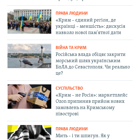
ПРАВА ЛЮДИНИ
«Крим – єдиний регіон, де
українці – меншість»: дискусія
навколо нової пам'ятної дати
ВІЙНА ТА КРИМ
Російська влада обіцяє закрити
морський шлях українським
БпЛА до Севастополя. Чи реально
це?
СУСПІЛЬСТВО
«Крим – не Росія»: маркетплейс
Ozon припинив прийом нових
замовлень на Кримському
півострові
ПРАВА ЛЮДИНИ
Мить – і ти шпигун. Як у