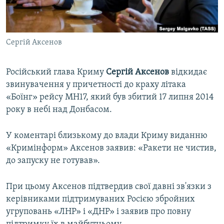
ВІДЕОУРОКИ «ELIFBE»
Русский
СВІДЧЕННЯ ОКУПАЦІЇ
Qırımtatar
Сергій Аксенов
УКРАЇНСЬКА ПРОБЛЕМА КРИМУ
ДОЛУЧАЙСЯ!
ІНФОГРАФІКА
Російський глава Криму
Сергій Аксенов
відкидає
звинувачення у причетності до краху літака
«Боїнг» рейсу MH17, який був збитий 17 липня 2014
Усі сайти RFE/RL
року в небі над Донбасом.
У коментарі близькому до влади Криму виданню
«Кримінформ» Аксенов заявив: «Ракети не чистив,
до запуску не готував».
При цьому Аксенов підтвердив свої давні зв'язки з
керівниками підтримуваних Росією збройних
угруповань «ЛНР» і «ДНР» і заявив про повну