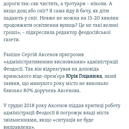
дороги так-сяк чистять, а тротуари – ніколи. А
якщо дощ або сніг? Я сама йду й бачу, як діти
падають у сніг. Невже не можна на 15-20 хвилин
продовжити освітлення вулиць? Це не такі великі
гроші», – підкреслила редактор феодосійської
газети.
Раніше Сергій Аксенов пригрозив
«адміністративними висновками» адміністрації
Феодосії. Так він відреагував на доповідь
кримського віце-прем'єра
Юрія Гоцанюка
, який
заявив, що минулого року місто не виконало
близько 80% доручень Аксенова.
У грудні 2018 року Аксенов піддав критиці роботу
адміністрації Феодосії й погрожує владі міста
звільненнями, якщо «ситуація не буде
виправлена».