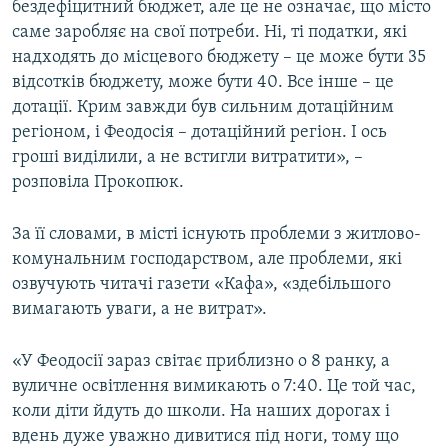
бездефіцитний бюджет, але це не означає, що місто
саме заробляє на свої потреби. Ні, ті податки, які
надходять до місцевого бюджету – це може бути 35
відсотків бюджету, може бути 40. Все інше – це
дотації. Крим завжди був сильним дотаційним
регіоном, і Феодосія – дотаційний регіон. І ось
гроші виділили, а не встигли витратити», –
розповіла Прокопюк.
За її словами, в місті існують проблеми з житлово-
комунальним господарством, але проблеми, які
озвучують читачі газети «Кафа», «здебільшого
вимагають уваги, а не витрат».
«У Феодосії зараз світає приблизно о 8 ранку, а
вуличне освітлення вимикають о 7:40. Це той час,
коли діти йдуть до школи. На наших дорогах і
вдень дуже уважно дивитися під ноги, тому що