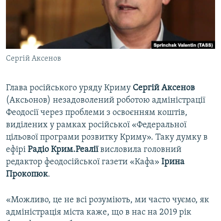
ВІДЕОУРОКИ «ELIFBE»
Русский
СВІДЧЕННЯ ОКУПАЦІЇ
Qırımtatar
УКРАЇНСЬКА ПРОБЛЕМА КРИМУ
Сергій Аксенов
ДОЛУЧАЙСЯ!
ІНФОГРАФІКА
Глава російського уряду Криму
Сергій Аксенов
(Аксьонов) незадоволений роботою адміністрації
Усі сайти RFE/RL
Феодосії через проблеми з освоєнням коштів,
виділених у рамках російської «Федеральної
цільової програми розвитку Криму». Таку думку в
ефірі
Радіо Крим.Реалії
висловила головний
редактор феодосійської газети «Кафа»
Ірина
Прокопюк
.
«Можливо, це не всі розуміють, ми часто чуємо, як
адміністрація міста каже, що в нас на 2019 рік