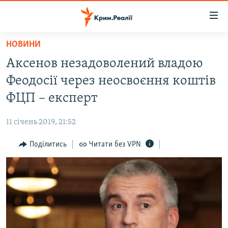
Доступність
посилання
Перейти
НОВИНИ
до
НОВИНИ
Аксенов незадоволений владою
основного
ВОДА.КРИМ
матеріалу
Феодосії через неосвоєння коштів
ВІДЕО ТА ФОТО
Перейти
ФЦП – експерт
до
ПОЛІТИКА
основної
11 січень 2019, 21:52
БЛОГИ
навігації
Перейти
Поділитись
Читати без VPN
ПОГЛЯД
до
ІНТЕРВ'Ю
пошуку
ВСЕ ЗА ДЕНЬ
СПЕЦПРОЕКТИ
ЯК ОБІЙТИ БЛОКУВАННЯ
ДЕПОРТАЦІЯ