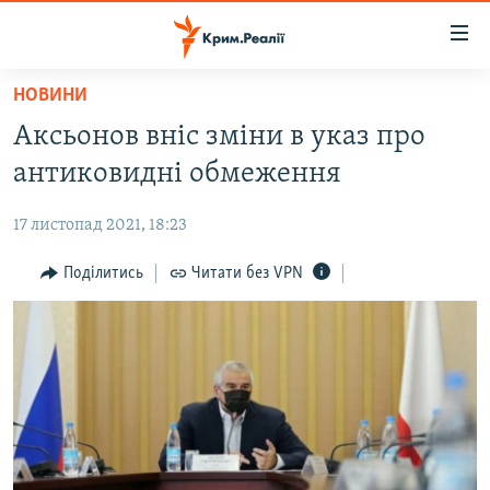
Доступність
посилання
Перейти
НОВИНИ
до
НОВИНИ
Аксьонов вніс зміни в указ про
основного
ВОДА.КРИМ
матеріалу
антиковидні обмеження
ВІДЕО ТА ФОТО
Перейти
до
17 листопад 2021, 18:23
ПОЛІТИКА
основної
БЛОГИ
Поділитись
Читати без VPN
навігації
Перейти
ПОГЛЯД
до
ІНТЕРВ'Ю
пошуку
ВСЕ ЗА ДЕНЬ
СПЕЦПРОЕКТИ
ЯК ОБІЙТИ БЛОКУВАННЯ
ДЕПОРТАЦІЯ