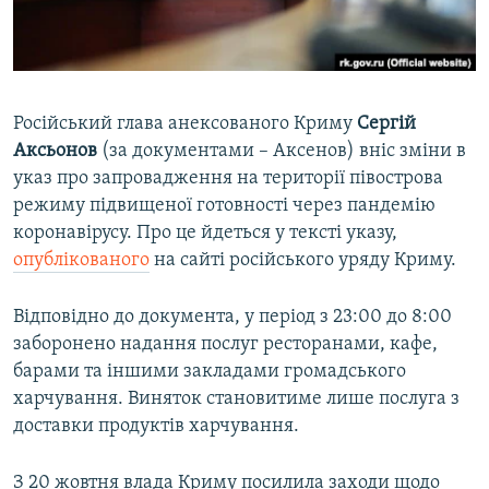
ВІДЕОУРОКИ «ELIFBE»
Русский
СВІДЧЕННЯ ОКУПАЦІЇ
Qırımtatar
УКРАЇНСЬКА ПРОБЛЕМА КРИМУ
Російський глава анексованого Криму
Сергій
ДОЛУЧАЙСЯ!
ІНФОГРАФІКА
Аксьонов
(за документами – Аксенов) вніс зміни в
указ про запровадження на території півострова
режиму підвищеної готовності через пандемію
коронавірусу. Про це йдеться у тексті указу,
Усі сайти RFE/RL
опублікованого
на сайті російського уряду Криму.
Відповідно до документа, у період з 23:00 до 8:00
заборонено надання послуг ресторанами, кафе,
барами та іншими закладами громадського
харчування. Виняток становитиме лише послуга з
доставки продуктів харчування.
З 20 жовтня влада Криму посилила заходи щодо