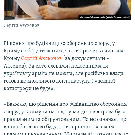
ВІДЕОУРОКИ «ELIFBE»
Русский
СВІДЧЕННЯ ОКУПАЦІЇ
Qırımtatar
Сергій Аксьонов
УКРАЇНСЬКА ПРОБЛЕМА КРИМУ
ДОЛУЧАЙСЯ!
ІНФОГРАФІКА
Рішення про будівництво оборонних споруд у
Криму є обґрунтованим, заявив російський глава
Криму
Сергій Аксьонов
(за документами –
Усі сайти RFE/RL
Аксенов). За його словами, недооцінювати
українську армію не можна, але російська влада
готова до можливого контрнаступу, і «жодної
катастрофи не буде».
«Вважаю, що рішення про будівництво оборонних
споруд у Криму та на підступах до півострова було
правильним та обґрунтованим. Це не означає, що
вони обов'язково будуть використані за своїм
прямим призначенням. Ми мали підготуватися до