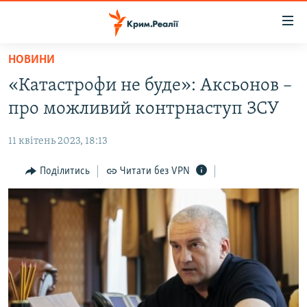
Доступність
посилання
Перейти
НОВИНИ
до
НОВИНИ
«Катастрофи не буде»: Аксьонов –
основного
ВОДА.КРИМ
матеріалу
про можливий контрнаступ ЗСУ
ВІДЕО ТА ФОТО
Перейти
до
11 квітень 2023, 18:13
ПОЛІТИКА
основної
БЛОГИ
Поділитись
Читати без VPN
навігації
Перейти
ПОГЛЯД
до
ІНТЕРВ'Ю
пошуку
ВСЕ ЗА ДЕНЬ
СПЕЦПРОЕКТИ
ЯК ОБІЙТИ БЛОКУВАННЯ
ДЕПОРТАЦІЯ