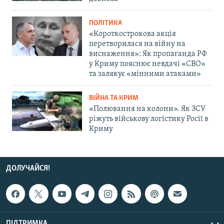
ПОЛІТИКА
«Короткострокова акція
перетворилася на війну на
виснаження»: Як пропаганда РФ
у Криму пояснює невдачі «СВО»
та залякує «мінними атаками»
ВІЙНА ТА КРИМ
«Полювання на колони». Як ЗСУ
ріжуть військову логістику Росії в
Криму
ДОЛУЧАЙСЯ!
ПІДТРИМКА