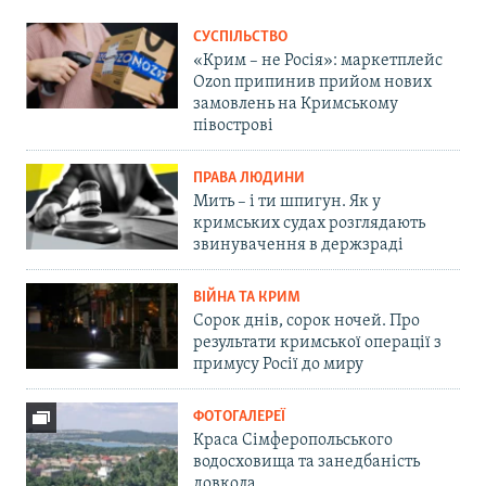
СУСПІЛЬСТВО
«Крим – не Росія»: маркетплейс
Ozon припинив прийом нових
замовлень на Кримському
півострові
ПРАВА ЛЮДИНИ
Мить – і ти шпигун. Як у
кримських судах розглядають
звинувачення в держзраді
ВІЙНА ТА КРИМ
Сорок днів, сорок ночей. Про
результати кримської операції з
примусу Росії до миру
ФОТОГАЛЕРЕЇ
Краса Сімферопольського
водосховища та занедбаність
довкола