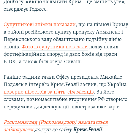
Донбасу. «Якщо звільнити Крим – це змінить усе», –
стверджує Годжес.
Супутникові знімки показали
, що на півночі Криму
в районі російського пункту пропуску Армянськ і
Перекопського валу облаштовано подвійну лінію
окопів.
Фото із супутника показали
появу нових
фортифікаційних споруд із двох боків від траси
Е-105, а також біля озера Сиваш.
Раніше радник глави Офісу президента Михайло
Подоляк в інтерв'ю Крим.Реалії заявив, що Україна
поверне півострів за п'ять-сім місяців
. За його
словами, повномасштабне вторгнення РФ створило
передумови для деокупації півострова вже зараз.
Роскомнагляд (Роскомнадзор) намагається
заблокувати
доступ до сайту
Крим.Реалії
.