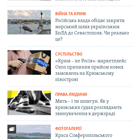
ВІЙНА ТА КРИМ
Російська влада обіцяє закрити
морський шлях українським
БпЛА до Севастополя. Чи реально
це?
СУСПІЛЬСТВО
«Крим – не Росія»: маркетплейс
Ozon припинив прийом нових
замовлень на Кримському
півострові
ПРАВА ЛЮДИНИ
Мить – і ти шпигун. Як у
кримських судах розглядають
звинувачення в держзраді
ФОТОГАЛЕРЕЇ
Краса Сімферопольського