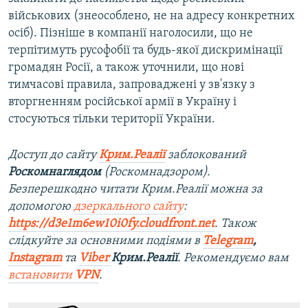
військових (знеособлено, не на адресу конкретних
осіб). Пізніше в компанії наголосили, що не
терпітимуть русофобії та будь-якої дискримінації
громадян Росії, а також уточнили, що нові
тимчасові правила, запроваджені у зв'язку з
вторгненням російської армії в Україну і
стосуються тільки території України.
Доступ до сайту
Крим.Реалії
заблокований
Роскомнаглядом
(Роскомнадзором).
Безперешкодно читати Крим.Реалії можна за
допомогою
дзеркального сайту
:
https://d3e1m6ew10i0fy.cloudfront.net
. Також
слідкуйте за основними подіями в
Telegram
,
Instagram
та
Viber
Крим.Реалії
. Рекомендуємо вам
встановити
VPN
.