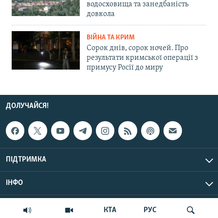
водосховища та занедбаність
довкола
ВІЙНА ТА КРИМ
Сорок днів, сорок ночей. Про
результати кримської операції з
примусу Росії до миру
ДОЛУЧАЙСЯ!
ПІДТРИМКА
ІНФО
© Крим.Реалії, 2026 | Усі права застережено.
КТА
РУС