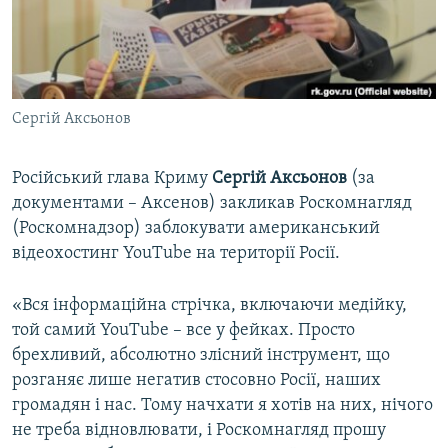
ВІДЕОУРОКИ «ELIFBE»
Русский
СВІДЧЕННЯ ОКУПАЦІЇ
Qırımtatar
УКРАЇНСЬКА ПРОБЛЕМА КРИМУ
Сергій Аксьонов
ДОЛУЧАЙСЯ!
ІНФОГРАФІКА
Російський глава Криму
Сергій Аксьонов
(за
документами – Аксенов) закликав Роскомнагляд
Усі сайти RFE/RL
(Роскомнадзор) заблокувати американський
відеохостинг YouTube на території Росії.
«Вся інформаційна стрічка, включаючи медійку,
той самий YouTube – все у фейках. Просто
брехливий, абсолютно злісний інструмент, що
розганяє лише негатив стосовно Росії, наших
громадян і нас. Тому начхати я хотів на них, нічого
не треба відновлювати, і Роскомнагляд прошу