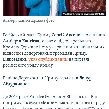
ВІДЕОУРОКИ «ELIFBE»
Русский
СВІДЧЕННЯ ОКУПАЦІЇ
Qırımtatar
Альберт Кангієв,архівне фото
УКРАЇНСЬКА ПРОБЛЕМА КРИМУ
ДОЛУЧАЙСЯ!
ІНФОГРАФІКА
Російський глава Криму
Сергій Аксенов
призначив
Альберта Кангієва
головою підконтрольного
Кремлю Держкомітету у справах міжнаціональних
Усі сайти RFE/RL
відносин і депортованих громадян Криму.
Відповідний
указ опублікований
на порталі
російського уряду Криму.
Раніше Держкомнац Криму очолював
Ленур
Абдураманов
.
До 2014 року Кангієв був мером Білогірська. Він
підтримував Меджліс кримськотатарського народу