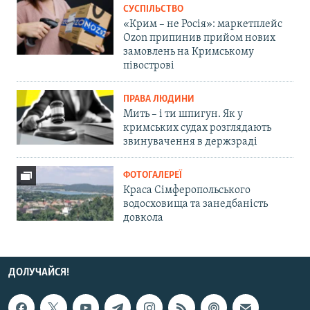
СУСПІЛЬСТВО
«Крим – не Росія»: маркетплейс
Ozon припинив прийом нових
замовлень на Кримському
півострові
ПРАВА ЛЮДИНИ
Мить – і ти шпигун. Як у
кримських судах розглядають
звинувачення в держзраді
ФОТОГАЛЕРЕЇ
Краса Сімферопольського
водосховища та занедбаність
довкола
ДОЛУЧАЙСЯ!