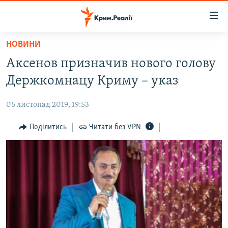
Доступність
посилання
Перейти
НОВИНИ
до
НОВИНИ
Аксенов призначив нового голову
основного
ВОДА.КРИМ
матеріалу
Держкомнацу Криму – указ
ВІДЕО ТА ФОТО
Перейти
до
05 листопад 2019, 19:53
ПОЛІТИКА
основної
БЛОГИ
Поділитись
Читати без VPN
навігації
Перейти
ПОГЛЯД
до
ІНТЕРВ'Ю
пошуку
ВСЕ ЗА ДЕНЬ
СПЕЦПРОЕКТИ
ЯК ОБІЙТИ БЛОКУВАННЯ
ДЕПОРТАЦІЯ