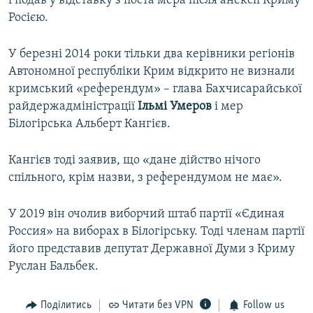
і подав у відставку з поста мера після анексії Криму
Росією.
У березні 2014 роки тільки два керівники регіонів
Автономної республіки Крим відкрито не визнали
кримський «референдум» – глава Бахчисарайської
райдержадміністрації
Ільмі Умеров
і мер
Білогірська Альберт Кангієв.
Кангієв тоді заявив, що «дане дійство нічого
спільного, крім назви, з референдумом не має».
У 2019 він очолив виборчий штаб партії «Єдиная
Россия» на виборах в Білогірську. Тоді членам партії
його представив депутат Державної Думи з Криму
Руслан Бальбек.
Поділитись
Читати без VPN
Follow us