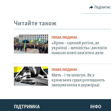
Поділитис
Читайте також
ПРАВА ЛЮДИНИ
«Крим – єдиний регіон, де
українці – меншість»: дискусія
навколо нової пам'ятної дати
ПРАВА ЛЮДИНИ
Мить – і ти шпигун. Як у
кримських судах розглядають
звинувачення в держзраді
Русский
ПІДТРИМКА
ІНФО
Qırımtatar