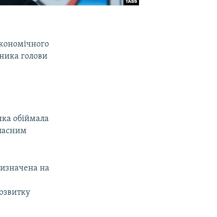
економічного
пника голови
 яка обіймала
власним
призначена на
озвитку