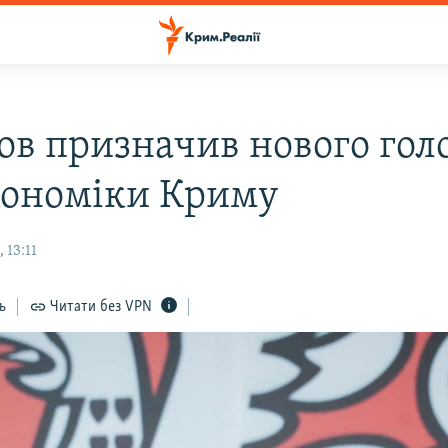
ов призначив нового гол
ономіки Криму
 13:11
ь
Читати без VPN