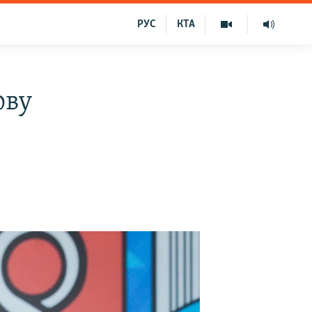
РУС
КТА
ову