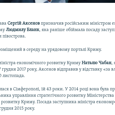
лава
Сергій Аксенов
призначив російським міністром 
иму
Людмилу Бланк
, яка раніше обіймала посаду засту
 півострова.
озміщений в середу на урядовому порталі Криму.
іністра економічного розвитку Криму
Наталю Чабан
,
7 грудня 2017 року, Аксенов відправив у відставку «за 
 листопада.
ася в Сімферополі, їй 43 роки. У 2014 році вона була 
ьника управління стратегічного розвитку Міністерства
 розвитку Криму. Посада заступника міністра економр
грудня 2015 року.