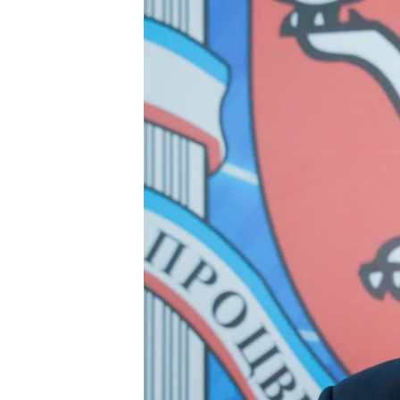
ВІДЕОУРОКИ «ELIFBE»
СВІДЧЕННЯ ОКУПАЦІЇ
УКРАЇНСЬКА ПРОБЛЕМА КРИМУ
ІНФОГРАФІКА