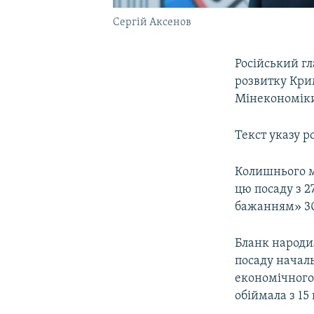
Сергій Аксенов
Російський г
розвитку Кр
Мінекономіки
Текст указу р
Колишнього м
цю посаду з 2
бажанням» 30
Бланк народил
посаду начал
економічного
обіймала з 15 