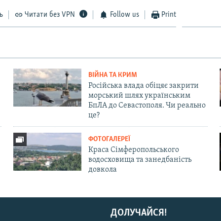
ь
Читати без VPN
Follow us
Print
ВІЙНА ТА КРИМ
Російська влада обіцяє закрити
морський шлях українським
БпЛА до Севастополя. Чи реально
це?
ФОТОГАЛЕРЕЇ
Краса Сімферопольського
водосховища та занедбаність
довкола
ДОЛУЧАЙСЯ!