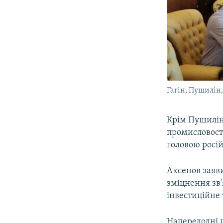
Гагін, Пушилін,
Крім Пушилін
промисловості
головою росі
Аксенов заяви
зміцнення зв'
інвестиційне 
Напередодні 