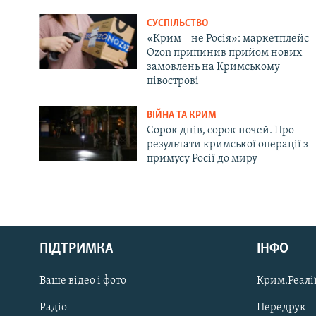
СУСПІЛЬСТВО
«Крим – не Росія»: маркетплейс
Ozon припинив прийом нових
замовлень на Кримському
півострові
ВІЙНА ТА КРИМ
Сорок днів, сорок ночей. Про
результати кримської операції з
примусу Росії до миру
Русский
ПІДТРИМКА
ІНФО
Qırımtatar
Ваше відео і фото
Крим.Реалії
ДОЛУЧАЙСЯ!
Радіо
Передрук