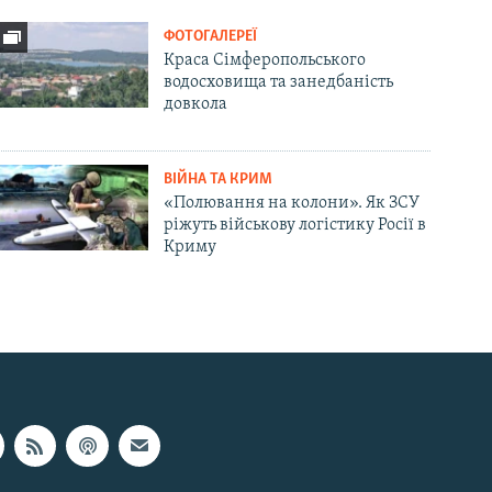
ФОТОГАЛЕРЕЇ
Краса Сімферопольського
водосховища та занедбаність
довкола
ВІЙНА ТА КРИМ
«Полювання на колони». Як ЗСУ
ріжуть військову логістику Росії в
Криму