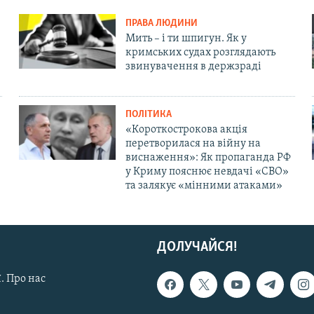
ПРАВА ЛЮДИНИ
Мить – і ти шпигун. Як у
кримських судах розглядають
звинувачення в держзраді
ПОЛІТИКА
«Короткострокова акція
перетворилася на війну на
виснаження»: Як пропаганда РФ
у Криму пояснює невдачі «СВО»
та залякує «мінними атаками»
ДОЛУЧАЙСЯ!
. Про нас