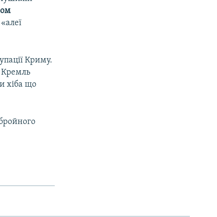
ром
 «алеї
упації Криму.
. Кремль
и хіба що
збройного