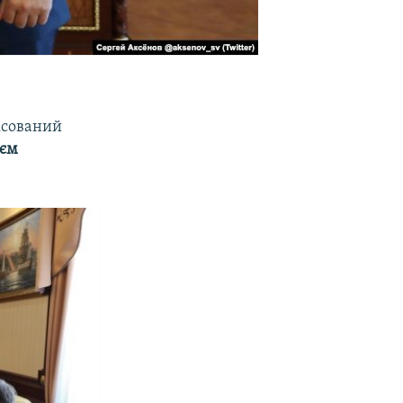
ксований
ієм