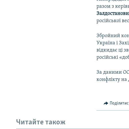
разом з кері
Залдостанов
російської ве
Збройний конф
Україна і Зах
відкидає ці з
російські «до
За даними ООН
конфлікту на Д
Поділитис
Читайте також