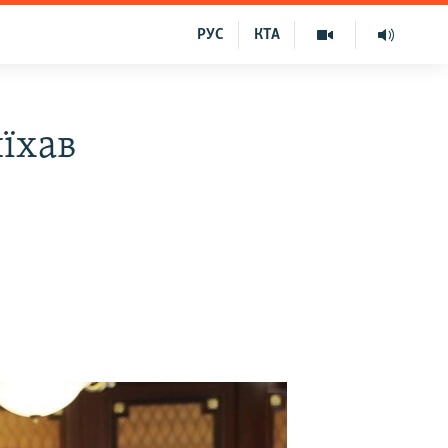
РУС
КТА
їхав