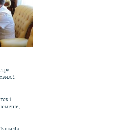
стра
новим і
ток і
ономічне,
 Пушилін