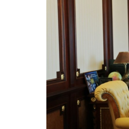
ВІДЕОУРОКИ «ELIFBE»
СВІДЧЕННЯ ОКУПАЦІЇ
УКРАЇНСЬКА ПРОБЛЕМА КРИМУ
ІНФОГРАФІКА