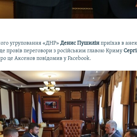
ного угруповання «ДНР»
Денис Пушилін
приїхав в ане
 де провів переговори з російським главою Криму
Серг
Про це Аксенов повідомив у Facebook.