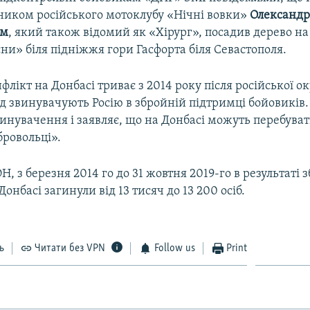
вником російського мотоклубу «Нічні вовки»
Олександ
им
, який також відомий як «Хірург», посадив дерево на
сни» біля підніжжя гори Гасфорта біля Севастополя.
лікт на Донбасі триває з 2014 року після російської ок
ід звинувачують Росію в збройній підтримці бойовиків
винувачення і заявляє, що на Донбасі можуть перебуват
бровольці».
, з березня 2014 го до 31 жовтня 2019-го в результаті 
онбасі загинули від 13 тисяч до 13 200 осіб.
ь
Читати без VPN
Follow us
Print