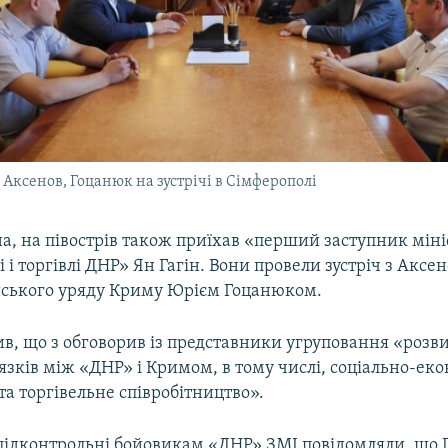
 Аксенов, Гоцанюк на зустрічі в Сімферополі
а, на півострів також приїхав «перший заступник міні
 і торгівлі ДНР» Ян Гагін. Вони провели зустріч з Аксе
йського уряду Криму Юрієм Гоцанюком.
в, що з обговорив із представники угруповання «розви
язків між «ДНР» і Кримом, в тому числі, соціально-ек
та торгівельне співробітництво».
підконтрольні бойовикам «ДНР» ЗМІ повідомляли, що