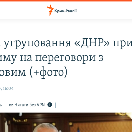
а угруповання «ДНР» при
иму на переговори з
овим (+фото)
, 16:04
ь
Читати без VPN