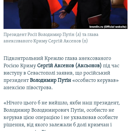
ВІДЕОУРОКИ «ELIFBE»
Русский
СВІДЧЕННЯ ОКУПАЦІЇ
Qırımtatar
УКРАЇНСЬКА ПРОБЛЕМА КРИМУ
Президент Росії Володимир Путін (л) та глава
ДОЛУЧАЙСЯ!
ІНФОГРАФІКА
анексованого Криму Сергій Аксенов (п)
Підконтрольний Кремлю глава анексованого
Усі сайти RFE/RL
Росією Криму
Сергій Аксенов (Аксьонов)
під час
виступу в Севастополі заявив, що російський
президент
Володимир Путін
«особисто керував»
анексією півострова.
«Нічого цього б не вийшло, якби наш президент,
Володимир Володимирович Путін, особисто не
керував цією операцією і не ухвалював особисте
рішення, від якого залежали б долі кримчан і