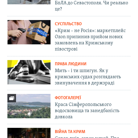
БпЛА до Севастополя. Чи реально
це?
СУСПІЛЬСТВО
«Крим – не Росія»: маркетплейс
Ozon припинив прийом нових
замовлень на Кримському
півострові
ПРАВА ЛЮДИНИ
Мить – і ти шпигун. Як у
кримських судах розглядають
звинувачення в держзраді
ФОТОГАЛЕРЕЇ
Краса Сімферопольського
водосховища та занедбаність
довкола
ВІЙНА ТА КРИМ