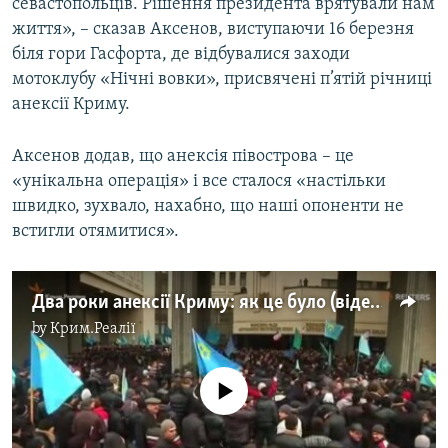
севастопольців. Рішення президента врятували нам
життя», – сказав Аксенов, виступаючи 16 березня
біля гори Гасфорта, де відбувалися заходи
мотоклубу «Нічні вовки», присвячені п’ятій річниці
анексії Криму.
Аксенов додав, що анексія півострова – це
«унікальна операція» і все сталося «настільки
швидко, зухвало, нахабно, що наші опоненти не
встигли отямитися».
Два роки анексії Криму: як це було (відео)
by
Крим.Реалії
No media source currently available