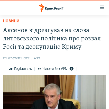
Доступність
посилання
Перейти
НОВИНИ
до
НОВИНИ
Аксенов відреагував на слова
основного
ВОДА.КРИМ
матеріалу
литовського політика про розвал
ВІДЕО ТА ФОТО
Перейти
Росії та деокупацію Криму
до
ПОЛІТИКА
основної
07 жовтень 2021, 14:13
БЛОГИ
навігації
Перейти
Поділитись
Читати без VPN
ПОГЛЯД
до
ІНТЕРВ'Ю
пошуку
ВСЕ ЗА ДЕНЬ
СПЕЦПРОЕКТИ
ЯК ОБІЙТИ БЛОКУВАННЯ
ДЕПОРТАЦІЯ