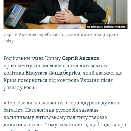
ВІДЕОУРОКИ «ELIFBE»
Русский
СВІДЧЕННЯ ОКУПАЦІЇ
Qırımtatar
УКРАЇНСЬКА ПРОБЛЕМА КРИМУ
Сергій Аксенов перебуває під санкціями в низці країн
ДОЛУЧАЙСЯ!
ІНФОГРАФІКА
світу
Російський глава Криму
Сергій Аксенов
Усі сайти RFE/RL
прокоментував висловлювання литовського
політика
Вітаутаса Ландсбергіса
, який вважає, що
Крим повернеться під контроль України після
розпаду Росії.
«Чергове висловлювання з серії «дурень думкою
багатіє». Патологічна русофобія заважає
колишньому литовському політику тверезо
дивитися на світ. Тому замість того, щоб гадати про