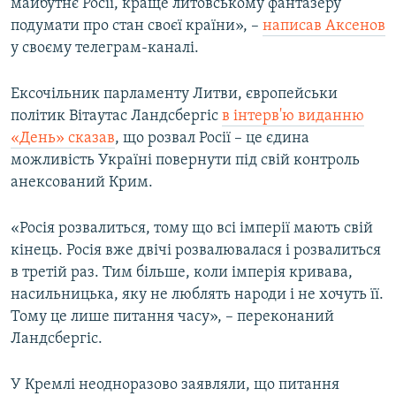
майбутнє Росії, краще литовському фантазеру
подумати про стан своєї країни», –
написав Аксенов
у своєму телеграм-каналі.
Ексочільник парламенту Литви, європейськи
політик Вітаутас Ландсбергіс
в інтерв'ю виданню
«День» сказав
, що розвал Росії – це єдина
можливість Україні повернути під свій контроль
анексований Крим.
«Росія розвалиться, тому що всі імперії мають свій
кінець. Росія вже двічі розвалювалася і розвалиться
в третій раз. Тим більше, коли імперія кривава,
насильницька, яку не люблять народи і не хочуть її.
Тому це лише питання часу», – переконаний
Ландсбергіс.
У Кремлі неодноразово заявляли, що питання