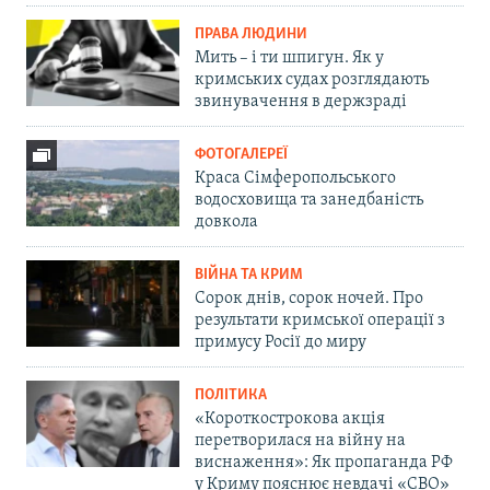
ПРАВА ЛЮДИНИ
Мить – і ти шпигун. Як у
кримських судах розглядають
звинувачення в держзраді
ФОТОГАЛЕРЕЇ
Краса Сімферопольського
водосховища та занедбаність
довкола
ВІЙНА ТА КРИМ
Сорок днів, сорок ночей. Про
результати кримської операції з
примусу Росії до миру
ПОЛІТИКА
«Короткострокова акція
перетворилася на війну на
виснаження»: Як пропаганда РФ
у Криму пояснює невдачі «СВО»