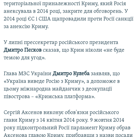
територіальної приналежності Криму, який Росія
анексувала в 2014 році, закрите для обговорень. У
2014 році ЄС і США щапровадили проти Росії санкції
за анексію Криму.
У липні прессекретар російського президента
Дмитро Пєсков
сказав, що Крим ніколи «не буде
темою для угод».
Глава МЗС України
Дмитро Кулеба
заявляв, що
«Україна виведе Росію з Криму», а допоможе в
цьому міжнародна майданчик з деокупації
півострова – «Кримська платформа».
Сергій Аксенов виконує обов'язки російського
глави Криму з 14 квітня 2014 року. 9 жовтня 2014
року підконтрольний Росії парламент Криму обрав
Аксенова главою Криму, прибравши з назви посади