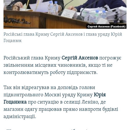
ВІДЕОУРОКИ «ELIFBE»
Русский
СВІДЧЕННЯ ОКУПАЦІЇ
Qırımtatar
УКРАЇНСЬКА ПРОБЛЕМА КРИМУ
Російські глава Криму Сергій Аксенов і глава уряду Юрій
ДОЛУЧАЙСЯ!
ІНФОГРАФІКА
Гоцанюк
Російський глава Криму
Сергій Аксенов
погрожує
Усі сайти RFE/RL
звільненням місцевих чиновників, якщо ті не
контролюватимуть роботу підприємств.
Так він відреагував на доповідь голови
підконтрольного Москві уряду Криму
Юрія
Гоцанюка
про ситуацію в селищі Леніно, де
магазин одягу працював прямо навпроти будівлі
адміністрації.