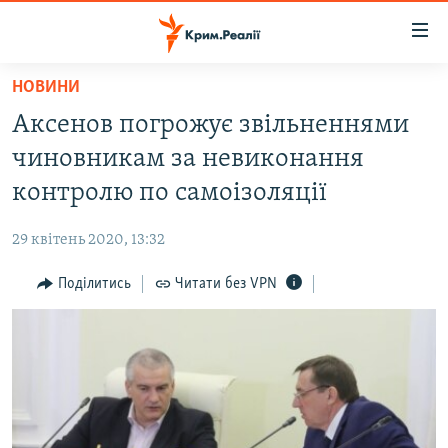
Доступність
посилання
Перейти
НОВИНИ
до
НОВИНИ
Аксенов погрожує звільненнями
основного
ВОДА.КРИМ
матеріалу
чиновникам за невиконання
ВІДЕО ТА ФОТО
Перейти
контролю по самоізоляції
до
ПОЛІТИКА
основної
29 квітень 2020, 13:32
БЛОГИ
навігації
Перейти
Поділитись
Читати без VPN
ПОГЛЯД
до
ІНТЕРВ'Ю
пошуку
ВСЕ ЗА ДЕНЬ
СПЕЦПРОЕКТИ
ЯК ОБІЙТИ БЛОКУВАННЯ
ДЕПОРТАЦІЯ