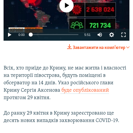
No media source currently available
Auto
0:00
5:51
270p
Завантажити на комп'ютер
360p
Auto
270p
360p
404p
404p
Всіх, хто приїде до Криму, не має житла і власності
на території півострова, будуть поміщені в
1080p
1080p
обсерватор на 14 днів. Указ російського глави
Криму Сергія Аксенова
буде опублікований
протягом 29 квітня.
До ранку 29 квітня в Криму зареєстровано ще
десять нових випадків захворювання COVID-19.