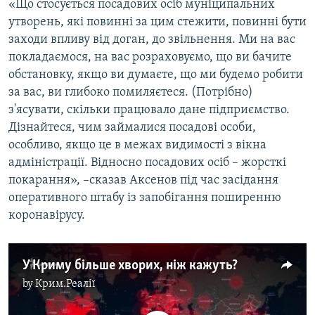
«Що стосується посадових осіб муніципальних
утворень, які повинні за цим стежити, повинні бути
заходи впливу від доган, до звільнення. Ми на вас
покладаємося, на вас розраховуємо, що ви бачите
обстановку, якщо ви думаєте, що ми будемо робити
за вас, ви глибоко помиляєтеся. (Потрібно)
з'ясувати, скільки працювало дане підприємство.
Дізнайтеся, чим займалися посадові особи,
особливо, якщо це в межах видимості з вікна
адміністрації. Відносно посадових осіб – жорсткі
покарання», –сказав Аксенов під час засідання
оперативного штабу із запобігання поширенню
коронавірусу.
У Криму більше хворих, ніж кажуть?
by
Крим.Реалії