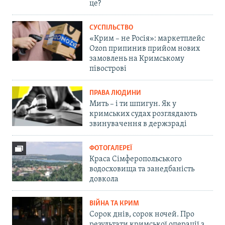
це?
СУСПІЛЬСТВО
«Крим – не Росія»: маркетплейс
Ozon припинив прийом нових
замовлень на Кримському
півострові
ПРАВА ЛЮДИНИ
Мить – і ти шпигун. Як у
кримських судах розглядають
звинувачення в держзраді
ФОТОГАЛЕРЕЇ
Краса Сімферопольського
водосховища та занедбаність
довкола
ВІЙНА ТА КРИМ
Сорок днів, сорок ночей. Про
результати кримської операції з