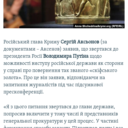
ВІДЕОУРОКИ «ELIFBE»
Русский
СВІДЧЕННЯ ОКУПАЦІЇ
Qırımtatar
УКРАЇНСЬКА ПРОБЛЕМА КРИМУ
ДОЛУЧАЙСЯ!
ІНФОГРАФІКА
Російський глава Криму
Сергій Аксьонов
(за
документами – Аксенов) заявив, що звертався до
президента Росії
Володимира Путіна
щодо
Усі сайти RFE/RL
можливості виступу російської держави як сторони
у справі про повернення так званого «скіфського
золота». Про це він заявив, відповідаючи на
запитання журналістів під час підсумкової
пресконференції.
«Я з цього питання звертався до глави держави,
попросив включити у тому числі й представників
генеральної прокуратури у цей процес. У частині