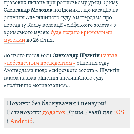
правових питань при російському уряді Криму
Олександр Молохов
повідомляв, що касацію на
рішення Апеляційного суду Амстердама про
передачу Києву колекції «скіфського золота» з
кримського музею
буде подано кримськими
музеями
до 26 січня.
До цього посол Росії
Олександр Шульгін
назвав
«небезпечним прецедентом»
рішення суду
Амстердама щодо «скіфського золота». Шульгін
також назвав рішення апеляційного суду
«політично мотивованим».
Новини без блокування і цензури!
Встановити
додаток
Крим.Реалії для
iOS
і
Android
.