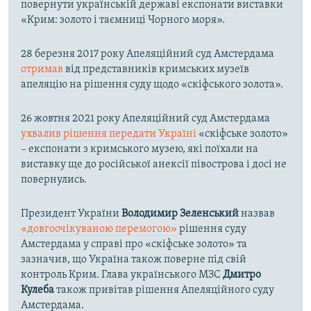
повернути українській державі експонати виставки
«Крим: золото і таємниці Чорного моря».
28 березня 2017 року Апеляційний суд Амстердама
отримав
від представників кримських музеїв
апеляцію на рішення суду щодо «скіфського золота».
26 жовтня 2021 року Апеляційний суд Амстердама
ухвалив рішення передати Україні
«скіфське золото»
– експонати з кримського музею, які поїхали на
виставку ще до російської анексії півострова і досі не
повернулись.
Президент України
Володимир Зеленський
назвав
«довгоочікуваною перемогою»
рішення суду
Амстердама у справі про «скіфське золото» та
зазначив, що Україна також поверне під свій
контроль Крим. Глава українського МЗС
Дмитро
Кулеба
також привітав рішення Апеляційного суду
Амстердама.