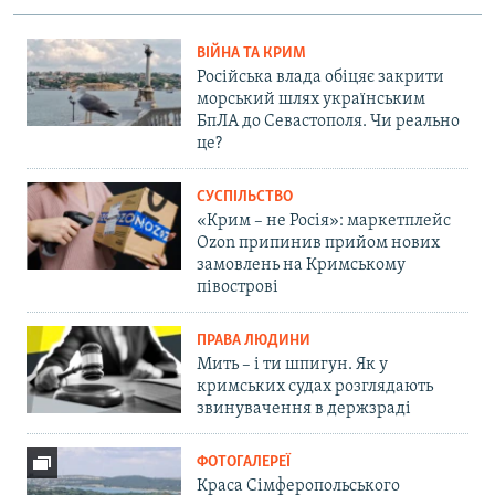
ВІЙНА ТА КРИМ
Російська влада обіцяє закрити
морський шлях українським
БпЛА до Севастополя. Чи реально
це?
СУСПІЛЬСТВО
«Крим – не Росія»: маркетплейс
Ozon припинив прийом нових
замовлень на Кримському
півострові
ПРАВА ЛЮДИНИ
Мить – і ти шпигун. Як у
кримських судах розглядають
звинувачення в держзраді
ФОТОГАЛЕРЕЇ
Краса Сімферопольського