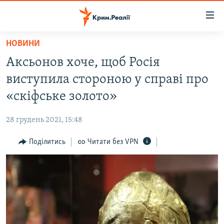
Доступність
посилання
Перейти
НОВИНИ
до
НОВИНИ
Аксьонов хоче, щоб Росія
основного
ВОДА.КРИМ
матеріалу
виступила стороною у справі про
ВІДЕО ТА ФОТО
Перейти
«скіфське золото»
до
ПОЛІТИКА
основної
28 грудень 2021, 15:48
БЛОГИ
навігації
Перейти
Поділитись
Читати без VPN
ПОГЛЯД
до
ІНТЕРВ'Ю
пошуку
ВСЕ ЗА ДЕНЬ
СПЕЦПРОЕКТИ
ЯК ОБІЙТИ БЛОКУВАННЯ
ДЕПОРТАЦІЯ