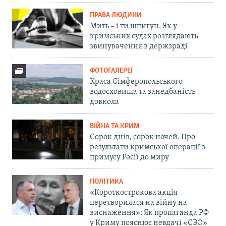
ПРАВА ЛЮДИНИ
Мить – і ти шпигун. Як у
кримських судах розглядають
звинувачення в держзраді
ФОТОГАЛЕРЕЇ
Краса Сімферопольського
водосховища та занедбаність
довкола
ВІЙНА ТА КРИМ
Сорок днів, сорок ночей. Про
результати кримської операції з
примусу Росії до миру
ПОЛІТИКА
«Короткострокова акція
перетворилася на війну на
виснаження»: Як пропаганда РФ
у Криму пояснює невдачі «СВО»