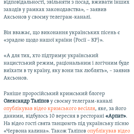
відповідальності, звільняти з посад, вживати інших
заходів у рамках законодавства», – заявив
Аксьонов у своєму телеграм-каналі.
Він вважає, що виконання українських пісень є
«зрадою щодо нашої країни (Росії – КР)».
«А для тих, хто підтримує український
нацистський режим, раціональним і логічним буде
виїхати в ту країну, яку вони так люблять», – заявив
Аксьонов.
Раніше проросійський кримський блогер
Олександр Таліпов
у своєму телеграм-каналі
опублікував відео кримського весілля
, яке, за його
даними, відбулось 10 вересня в ресторані
«Арпат»
.
На відео гості свята танцюють під українську пісню
«Червона калина». Також Таліпов
опублікував відео