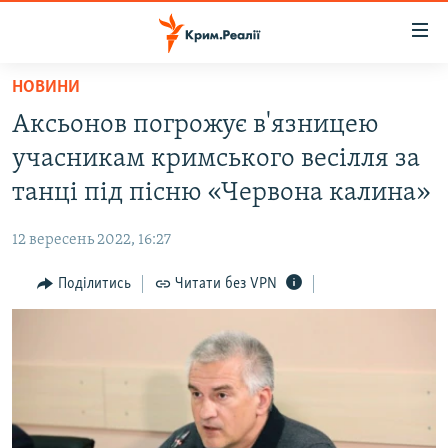
Доступність
посилання
Перейти
НОВИНИ
до
НОВИНИ
Аксьонов погрожує в'язницею
основного
ВОДА.КРИМ
матеріалу
учасникам кримського весілля за
ВІДЕО ТА ФОТО
Перейти
танці під пісню «Червона калина»
до
ПОЛІТИКА
основної
12 вересень 2022, 16:27
БЛОГИ
навігації
Перейти
Поділитись
Читати без VPN
ПОГЛЯД
до
ІНТЕРВ'Ю
пошуку
ВСЕ ЗА ДЕНЬ
СПЕЦПРОЕКТИ
ЯК ОБІЙТИ БЛОКУВАННЯ
ДЕПОРТАЦІЯ