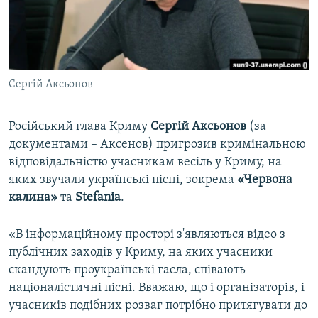
ВІДЕОУРОКИ «ELIFBE»
Русский
СВІДЧЕННЯ ОКУПАЦІЇ
Qırımtatar
УКРАЇНСЬКА ПРОБЛЕМА КРИМУ
Сергій Аксьонов
ДОЛУЧАЙСЯ!
ІНФОГРАФІКА
Російський глава Криму
Сергій Аксьонов
(за
документами – Аксенов) пригрозив кримінальною
Усі сайти RFE/RL
відповідальністю учасникам весіль у Криму, на
яких звучали українські пісні, зокрема
«Червона
калина»
та
Stefania
.
«В інформаційному просторі з'являються відео з
публічних заходів у Криму, на яких учасники
скандують проукраїнські гасла, співають
націоналістичні пісні. Вважаю, що і організаторів, і
учасників подібних розваг потрібно притягувати до