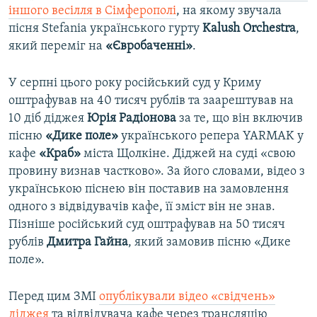
іншого весілля в Сімферополі
, на якому звучала
пісня Stefania українського гурту
Kalush Orchestra
,
який переміг на
«Євробаченні»
.
У серпні цього року російський суд у Криму
оштрафував на 40 тисяч рублів та заарештував на
10 діб діджея
Юрія Радіонова
за те, що він включив
пісню
«Дике поле»
українського репера YARMAK у
кафе
«Краб»
міста Щолкіне. Діджей на суді «свою
провину визнав частково». За його словами, відео з
українською піснею він поставив на замовлення
одного з відвідувачів кафе, її зміст він не знав.
Пізніше російський суд оштрафував на 50 тисяч
рублів
Дмитра Гайна
, який замовив пісню «Дике
поле».
Перед цим ЗМІ
опублікували відео «свідчень»
діджея
та відвідувача кафе через трансляцію