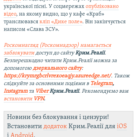
української пісні. У соцмережах
опубліковано
відео
, на якому видно, що у кафе «Краб»
транслювався
кліп «Дике поле»
. Він закінчується
написом «Слава ЗСУ».
Роскомнагляд (Роскомнадзор) намагається
заблокувати
доступ до сайту
Крим.Реалії
.
Безперешкодно читати Крим.Реалії можна за
допомогою
дзеркального сайту
:
https://krymrgbcrlvrexoeaqjy.azureedge.net/
. Також
слідкуйте за основними подіями в
Telegram
,
Instagram
та
Viber
Крим.Реалії
. Рекомендуємо вам
встановити
VPN
.
Новини без блокування і цензури!
Встановити
додаток
Крим.Реалії для
iOS
і
Android
.