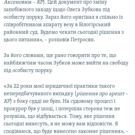
Аксеновим – КР
). Цей документ про зміну
запобіжного заходу щодо Олега Зубкова під
особисту поруку. Зараз його оригінал я спільно із
співробітником апарату везу в Білогірський
районний суд. Будемо чекати сьогодні рішення з
цього питання», – розповів Петросян.
За його словами, ще рано говорити про те, що
найближчим часом Зубков може вийти на свободу
під особисту поруку.
«За 22 роки моєї юридичної практики такого
непередбачуваного випадку (
рішення про арешт –
КР
) з боку судді не було. На судовому процесі і
прокурор був у шоці, і потерпіла сторона теж не
розуміла, що відбувається. Тому, яке рішення
сьогодні винесуть, я не можу вам відповісти. Я
сподіваюся, що буде винесено законне рішення», –