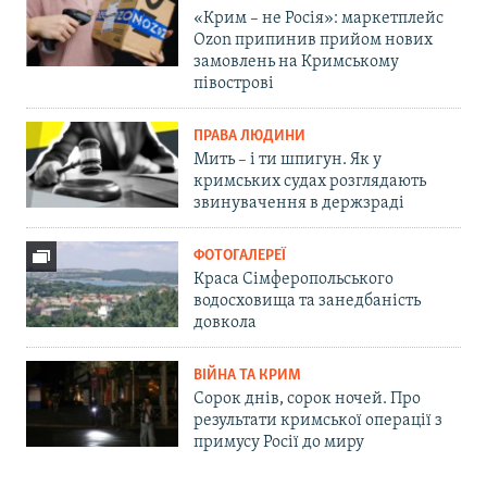
«Крим – не Росія»: маркетплейс
Ozon припинив прийом нових
замовлень на Кримському
півострові
ПРАВА ЛЮДИНИ
Мить – і ти шпигун. Як у
кримських судах розглядають
звинувачення в держзраді
ФОТОГАЛЕРЕЇ
Краса Сімферопольського
водосховища та занедбаність
довкола
ВІЙНА ТА КРИМ
Сорок днів, сорок ночей. Про
результати кримської операції з
примусу Росії до миру