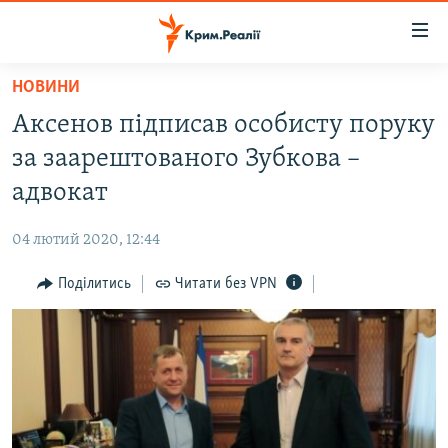
Доступність
посилання
Перейти
НОВИНИ
до
НОВИНИ
Аксенов підписав особисту поруку
основного
ВОДА.КРИМ
матеріалу
за заарештованого Зубкова –
ВІДЕО ТА ФОТО
Перейти
адвокат
до
ПОЛІТИКА
основної
04 лютий 2020, 12:44
БЛОГИ
навігації
Перейти
Поділитись
Читати без VPN
ПОГЛЯД
до
ІНТЕРВ'Ю
пошуку
ВСЕ ЗА ДЕНЬ
СПЕЦПРОЕКТИ
ЯК ОБІЙТИ БЛОКУВАННЯ
ДЕПОРТАЦІЯ