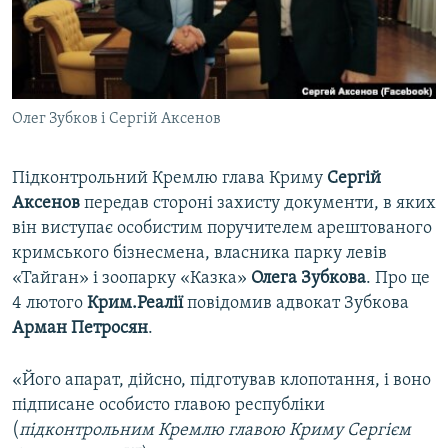
ВІДЕОУРОКИ «ELIFBE»
Русский
СВІДЧЕННЯ ОКУПАЦІЇ
Qırımtatar
УКРАЇНСЬКА ПРОБЛЕМА КРИМУ
Олег Зубков і Сергій Аксенов
ДОЛУЧАЙСЯ!
ІНФОГРАФІКА
Підконтрольний Кремлю глава Криму
Сергій
Аксенов
передав стороні захисту документи, в яких
Усі сайти RFE/RL
він виступає особистим поручителем арештованого
кримського бізнесмена, власника парку левів
«Тайган» і зоопарку «Казка»
Олега Зубкова
. Про це
4 лютого
Крим.Реалії
повідомив адвокат Зубкова
Арман Петросян
.
«Його апарат, дійсно, підготував клопотання, і воно
підписане особисто главою республіки
(
підконтрольним Кремлю главою Криму Сергієм