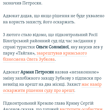
зазначив Петросян.
Адвокат додав, що якщо рішення не буде ухвалено
на користь захисту, його оскаржать.
3 лютого стало відомо, що підконтрольний Росії
Білогірський районний суд під час засідання у
справі туристки
Ольги Соломіної
, яку вкусив лев у
парку «Тайган»,
заарештував кримського
бізнесмена Олега Зубкова
.
Адвокат
Арман Петросян
назвав «незаконною»
зміну запобіжного заходу Зубкову з підписки про
невиїзд на арешт на два місяці. Захист
має намір
оскаржити рішення суду про арешт
.
Підконтрольний Кремлю глава Криму Сергій
Аксенов сказав, що готовий
виступити особистим