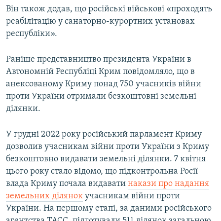
Він також додав, що російські військові «проходять
реабілітацію у санаторно-курортних установах
республіки».
Раніше представництво президента України в
Автономній Республіці Крим повідомляло, що в
анексованому Криму понад 750 учасників війни
проти України отримали безкоштовні земельні
ділянки.
У грудні 2022 року російський парламент Криму
дозволив учасникам війни проти України з Криму
безкоштовно видавати земельні ділянки. 7 квітня
цього року стало відомо, що підконтрольна Росії
влада Криму почала видавати
накази про надання
земельних ділянок
учасникам війни проти
України. На першому етапі, за даними російського
агентства ТАСС, підготували 511 ділянок загальною