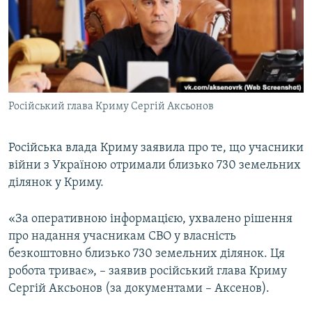
ВІДЕОУРОКИ «ELIFBE»
Русский
СВІДЧЕННЯ ОКУПАЦІЇ
Qırımtatar
УКРАЇНСЬКА ПРОБЛЕМА КРИМУ
ДОЛУЧАЙСЯ!
ІНФОГРАФІКА
Російський глава Криму Сергій Аксьонов
Російська влада Криму заявила про те, що учасники
Усі сайти RFE/RL
війни з Україною отримали близько 730 земельних
ділянок у Криму.
«За оперативною інформацією, ухвалено рішення
про надання учасникам СВО у власність
безкоштовно близько 730 земельних ділянок. Ця
робота триває», – заявив російський глава Криму
Сергій Аксьонов (за документами – Аксенов).