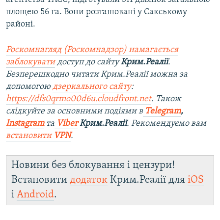
площею 56 га. Вони розташовані у Сакському
районі.
Роскомнагляд (Роскомнадзор) намагається
заблокувати
доступ до сайту
Крим.Реалії
.
Безперешкодно читати Крим.Реалії можна за
допомогою
дзеркального сайту
:
https://dfs0qrmo00d6u.cloudfront.net
. Також
слідкуйте за основними подіями в
Telegram
,
Instagram
та
Viber
Крим.Реалії
. Рекомендуємо вам
встановити
VPN
.
Новини без блокування і цензури!
Встановити
додаток
Крим.Реалії для
iOS
і
Android
.