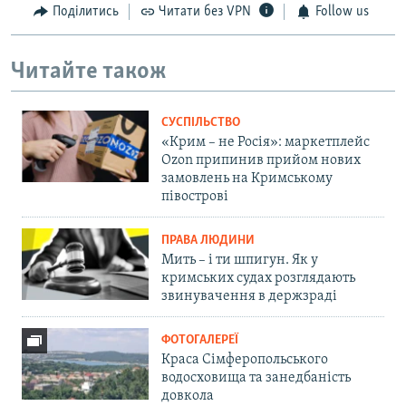
Поділитись
Читати без VPN
Follow us
Читайте також
СУСПІЛЬСТВО
«Крим – не Росія»: маркетплейс
Ozon припинив прийом нових
замовлень на Кримському
півострові
ПРАВА ЛЮДИНИ
Мить – і ти шпигун. Як у
кримських судах розглядають
звинувачення в держзраді
ФОТОГАЛЕРЕЇ
Краса Сімферопольського
водосховища та занедбаність
довкола