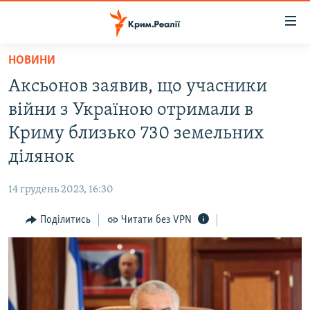
Доступність
посилання
Перейти
НОВИНИ
до
НОВИНИ
Аксьонов заявив, що учасники
основного
ВОДА.КРИМ
матеріалу
війни з Україною отримали в
ВІДЕО ТА ФОТО
Перейти
Криму близько 730 земельних
до
ПОЛІТИКА
ділянок
основної
БЛОГИ
навігації
14 грудень 2023, 16:30
Перейти
ПОГЛЯД
до
Поділитись
Читати без VPN
ІНТЕРВ'Ю
пошуку
ВСЕ ЗА ДЕНЬ
СПЕЦПРОЕКТИ
ЯК ОБІЙТИ БЛОКУВАННЯ
ДЕПОРТАЦІЯ