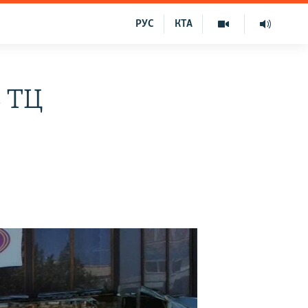
РУС
КТА
ь ТЦ