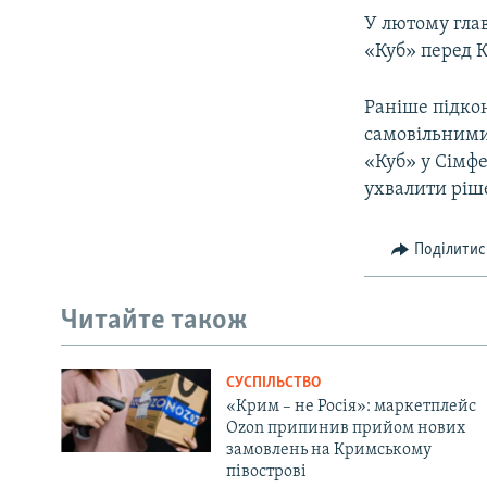
У лютому гла
«Куб» перед 
Раніше підко
самовільними 
«Куб» у Сімфе
ухвалити ріше
Поділитис
Читайте також
СУСПІЛЬСТВО
«Крим – не Росія»: маркетплейс
Ozon припинив прийом нових
замовлень на Кримському
півострові