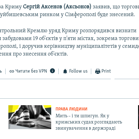
ва Криму
Сергій Аксенов (Аксьонов)
заявив, що торго
Куйбишевським ринком у Сімферополі буде знесений.
нтрольний Кремлю уряд Криму розпорядився визнати
забудовами 19 об'єктів у п'яти містах, зокрема торгов
рополі, і доручив керівництву муніципалітетів у семи
ння про знесення об'єктів.
ь
Читати без VPN
Follow us
Print
ПРАВА ЛЮДИНИ
Мить – і ти шпигун. Як у
кримських судах розглядають
звинувачення в держзраді