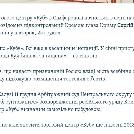
ового центру «Куб» в Сімферополі почнеться в січні н
 повідомив підконтрольний Кремлю глава Криму
Сергій
ції у вівторок, 25 грудня.
по «Кубу». Всі вже в касаційній інстанції. У січні прис
лоща Куйбишева зачищена», – сказав він.
, що надасть призначеній Росією владі міста всебічне
у підходу до розміщення торгових об'єктів.
Калузі 11 грудня Арбітражний суд Центрального округу
обґрунтованим» розпорядження російського уряду Кри
тр «Куб» визнаний самовільно побудовою.
 почали зносити торговий центр «Куб» ще навесні 2018