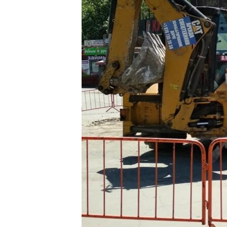
ВІДЕОУРОКИ «ELIFBE»
СВІДЧЕННЯ ОКУПАЦІЇ
УКРАЇНСЬКА ПРОБЛЕМА КРИМУ
ІНФОГРАФІКА