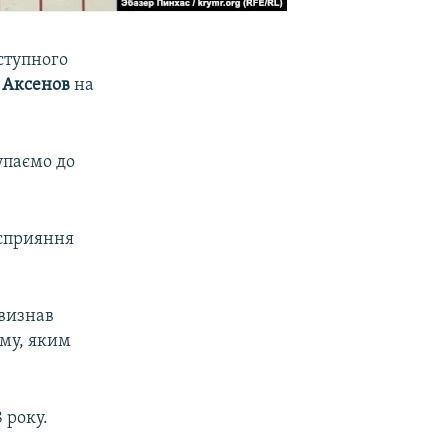
аступного
 Аксенов
на
тупаємо до
 сприяння
 визнав
му, яким
 року.