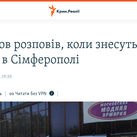
ов розповів, коли знесут
 в Сімферополі
 19:35
ь
Читати без VPN