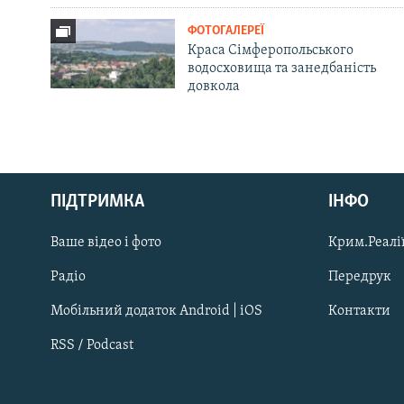
ФОТОГАЛЕРЕЇ
Краса Сімферопольського
водосховища та занедбаність
довкола
Русский
ПІДТРИМКА
ІНФО
Qırımtatar
Ваше відео і фото
Крим.Реалії
ДОЛУЧАЙСЯ!
Радіо
Передрук
Мобільний додаток Android | iOS
Контакти
RSS / Podcast
Усі сайти RFE/RL