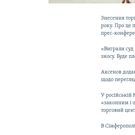
Знесення торг
року. Про це
прес-конферен
«Виграли суд 
зносу. Буде п
Аксенов додав
щодо перегляд
У російській 
«законним і 
торговий цен
В Сімферополі