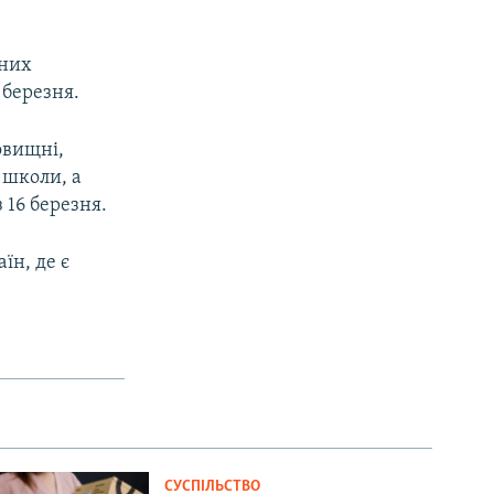
мних
 березня.
овищні,
і школи, а
 16 березня.
їн, де є
СУСПІЛЬСТВО