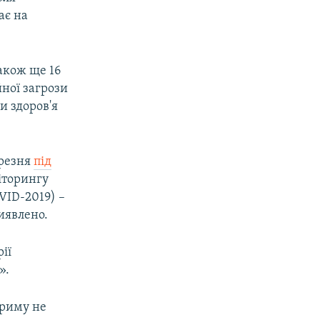
ає на
також ще 16
йної загрози
и здоров'я
ерезня
під
ніторингу
VID-2019) –
иявлено.
ії
».
Криму не