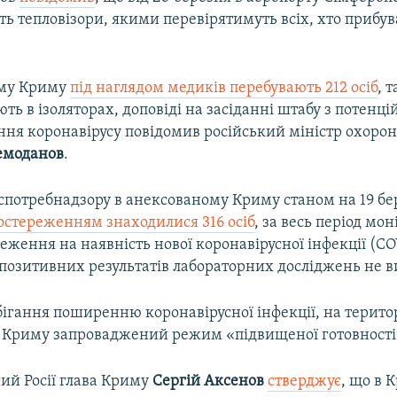
ь тепловізори, якими перевірятимуть всіх, хто прибув
ому Криму
під наглядом медиків перебувають 212 осіб
, 
ють в ізоляторах, доповіді на засіданні штабу з потенці
ня коронавірусу повідомив російський міністр охорон
емоданов
.
спотребнадзору в анексованому Криму станом на 19 б
стереженням знаходилися 316 осіб
, за весь період мо
ження на наявність нової коронавірусної інфекції (CO
 позитивних результатів лабораторних досліджень не в
ігання поширенню коронавірусної інфекції, на територ
 Криму запроваджений режим «підвищеної готовності
ий Росії глава Криму
Сергій Аксенов
стверджує
, що в 