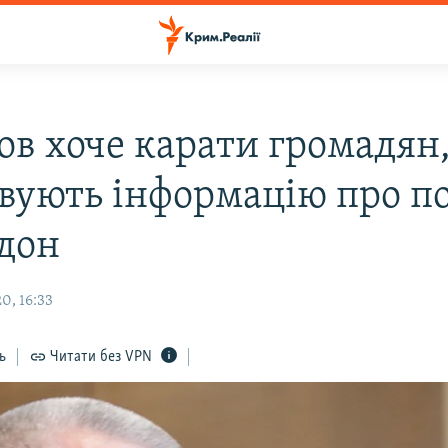
ов хоче карати громадян,
вують інформацію про по
рдон
0, 16:33
ь
Читати без VPN