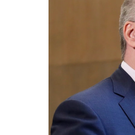
ВІДЕОУРОКИ «ELIFBE»
СВІДЧЕННЯ ОКУПАЦІЇ
УКРАЇНСЬКА ПРОБЛЕМА КРИМУ
ІНФОГРАФІКА