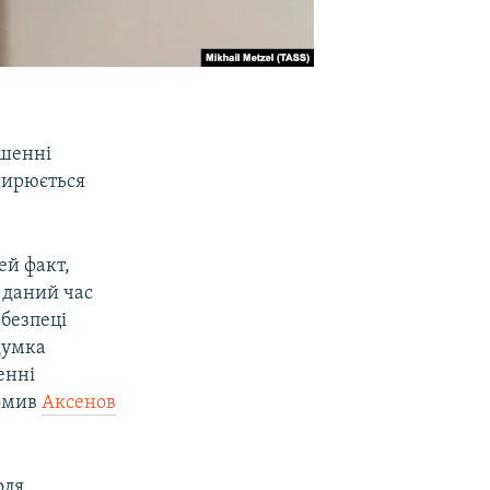
ушенні
ширюється
ей факт,
 даний час
ебезпеці
думка
енні
домив
Аксенов
оля