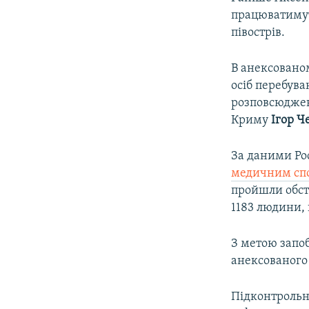
працюватимут
півострів.
В анексован
осіб перебува
розповсюджен
Криму
Ігор Ч
За даними Ро
медичним спо
пройшли обсте
1183 людини,
З метою запоб
анексованого
Підконтрольн