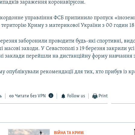
випадків зараження коронавірусом.
икордонне управління ФСБ припинило пропуск «інозе
територію Криму з материкової України з 00 годин 18
березня заборонили проводити будь-які спортивні, вид
ші масові заходи. У Севастополі з 19 березня закрили ус
ні заклади перейшли на дистанційну форму навчання з
у опублікували рекомендації для тих, хто прибув із кра
ь
Читати без VPN
Follow us
Print
ВІЙНА ТА КРИМ