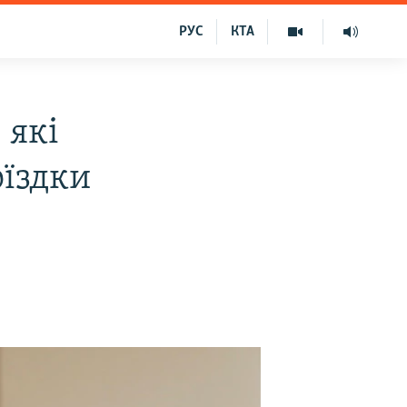
РУС
КТА
 які
їздки