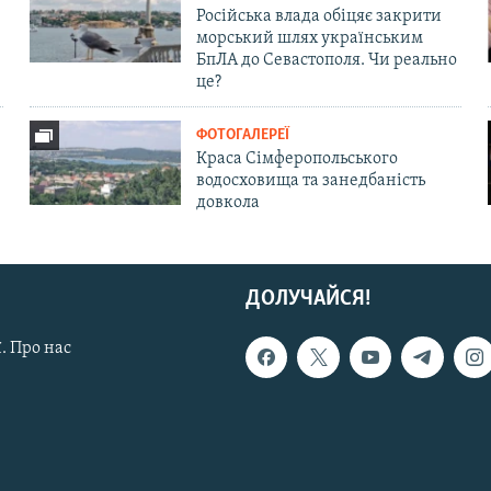
Російська влада обіцяє закрити
морський шлях українським
БпЛА до Севастополя. Чи реально
це?
ФОТОГАЛЕРЕЇ
Краса Сімферопольського
водосховища та занедбаність
довкола
ДОЛУЧАЙСЯ!
. Про нас