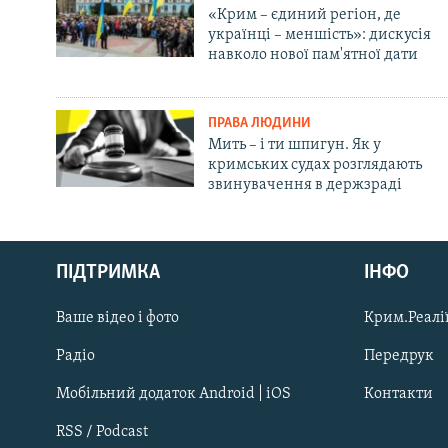
«Крим – єдиний регіон, де
українці – меншість»: дискусія
навколо нової пам'ятної дати
ПРАВА ЛЮДИНИ
Мить – і ти шпигун. Як у
кримських судах розглядають
звинувачення в держзраді
Русский
ПІДТРИМКА
ІНФО
Qırımtatar
Ваше відео і фото
Крим.Реалії
ДОЛУЧАЙСЯ!
Радіо
Передрук
Мобільний додаток Android | iOS
Контакти
RSS / Podcast