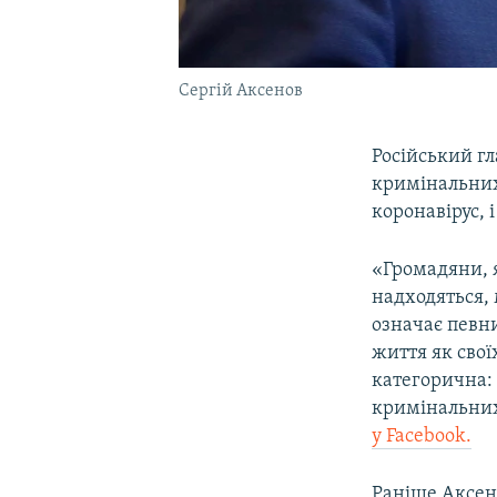
Сергій Аксенов
Російський г
кримінальних
коронавірус, 
«Громадяни, я
надходяться,
означає певни
життя як свої
категорична:
кримінальних
у Facebook.
Раніше Аксе