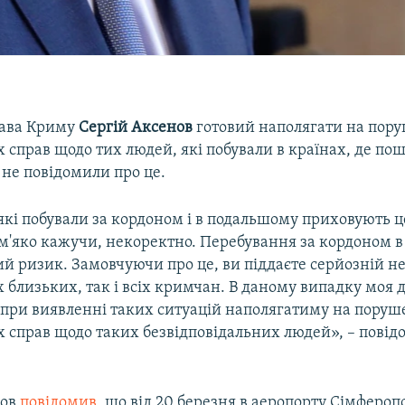
лава Криму
Сергій Аксенов
готовий наполягати на пор
 справ щодо тих людей, які побували в країнах, де по
і не повідомили про це.
кі побували за кордоном і в подальшому приховують ц
 м'яко кажучи, некоректно. Перебування за кордоном в
й ризик. Замовчуючи про це, ви піддаєте серйозній н
х близьких, так і всіх кримчан. В даному випадку моя 
 при виявленні таких ситуацій наполягатиму на поруш
 справ щодо таких безвідповідальних людей», – пові
нов
повідомив
, що від 20 березня в аеропорту Сімфероп