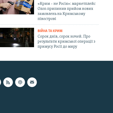
«Крим – не Росія»: маркетплейс
Ozon припинив прийом нових
замовлень на Кримському
півострові
ВІЙНА ТА КРИМ
Сорок днів, сорок ночей. Про
результати кримської операції з
примусу Росії до миру