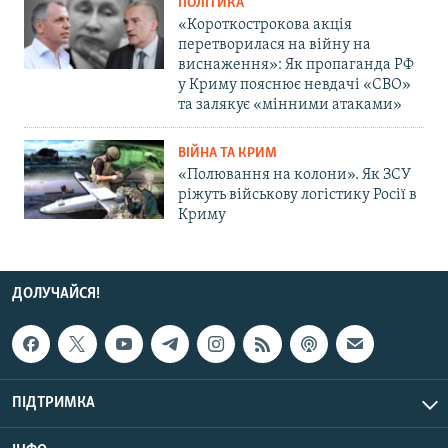
ПОЛІТИКА
«Короткострокова акція
перетворилася на війну на
виснаження»: Як пропаганда РФ
у Криму пояснює невдачі «СВО»
та залякує «мінними атаками»
ВІЙНА ТА КРИМ
«Полювання на колони». Як ЗСУ
ріжуть військову логістику Росії в
Криму
ДОЛУЧАЙСЯ!
ПІДТРИМКА