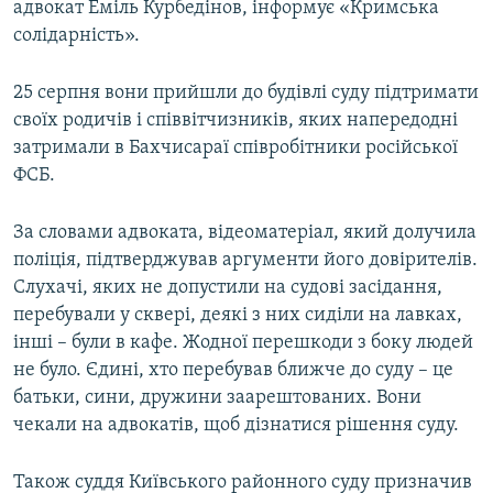
адвокат Еміль Курбедінов, інформує «Кримська
ВІДЕОУРОКИ «ELIFBE»
солідарність».
Русский
СВІДЧЕННЯ ОКУПАЦІЇ
Qırımtatar
25 серпня вони прийшли до будівлі суду підтримати
УКРАЇНСЬКА ПРОБЛЕМА КРИМУ
своїх родичів і співвітчизників, яких напередодні
ДОЛУЧАЙСЯ!
ІНФОГРАФІКА
затримали в Бахчисараї співробітники російської
ФСБ.
За словами адвоката, відеоматеріал, який долучила
Усі сайти RFE/RL
поліція, підтверджував аргументи його довірителів.
Слухачі, яких не допустили на судові засідання,
перебували у сквері, деякі з них сиділи на лавках,
інші – були в кафе. Жодної перешкоди з боку людей
не було. Єдині, хто перебував ближче до суду – це
батьки, сини, дружини заарештованих. Вони
чекали на адвокатів, щоб дізнатися рішення суду.
Також суддя Київського районного суду призначив