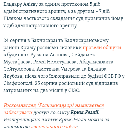
Ельдару Алієву за одним протоколом 5 діб
адміністративного арешту, а за другим – 7 діб.
Шляхом часткового складання суд призначив йому
7 діб адміністративного арешту.
24 серпня в Бахчисараї та Бахчисарайському
районі Криму російські силовики
провели обшуки
в будинках Руслана Асанова, Сейдамета
Мустафаєва, Ремзі Неметулаєва, Абдулмеджита
Сейтумерова, Аметхана Умерова та Ельдара
Якубова, після чого їхжоправили до будівлі ФСБ РФ у
Сімферополі. 25 серпня російський суд відправив
затриманих на два місяці у СІЗО.
Роскомнагляд (Роскомнадзор) намагається
заблокувати
доступ до сайту
Крим.Реалії
.
Безперешкодно читати Крим.Реалії можна за
допомогою
дзеркального сайту
: