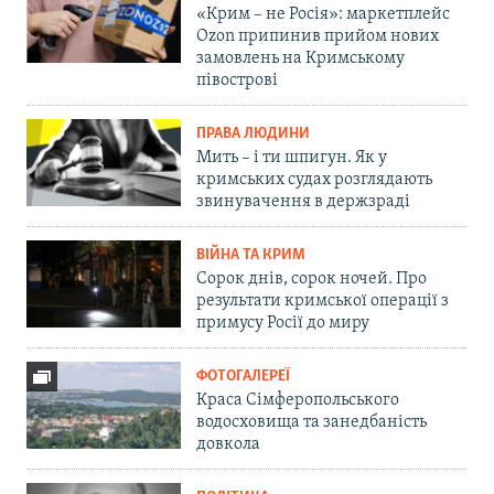
«Крим – не Росія»: маркетплейс
Ozon припинив прийом нових
замовлень на Кримському
півострові
ПРАВА ЛЮДИНИ
Мить – і ти шпигун. Як у
кримських судах розглядають
звинувачення в держзраді
ВІЙНА ТА КРИМ
Сорок днів, сорок ночей. Про
результати кримської операції з
примусу Росії до миру
ФОТОГАЛЕРЕЇ
Краса Сімферопольського
водосховища та занедбаність
довкола