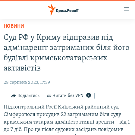
Доступність
посилання
Перейти
НОВИНИ
до
НОВИНИ
Суд РФ у Криму відправив під
основного
ВОДА.КРИМ
матеріалу
адмінарешт затриманих біля його
ВІДЕО ТА ФОТО
Перейти
будівлі кримськотатарських
до
ПОЛІТИКА
активістів
основної
БЛОГИ
навігації
28 серпень 2023, 17:39
Перейти
ПОГЛЯД
до
Поділитись
Читати без VPN
ІНТЕРВ'Ю
пошуку
Підконтрольний Росії Київський районний суд
ВСЕ ЗА ДЕНЬ
Сімферополя присудив 22 затриманим біля суду
СПЕЦПРОЕКТИ
кримським татарам адміністративні арешти – від 1
до 7 діб. Про це після судових засідань повідомив
ЯК ОБІЙТИ БЛОКУВАННЯ
ДЕПОРТАЦІЯ