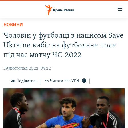
Доступність
посилання
Перейти
НОВИНИ
до
НОВИНИ
Чоловік у футболці з написом Save
основного
ВОДА.КРИМ
матеріалу
Ukraine вибіг на футбольне поле
ВІДЕО ТА ФОТО
Перейти
під час матчу ЧС-2022
до
ПОЛІТИКА
основної
29 листопад 2022, 08:12
БЛОГИ
навігації
Перейти
Поділитись
Читати без VPN
ПОГЛЯД
до
ІНТЕРВ'Ю
пошуку
ВСЕ ЗА ДЕНЬ
СПЕЦПРОЕКТИ
ЯК ОБІЙТИ БЛОКУВАННЯ
ДЕПОРТАЦІЯ