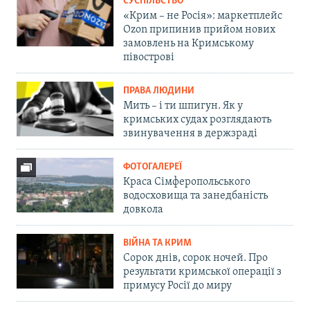
СУСПІЛЬСТВО
«Крим – не Росія»: маркетплейс
Ozon припинив прийом нових
замовлень на Кримському
півострові
ПРАВА ЛЮДИНИ
Мить – і ти шпигун. Як у
кримських судах розглядають
звинувачення в держзраді
ФОТОГАЛЕРЕЇ
Краса Сімферопольського
водосховища та занедбаність
довкола
ВІЙНА ТА КРИМ
Сорок днів, сорок ночей. Про
результати кримської операції з
примусу Росії до миру