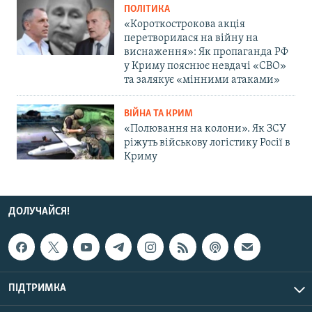
ПОЛІТИКА
«Короткострокова акція
перетворилася на війну на
виснаження»: Як пропаганда РФ
у Криму пояснює невдачі «СВО»
та залякує «мінними атаками»
ВІЙНА ТА КРИМ
«Полювання на колони». Як ЗСУ
ріжуть військову логістику Росії в
Криму
ДОЛУЧАЙСЯ!
ПІДТРИМКА