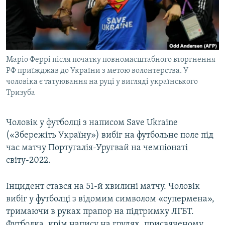
ВІДЕОУРОКИ «ELIFBE»
Русский
СВІДЧЕННЯ ОКУПАЦІЇ
Qırımtatar
УКРАЇНСЬКА ПРОБЛЕМА КРИМУ
Маріо Феррі після початку повномасштабного вторгнення
ДОЛУЧАЙСЯ!
ІНФОГРАФІКА
РФ приїжджав до України з метою волонтерства. У
чоловіка є татуювання на руці у вигляді українського
Тризуба
Усі сайти RFE/RL
Чоловік у футболці з написом Save Ukraine
(«Збережіть Україну») вибіг на футбольне поле під
час матчу Португалія-Уругвай на чемпіонаті
світу-2022.
Інцидент стався на 51-й хвилині матчу. Чоловік
вибіг у футболці з відомим символом «супермена»,
тримаючи в руках прапор на підтримку ЛГБТ.
Футболка, крім напису на грудях, присвяченому