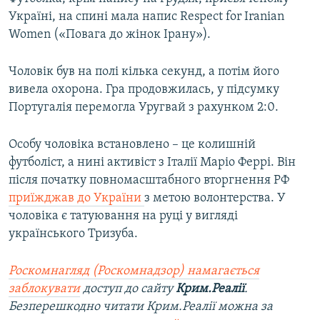
Україні, на спині мала напис Respect for Iranian
Women («Повага до жінок Ірану»).
Чоловік був на полі кілька секунд, а потім його
вивела охорона. Гра продовжилась, у підсумку
Португалія перемогла Уругвай з рахунком 2:0.
Особу чоловіка встановлено – це колишній
футболіст, а нині активіст з Італії Маріо Феррі. Він
після початку повномасштабного вторгнення РФ
приїжджав до України
з метою волонтерства. У
чоловіка є татуювання на руці у вигляді
українського Тризуба.
Роскомнагляд (Роскомнадзор) намагається
заблокувати
доступ до сайту
Крим.Реалії
.
Безперешкодно читати Крим.Реалії можна за