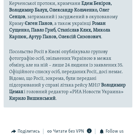
Керченської протоки, кримчани
Едем Бекіров,
Володимир Балух, Олександр Кольченко, Олег
Сенцов
, затриманий і засуджений в окупованому
Криму
Євген Панов
, а також українці
Роман
Сущенко, Павло Гриб, Станіслав Клих, Микола
Карпюк, Артур Панов, Олексій Сизонович
.
Посольство Росії в Києві опублікувало групову
фотографію осіб, звільнених Україною в межах
обміну, але на ній – лише 24 людини із заявлених 35.
Офіційного списку осіб, переданих Росії, досі немає.
Відомо, що Росії, зокрема, були передані
підозрюваний у справі літака рейсу MH17
Володимир
Цемах
і головний редактор «РИА Новости Украина»
Кирило Вишинський
.
Поділитись
Читати без VPN
Follow us