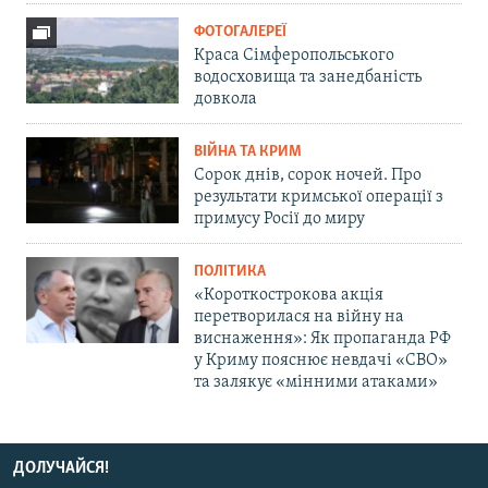
ФОТОГАЛЕРЕЇ
Краса Сімферопольського
водосховища та занедбаність
довкола
ВІЙНА ТА КРИМ
Сорок днів, сорок ночей. Про
результати кримської операції з
примусу Росії до миру
ПОЛІТИКА
«Короткострокова акція
перетворилася на війну на
виснаження»: Як пропаганда РФ
у Криму пояснює невдачі «СВО»
та залякує «мінними атаками»
ДОЛУЧАЙСЯ!