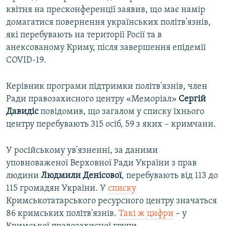
квітня на пресконференції заявив, що має намір
домагатися повернення українських політв'язнів,
які перебувають на території Росії та в
анексованому Криму, після завершення епідемії
COVID-19.
Керівник програми підтримки політв'язнів, член
Ради правозахисного центру «Меморіал»
Сергій
Давидіс
повідомив, що загалом у списку їхнього
центру перебувають 315 осіб, 59 з яких – кримчани.
У російському ув'язненні, за даними
уповноваженої Верховної Ради України з прав
людини
Людмили Денісової
, перебувають від 113 до
115 громадян України. У
списку
Кримськотатарського ресурсного центру значаться
86 кримських політв'язнів.
Такі ж цифри
– у