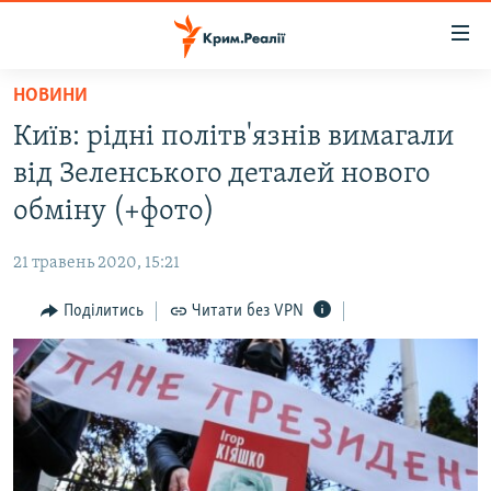
Доступність
посилання
Перейти
НОВИНИ
до
НОВИНИ
Київ: рідні політв'язнів вимагали
основного
ВОДА.КРИМ
матеріалу
від Зеленського деталей нового
ВІДЕО ТА ФОТО
Перейти
обміну (+фото)
до
ПОЛІТИКА
основної
21 травень 2020, 15:21
БЛОГИ
навігації
Перейти
Поділитись
Читати без VPN
ПОГЛЯД
до
ІНТЕРВ'Ю
пошуку
ВСЕ ЗА ДЕНЬ
СПЕЦПРОЕКТИ
ЯК ОБІЙТИ БЛОКУВАННЯ
ДЕПОРТАЦІЯ