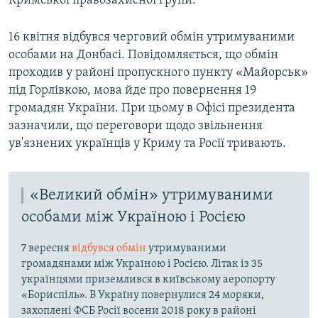
Кримської правозахисної групи.
16 квітня відбувся черговий обмін утримуваними
особами на Донбасі. Повідомляється, що обмін
проходив у районі пропускного пункту «Майорськ»
під Горлівкою, мова йде про повернення 19
громадян України. При цьому в Офісі президента
зазначили, що переговори щодо звільнення
ув'язнених українців у Криму та Росії тривають.
«Великий обмін» утримуваними
особами між Україною і Росією
7 вересня
відбувся обмін
утримуваними
громадянами між Україною і Росією. Літак із 35
українцями приземлився в київському аеропорту
«Бориспіль». В Україну повернулися 24 моряки,
захоплені ФСБ Росії восени 2018 року в районі