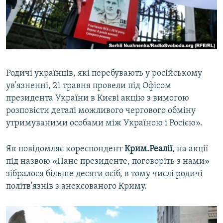
ВІДЕОУРОКИ «ELIFBE»
Русский
СВІДЧЕННЯ ОКУПАЦІЇ
Qırımtatar
УКРАЇНСЬКА ПРОБЛЕМА КРИМУ
ДОЛУЧАЙСЯ!
ІНФОГРАФІКА
Родичі українців, які перебувають у російському
ув'язненні, 21 травня провели під Офісом
президента України в Києві акцію з вимогою
Усі сайти RFE/RL
розповісти деталі можливого чергового обміну
утримуваними особами між Україною і Росією».
Як повідомляє кореспондент
Крим.Реалії
, на акції
під назвою «Пане президенте, поговоріть з нами»
зібралося більше десяти осіб, в тому числі родичі
політв'язнів з анексованого Криму.