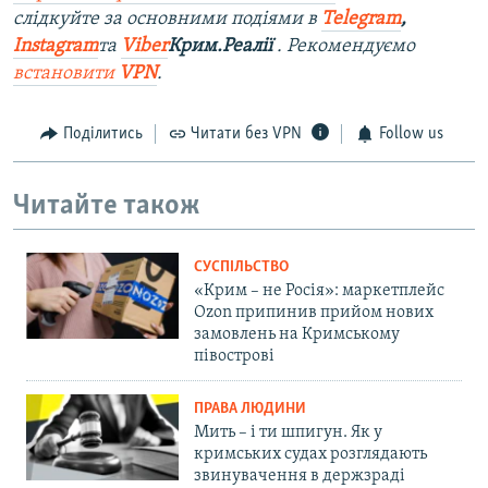
слідкуйте за основними подіями в
Telegram
,
Instagram
та
Viber
Крим.Реалії
. Рекомендуємо
встановити
VPN
.
Поділитись
Читати без VPN
Follow us
Читайте також
СУСПІЛЬСТВО
«Крим – не Росія»: маркетплейс
Ozon припинив прийом нових
замовлень на Кримському
півострові
ПРАВА ЛЮДИНИ
Мить – і ти шпигун. Як у
кримських судах розглядають
звинувачення в держзраді