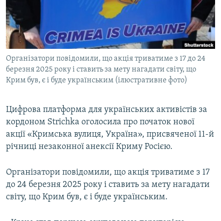
ВІДЕОУРОКИ «ELIFBE»
Русский
СВІДЧЕННЯ ОКУПАЦІЇ
Qırımtatar
УКРАЇНСЬКА ПРОБЛЕМА КРИМУ
Організатори повідомили, що акція триватиме з 17 до 24
ДОЛУЧАЙСЯ!
ІНФОГРАФІКА
березня 2025 року і ставить за мету нагадати світу, що
Крим був, є і буде українським (ілюстративне фото)
Усі сайти RFE/RL
Цифрова платформа для українських активістів за
кордоном Strichka оголосила про початок нової
акції «Кримська вулиця, Україна», присвяченої 11-й
річниці незаконної анексії Криму Росією.
Організатори повідомили, що акція триватиме з 17
до 24 березня 2025 року і ставить за мету нагадати
світу, що Крим був, є і буде українським.