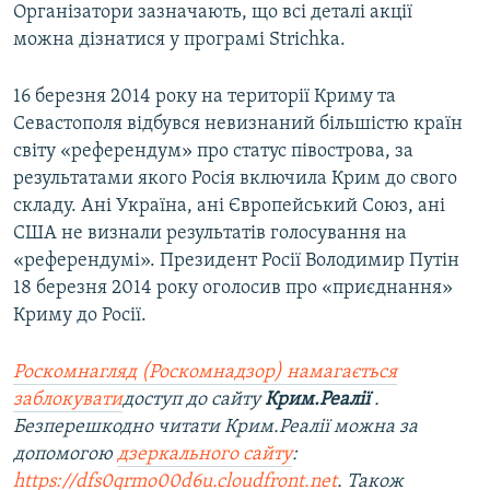
Організатори зазначають, що всі деталі акції
можна дізнатися у програмі Strichka.
16 березня 2014 року на території Криму та
Севастополя відбувся невизнаний більшістю країн
світу «референдум» про статус півострова, за
результатами якого Росія включила Крим до свого
складу. Ані Україна, ані Європейський Союз, ані
США не визнали результатів голосування на
«референдумі». Президент Росії Володимир Путін
18 березня 2014 року оголосив про «приєднання»
Криму до Росії.
Роскомнагляд (Роскомнадзор) намагається
заблокувати
доступ до сайту
Крим.Реалії
.
Безперешкодно читати Крим.Реалії можна за
допомогою
дзеркального сайту
:
https://dfs0qrmo00d6u.cloudfront.net
. Також