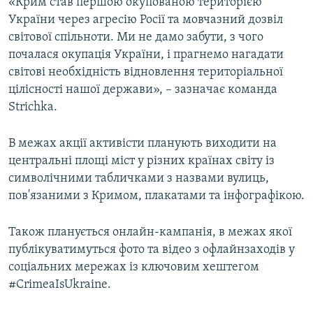
«Крим став першою окупованою територією
України через агресію Росії та мовчазний дозвіл
світової спільноти. Ми не дамо забути, з чого
почалася окупація України, і прагнемо нагадати
світові необхідність відновлення територіальної
цілісності нашої держави», – зазначає команда
Strichka.
В межах акції активісти планують виходити на
центральні площі міст у різних країнах світу із
символічними табличками з назвами вулиць,
пов'язаними з Кримом, плакатами та інфографікою.
Також планується онлайн-кампанія, в межах якої
публікуватимуться фото та відео з офлайнзаходів у
соціальних мережах із ключовим хештегом
#CrimeaIsUkraine.