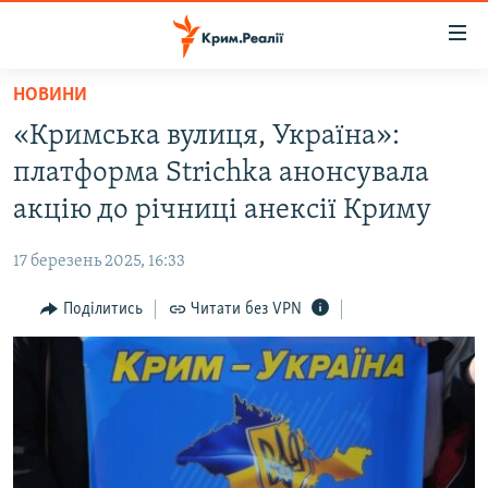
Доступність
посилання
Перейти
НОВИНИ
до
НОВИНИ
«Кримська вулиця, Україна»:
основного
ВОДА.КРИМ
матеріалу
платформа Strichka анонсувала
ВІДЕО ТА ФОТО
Перейти
акцію до річниці анексії Криму
до
ПОЛІТИКА
основної
17 березень 2025, 16:33
БЛОГИ
навігації
Перейти
Поділитись
Читати без VPN
ПОГЛЯД
до
ІНТЕРВ'Ю
пошуку
ВСЕ ЗА ДЕНЬ
СПЕЦПРОЕКТИ
ЯК ОБІЙТИ БЛОКУВАННЯ
ДЕПОРТАЦІЯ