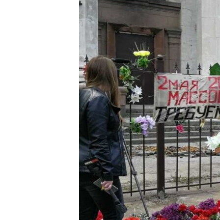
ВІДЕОУРОКИ «ELIFBE»
СВІДЧЕННЯ ОКУПАЦІЇ
УКРАЇНСЬКА ПРОБЛЕМА КРИМУ
ІНФОГРАФІКА