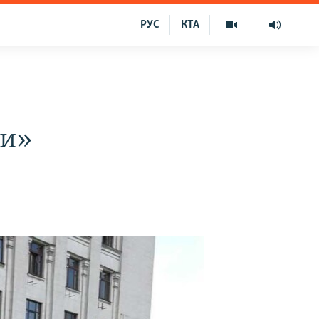
РУС
КТА
си»