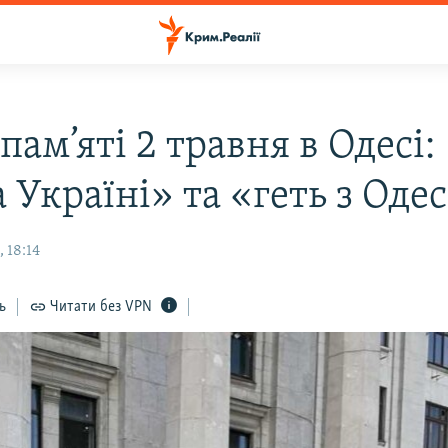
пам’яті 2 травня в Одесі:
 Україні» та «геть з Оде
 18:14
ь
Читати без VPN