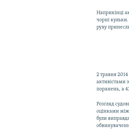
Наприкінці ак
чорні кульки.
руху принесли 
2 травня 201
активістами з
поранень, а 4
Розгляд судов
оцінками міжн
були виправда
обвинуваченн