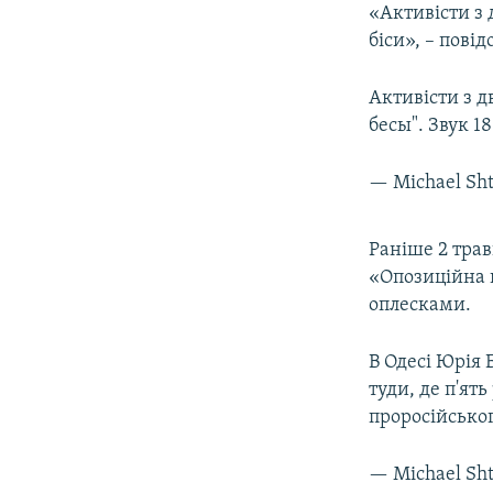
«Активісти з 
біси», – пов
Активісти з д
бесы". Звук 1
— Michael Sht
Раніше 2 трав
«Опозиційна 
оплесками.
В Одесі Юрія 
туди, де п'ят
проросійськог
— Michael Sht