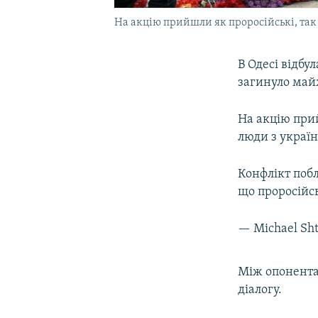
На акцію прийшли як проросійські, так 
В Одесі відбу
загинуло май
На акцію прий
люди з украї
Конфлікт побл
що проросійс
— Michael Sht
Між опонентам
діалогу.