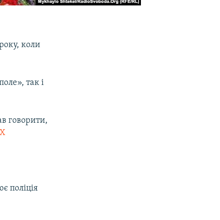
 року, коли
оле», так і
ав говорити,
eX
є поліція