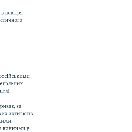
 в повітря
істичного
оросійськими
гнепальних
полі.
риває, за
ких активістів
ншими
е винними у