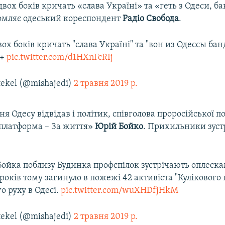
двох боків кричать «слава Україні» та «геть з Одеси, ба
ідомляє одеський кореспондент
Радіо
Свобода
.
вох боків кричать "слава Україні" та "вон из Одессы ба
8+
pic.twitter.com/d1HXnFcRIj
ekel (@mishajedi)
2 травня 2019 р.
ня Одесу відвідав і політик, співголова проросійської п
платформа – За життя»
Юрій
Бойко
. Прихильники зуст
Бойка поблизу Будинка профспілок зустрічають оплеск
ь років тому загинуло в пожежі 42 активіста "Кулікового 
о руху в Одесі.
pic.twitter.com/wuXHDfjHkM
ekel (@mishajedi)
2 травня 2019 р.