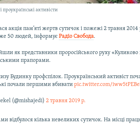
і проукраїнські активісти
лася акція пам’яті жертв сутичок і пожежі 2 травня 2014
же 50 людей, інформує
Радіо Свобода
.
шли як представники проросійського руху «Куликово п
нськими прапорами.
изу Будинку профспілок. Проукраїнський активіст поч
ькі почали першими вбивати
pic.twitter.com/iww5tPEB
ekel (@mishajedi)
2 травня 2019 р.
и відбулося кілька невеликих сутичок. На місці працю