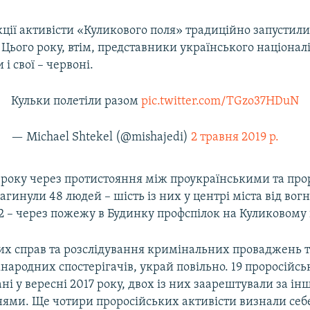
ції активісти «Куликового поля» традиційно запустили
 Цього року, втім, представники українського націонал
і свої – червоні.
Кульки полетіли разом
pic.twitter.com/TGzo37HDuN
— Michael Shtekel (@mishajedi)
2 травня 2019 р.
4 року через протистояння між проукраїнськими та пр
агинули 48 людей – шість із них у центрі міста від во
2 – через пожежу в Будинку профспілок на Куликовому 
их справ та розслідування кримінальних проваджень т
ародних спостерігачів, украй повільно. 19 проросійсь
ні у вересні 2017 року, двох із них заарештували за і
ями. Ще чотири проросійських активісти визнали себ