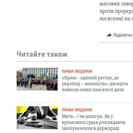
масових завор
проти проукра
посяганні на
Поділитис
Читайте також
ПРАВА ЛЮДИНИ
«Крим – єдиний регіон, де
українці – меншість»: дискусія
навколо нової пам'ятної дати
ПРАВА ЛЮДИНИ
Мить – і ти шпигун. Як у
кримських судах розглядають
звинувачення в держзраді