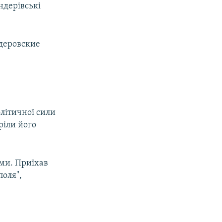
ндерівські
ндеровские
олітичної сили
ріли його
ами. Приїхав
поля",