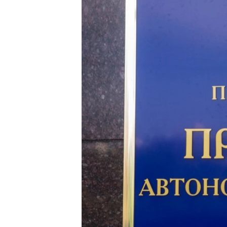
ВІДЕОУРОКИ «ELIFBE»
СВІДЧЕННЯ ОКУПАЦІЇ
УКРАЇНСЬКА ПРОБЛЕМА КРИМУ
ІНФОГРАФІКА