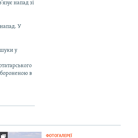
'язує напад зі
 напад. У
бшуки у
отатарського
забороненою в
ФОТОГАЛЕРЕЇ