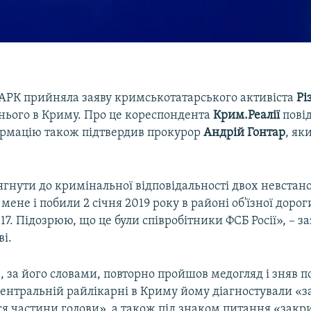
АРК прийняла заяву кримськотатарського активіста
Рі
 нього в Криму. Про це кореспондента
Крим.Реалії
пові
формацію також підтвердив прокурор
Андрій Гонтар
, як
гнути до кримінальної відповідальності двох невстано
 мене і побили 2 січня 2019 року в районі об'їзної дорог
17. Підозрюю, що це були співробітники ФСБ Росії», – з
ві.
 за його словами, повторно пройшов медогляд і зняв по
центральній райлікарні в Криму йому діагностували «з
ся частини голови», а також під знаком питання «закр