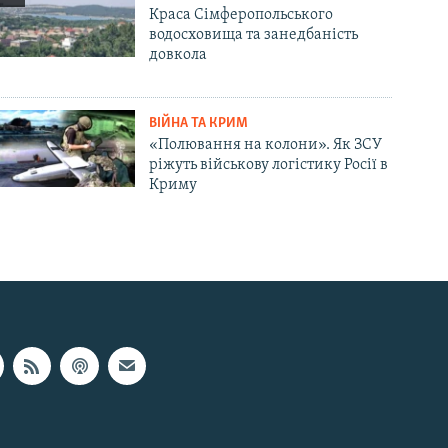
Краса Сімферопольського
водосховища та занедбаність
довкола
ВІЙНА ТА КРИМ
«Полювання на колони». Як ЗСУ
ріжуть військову логістику Росії в
Криму