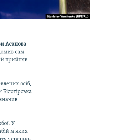
зи Асанова
домив сам
ий прийняв
влених осіб,
и Білогірська
азначив
бої. У
абій м'яких
иту черепно-