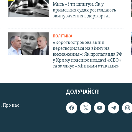
Мить – і ти шпигун. Як у
кримських судах розглядають
звинувачення в держзраді
ПОЛІТИКА
«Короткострокова акція
перетворилася на війну на
виснаження»: Як пропаганда РФ
у Криму пояснює невдачі «СВО»
та залякує «мінними атаками»
ДОЛУЧАЙСЯ!
. Про нас