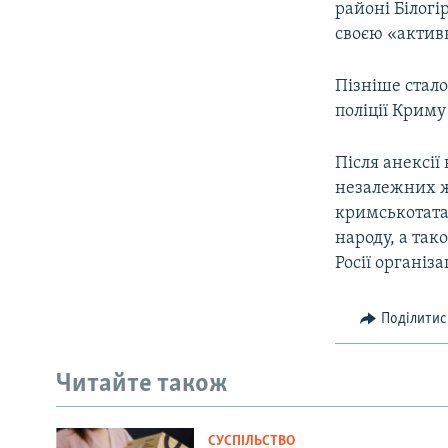
районі Білогі
своєю «актив
Пізніше стало
поліції Криму
Після анексії
незалежних жу
кримськотата
народу, а так
Росії організа
Поділитис
Читайте також
СУСПІЛЬСТВО