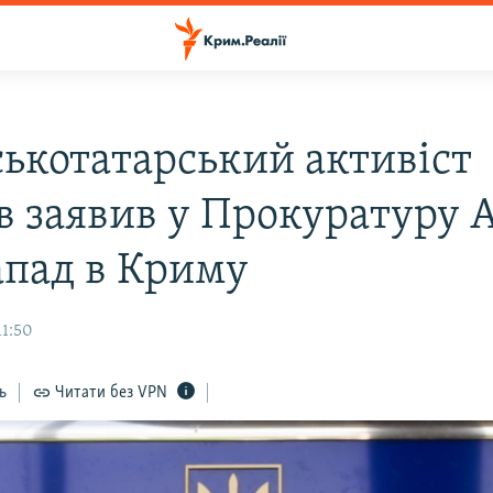
ькотатарський активіст
в заявив у Прокуратуру 
апад в Криму
11:50
ь
Читати без VPN