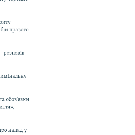
криту
абій правого
– розповів
римінальну
та обов'язки
иття», –
про напад у