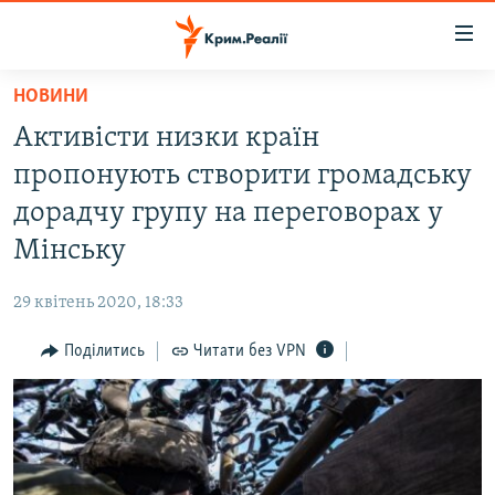
Доступність
посилання
Перейти
НОВИНИ
до
НОВИНИ
Активісти низки країн
основного
ВОДА.КРИМ
матеріалу
пропонують створити громадську
ВІДЕО ТА ФОТО
Перейти
дорадчу групу на переговорах у
до
ПОЛІТИКА
Мінську
основної
БЛОГИ
навігації
29 квітень 2020, 18:33
Перейти
ПОГЛЯД
до
Поділитись
Читати без VPN
ІНТЕРВ'Ю
пошуку
ВСЕ ЗА ДЕНЬ
СПЕЦПРОЕКТИ
ЯК ОБІЙТИ БЛОКУВАННЯ
ДЕПОРТАЦІЯ