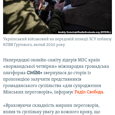
ВІДЕОУРОКИ «ELIFBE»
Русский
СВІДЧЕННЯ ОКУПАЦІЇ
Qırımtatar
УКРАЇНСЬКА ПРОБЛЕМА КРИМУ
ДОЛУЧАЙСЯ!
ІНФОГРАФІКА
Український військовий на передовій позиції ЗСУ поблизу
КПВВ Грутового, лютий 2020 року
Усі сайти RFE/RL
Напередодні онлайн-саміту лідерів МЗС країн
«нормандської четвірки» міжнародна громадська
платформа
CivilM+
звернулася до сторін із
пропозицією залучити представників
громадянського суспільства «для супродження
Мінських переговорів», інформує
Радіо Свобода
.
«Враховуючи складність мирних переговорів,
вплив та суспільну увагу до кожного кроку, що