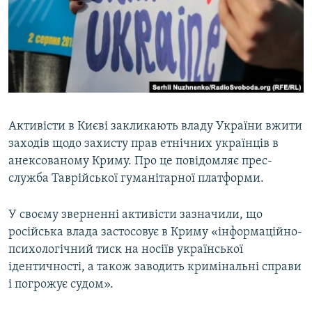
ВІДЕОУРОКИ «ELIFBE»
Русский
СВІДЧЕННЯ ОКУПАЦІЇ
Qırımtatar
УКРАЇНСЬКА ПРОБЛЕМА КРИМУ
ДОЛУЧАЙСЯ!
ІНФОГРАФІКА
Активісти в Києві закликають владу України вжити
заходів щодо захисту прав етнічних українців в
Усі сайти RFE/RL
анексованому Криму. Про це повідомляє прес-
служба Таврійської гуманітарної платформи.
У своєму зверненні активісти зазначили, що
російська влада застосовує в Криму «інформаційно-
психологічний тиск на носіїв української
ідентичності, а також заводить кримінальні справи
і погрожує судом».