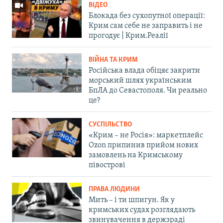
ВІДЕО
Блокада без сухопутної операції:
Крим сам себе не заправить і не
прогодує | Крим.Реалії
ВІЙНА ТА КРИМ
Російська влада обіцяє закрити
морський шлях українським
БпЛА до Севастополя. Чи реально
це?
СУСПІЛЬСТВО
«Крим – не Росія»: маркетплейс
Ozon припинив прийом нових
замовлень на Кримському
півострові
ПРАВА ЛЮДИНИ
Мить – і ти шпигун. Як у
кримських судах розглядають
звинувачення в держзраді