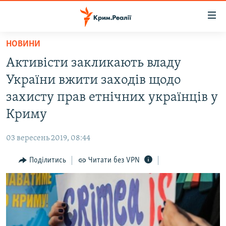
Доступність
посилання
Перейти
НОВИНИ
до
НОВИНИ
Активісти закликають владу
основного
ВОДА.КРИМ
матеріалу
України вжити заходів щодо
ВІДЕО ТА ФОТО
Перейти
захисту прав етнічних українців у
до
ПОЛІТИКА
Криму
основної
БЛОГИ
навігації
03 вересень 2019, 08:44
Перейти
ПОГЛЯД
до
Поділитись
Читати без VPN
ІНТЕРВ'Ю
пошуку
ВСЕ ЗА ДЕНЬ
СПЕЦПРОЕКТИ
ЯК ОБІЙТИ БЛОКУВАННЯ
ДЕПОРТАЦІЯ