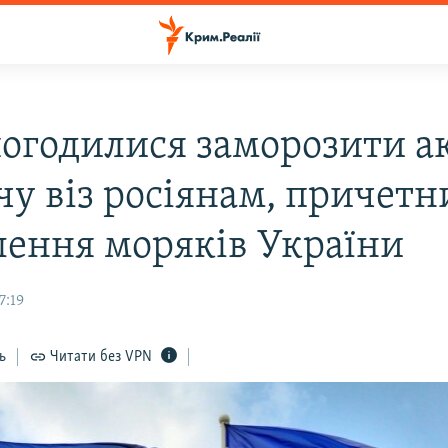
погодилися заморозити а
чу віз росіянам, причетн
лення моряків України
7:19
ь
Читати без VPN