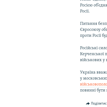
Росією об’єдн
Росії.
Питання безп
Євросоюзу обг
проти Росії б
Російські сил
Керченської п
військових у 
Україна вважа
у московськи
військовопо
повинні бути 
Поділитис