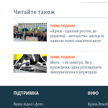
Читайте також
ПРАВА ЛЮДИНИ
«Крим – єдиний регіон, де
українці – меншість»: дискусія
навколо нової пам'ятної дати
ПРАВА ЛЮДИНИ
Мить – і ти шпигун. Як у
кримських судах розглядають
звинувачення в держзраді
Русский
ПІДТРИМКА
ІНФО
Qırımtatar
Ваше відео і фото
Крим.Реалії
ДОЛУЧАЙСЯ!