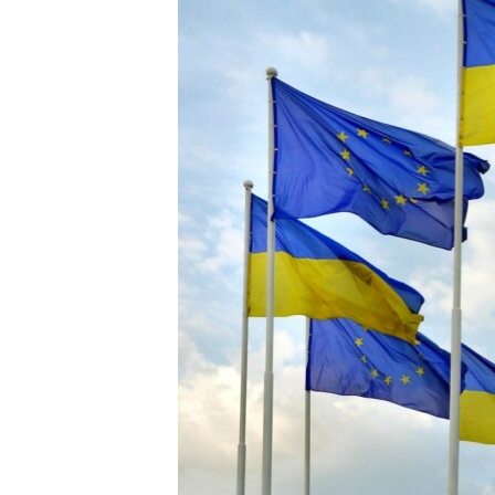
ВІДЕОУРОКИ «ELIFBE»
СВІДЧЕННЯ ОКУПАЦІЇ
УКРАЇНСЬКА ПРОБЛЕМА КРИМУ
ІНФОГРАФІКА