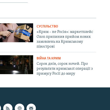
СУСПІЛЬСТВО
«Крим – не Росія»: маркетплейс
Ozon припинив прийом нових
замовлень на Кримському
півострові
ВІЙНА ТА КРИМ
Сорок днів, сорок ночей. Про
результати кримської операції з
примусу Росії до миру