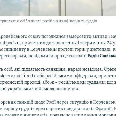
раплять 8 осіб з числа російських офіцерів та суддів
ропейського союзу погодилися заморозити активи і з
зці росіян, причетних до захоплення і затримання 24 
ас інциденту в Керченській протоці торік у листопаді. 
ереговорами, повідомили про це сьогодні
Радіо Свобод
ть осіб, які підлягають санкціям, наразі невідома. Орі
вісьмох осіб, які є або російськими офіцерами, причет
ерченській протоці, або ж – російськими суддями, що
раві українських військовополонених.
орення санкцій щодо Росії через ситуацію в Керченськ
е торік у грудні через спротив представників Франції,
, за словами дипломатів, подальше затримання морськи