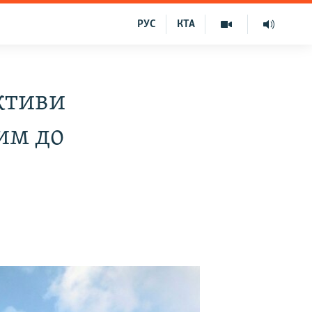
РУС
КТА
ктиви
им до