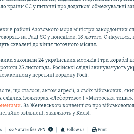
ало країни ЄС у питанні про додаткові обмежувальні з
еки в районі Азовського моря міністри закордонних сп
оворять на Раді ЄС у понеділок, 18 лютого. Очікується, 
удуть схвалені до кінця поточного місяця.
овики захопили 24 українських моряків і три кораблі п
ротоки 25 листопада. Російські слідчі звинувачують у
незаконному перетині кордону Росії.
є те, що сталося, актом агресії, а своїх військових, я
х слідчих ізоляторах «Лефортово» і «Матроська тиша»,
лоненими
. За Женевською конвенцією про військовопо
негайно звільнені, заявляють у Києві.​
ь
Читати без VPN
Follow us
Print