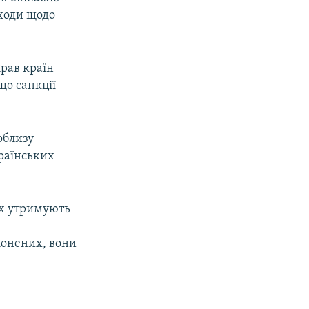
аходи щодо
рав країн
що санкції
облизу
країнських
ких утримують
лонених, вони