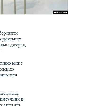
аборонити
українських
Кілька джерел,
а
.
єнтовно може
ними до
 виносили
ій протоці
 Німеччини й
х екіпажів