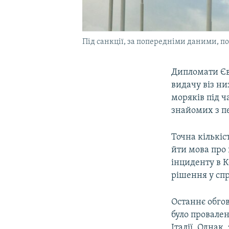
Під санкції, за попередніми даними, пот
Дипломати Єв
видачу віз ни
моряків під ч
знайомих з п
Точна кількіс
йти мова про 
інциденту в К
рішення у сп
Останнє обгов
було провален
Італії. Однак