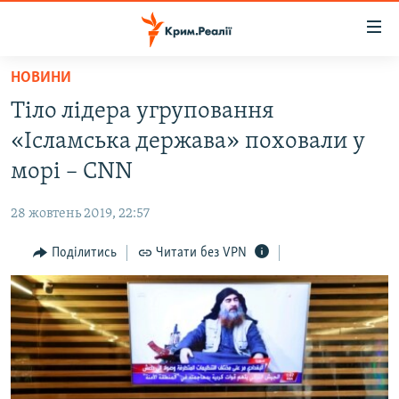
Доступність
посилання
Перейти
НОВИНИ
до
НОВИНИ
Тіло лідера угруповання
основного
ВОДА.КРИМ
матеріалу
«Ісламська держава» поховали у
ВІДЕО ТА ФОТО
Перейти
морі – СNN
до
ПОЛІТИКА
основної
28 жовтень 2019, 22:57
БЛОГИ
навігації
Перейти
Поділитись
Читати без VPN
ПОГЛЯД
до
ІНТЕРВ'Ю
пошуку
ВСЕ ЗА ДЕНЬ
СПЕЦПРОЕКТИ
ЯК ОБІЙТИ БЛОКУВАННЯ
ДЕПОРТАЦІЯ