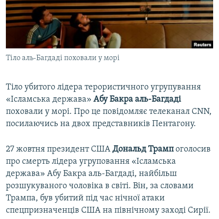
ВІДЕОУРОКИ «ELIFBE»
Русский
СВІДЧЕННЯ ОКУПАЦІЇ
Qırımtatar
УКРАЇНСЬКА ПРОБЛЕМА КРИМУ
Тіло аль-Багдаді поховали у морі
ДОЛУЧАЙСЯ!
ІНФОГРАФІКА
Тіло убитого лідера терористичного угрупування
«Ісламська держава»
Абу Бакра аль-Багдаді
Усі сайти RFE/RL
поховали у морі. Про це повідомляє телеканал CNN,
посилаючись на двох представників Пентагону.
27 жовтня президент США
Дональд Трамп
оголосив
про смерть лідера угруповання «Ісламська
держава» Абу Бакра аль-Багдаді, найбільш
розшукуваного чоловіка в світі. Він, за словами
Трампа, був убитий під час нічної атаки
спецпризначенців США на північному заході Сирії.