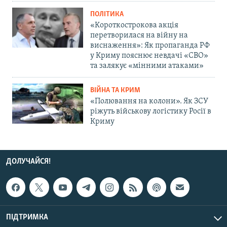
ПОЛІТИКА
«Короткострокова акція
перетворилася на війну на
виснаження»: Як пропаганда РФ
у Криму пояснює невдачі «СВО»
та залякує «мінними атаками»
ВІЙНА ТА КРИМ
«Полювання на колони». Як ЗСУ
ріжуть військову логістику Росії в
Криму
ДОЛУЧАЙСЯ!
ПІДТРИМКА