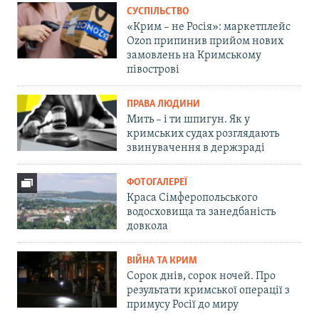
СУСПІЛЬСТВО
«Крим – не Росія»: маркетплейс
Ozon припинив прийом нових
замовлень на Кримському
півострові
ПРАВА ЛЮДИНИ
Мить – і ти шпигун. Як у
кримських судах розглядають
звинувачення в держзраді
ФОТОГАЛЕРЕЇ
Краса Сімферопольського
водосховища та занедбаність
довкола
ВІЙНА ТА КРИМ
Сорок днів, сорок ночей. Про
результати кримської операції з
примусу Росії до миру