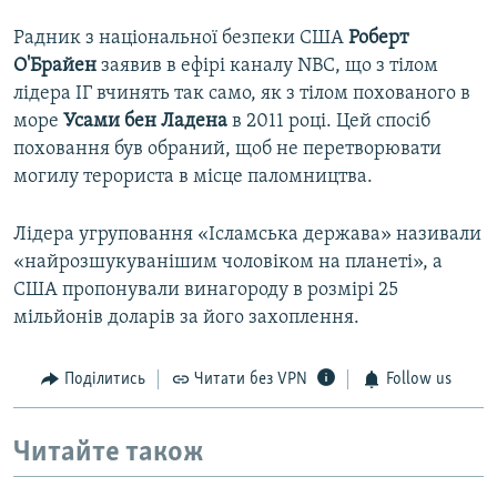
Радник з національної безпеки США
Роберт
О'Брайен
заявив в ефірі каналу NBC, що з тілом
лідера ІГ вчинять так само, як з тілом похованого в
море
Усами бен Ладена
в 2011 році. Цей спосіб
поховання був обраний, щоб не перетворювати
могилу терориста в місце паломництва.
Лідера угруповання «Ісламська держава» називали
«найрозшукуванішим чоловіком на планеті», а
США пропонували винагороду в розмірі 25
мільйонів доларів за його захоплення.
Поділитись
Читати без VPN
Follow us
Читайте також