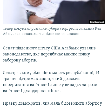
ВІДЕОУРОКИ «ELIFBE»
Русский
СВІДЧЕННЯ ОКУПАЦІЇ
Qırımtatar
УКРАЇНСЬКА ПРОБЛЕМА КРИМУ
Тепер документ розгляне губернатор, республіканка Кея
ДОЛУЧАЙСЯ!
ІНФОГРАФІКА
Айві, яка не сказала, чи підпише вона закон
Сенат південного штату США Алабами ухвалив
Усі сайти RFE/RL
законодавство, яке передбачає майже повну
заборону абортів.
Сенат, в якому більшість мають республіканці, 14
травня підтримав закон, який дозволяє
переривання вагітності лише у випадку загрози
вагітності для здоров’я жінки.
Правку демократів, яка мала б дозволити аборти у