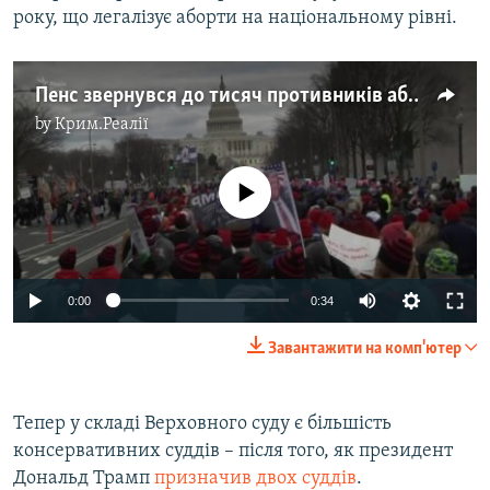
року, що легалізує аборти на національному рівні.
Пенс звернувся до тисяч противників абортів під час маршу в США (відео)
by
Крим.Реалії
No media source currently available
0:00
0:34
Завантажити на комп'ютер
Тепер у складі Верховного суду є більшість
консервативних суддів – після того, як президент
Дональд Трамп
призначив двох суддів
.