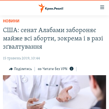
Доступність
посилання
Перейти
НОВИНИ
до
НОВИНИ
США: сенат Алабами забороняє
основного
ВОДА.КРИМ
матеріалу
майже всі аборти, зокрема і в разі
ВІДЕО ТА ФОТО
Перейти
зґвалтування
до
ПОЛІТИКА
основної
15 травень 2019, 10:44
БЛОГИ
навігації
Перейти
Поділитись
Читати без VPN
ПОГЛЯД
до
ІНТЕРВ'Ю
пошуку
ВСЕ ЗА ДЕНЬ
СПЕЦПРОЕКТИ
ЯК ОБІЙТИ БЛОКУВАННЯ
ДЕПОРТАЦІЯ