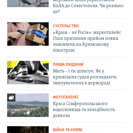
БпЛА до Севастополя. Чи реально
це?
СУСПІЛЬСТВО
«Крим – не Росія»: маркетплейс
Ozon припинив прийом нових
замовлень на Кримському
півострові
ПРАВА ЛЮДИНИ
Мить – і ти шпигун. Як у
кримських судах розглядають
звинувачення в держзраді
ФОТОГАЛЕРЕЇ
Краса Сімферопольського
водосховища та занедбаність
довкола
ВІЙНА ТА КРИМ