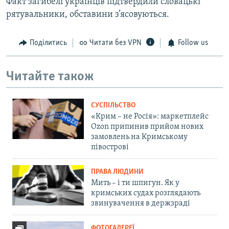
Факт загибелі українців підтвердили словацькі
рятувальники, обставини з’ясовуються.
Поділитись
Читати без VPN
Follow us
Читайте також
СУСПІЛЬСТВО
«Крим – не Росія»: маркетплейс
Ozon припинив прийом нових
замовлень на Кримському
півострові
ПРАВА ЛЮДИНИ
Мить – і ти шпигун. Як у
кримських судах розглядають
звинувачення в держзраді
ФОТОГАЛЕРЕЇ