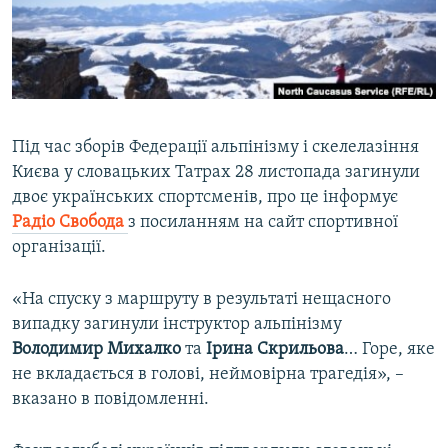
ВІДЕОУРОКИ «ELIFBE»
Русский
СВІДЧЕННЯ ОКУПАЦІЇ
Qırımtatar
УКРАЇНСЬКА ПРОБЛЕМА КРИМУ
ДОЛУЧАЙСЯ!
ІНФОГРАФІКА
Під час зборів Федерації альпінізму і скелелазіння
Києва у словацьких Татрах 28 листопада загинули
двоє українських спортсменів, про це інформує
Усі сайти RFE/RL
Радіо Свобода
з посиланням на сайт спортивної
організації.
«На спуску з маршруту в результаті нещасного
випадку загинули інструктор альпінізму
Володимир Михалко
та
Ірина Скрильова
… Горе, яке
не вкладається в голові, неймовірна трагедія», –
вказано в повідомленні.