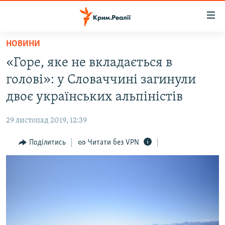
Доступність
посилання
Перейти
НОВИНИ
до
НОВИНИ
«Горе, яке не вкладається в
основного
ВОДА.КРИМ
матеріалу
голові»: у Словаччині загинули
ВІДЕО ТА ФОТО
Перейти
двоє українських альпіністів
до
ПОЛІТИКА
основної
29 листопад 2019, 12:39
БЛОГИ
навігації
Перейти
Поділитись
Читати без VPN
ПОГЛЯД
до
ІНТЕРВ'Ю
пошуку
ВСЕ ЗА ДЕНЬ
СПЕЦПРОЕКТИ
ЯК ОБІЙТИ БЛОКУВАННЯ
ДЕПОРТАЦІЯ