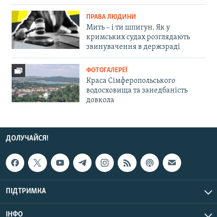
ПРАВА ЛЮДИНИ
Мить – і ти шпигун. Як у
кримських судах розглядають
звинувачення в держзраді
ФОТОГАЛЕРЕЇ
Краса Сімферопольського
водосховища та занедбаність
довкола
ДОЛУЧАЙСЯ!
ПІДТРИМКА
ІНФО