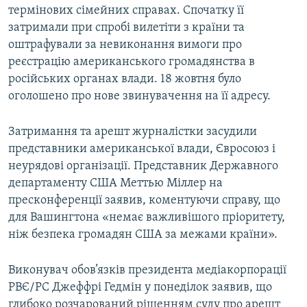
термінових сімейних справах. Спочатку її
затримали при спробі вилетіти з країни та
оштрафували за невиконання вимоги про
реєстрацію американського громадянства в
російських органах влади. 18 жовтня було
оголошено про нове звинувачення на її адресу.
Затримання та арешт журналістки засудили
представники американської влади, Євросоюз і
неурядові організації. Представник Державного
департаменту США Меттью Міллер на
пресконференції заявив, коментуючи справу, що
для Вашингтона «немає важливішого пріоритету,
ніж безпека громадян США за межами країни».
Виконувач обов’язків президента медіакорпорації
РВЄ/РС Джеффрі Гедмін у понеділок заявив, що
глибоко розчарований рішенням суду про арешт