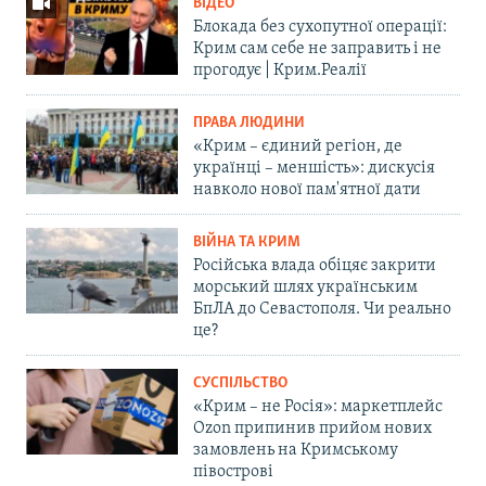
ВІДЕО
Блокада без сухопутної операції:
Крим сам себе не заправить і не
прогодує | Крим.Реалії
ПРАВА ЛЮДИНИ
«Крим – єдиний регіон, де
українці – меншість»: дискусія
навколо нової пам'ятної дати
ВІЙНА ТА КРИМ
Російська влада обіцяє закрити
морський шлях українським
БпЛА до Севастополя. Чи реально
це?
СУСПІЛЬСТВО
«Крим – не Росія»: маркетплейс
Ozon припинив прийом нових
замовлень на Кримському
півострові