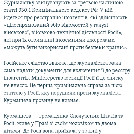
Журналістку звинувачують за третьою частиною
статті 330.1 Кримінального кодексу РФ. У ній
йдеться про реєстрацію іноагентів, які здійснюють
«цілеспрямований збір відомостей у галузі
військової, військово-технічної діяльності Росії»,
які при їх отриманні іноземними джерелами
«можуть бути використані проти безпеки країни».
Російське слідство вважає, що журналістка мала
сама надати документи для включення її до реєстру
іноагентів. Міністерство юстиції Росії її до списку
не внесло. Це перша кримінальна справа за цією
статтею у Росії, яку порушили проти журналіста.
Курмашева провину не визнає.
Курмашева — громадянка Сполучених Штатів та
Росії, живе у Празі зі своїм чоловіком та двома
дітьми. До Росії вона приїхала у травні у