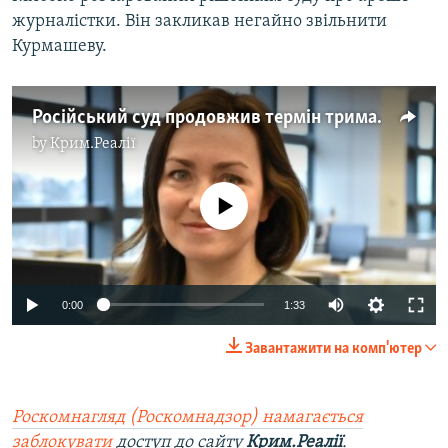
журналістки. Він закликав негайно звільнити
Курмашеву.
Російський суд продовжив термін тримання під вартою журналістки регіональної служби Радіо Свобода (відео)
by
Крим.Реалії
No media source currently available
Auto
0:00
1:33
240p
Завантажити на комп'ютер
360p
Auto
240p
360p
480p
480p
Роскомнагляд (Роскомнадзор) намагається
заблокувати
доступ до сайту
Крим.Реалії
.
720p