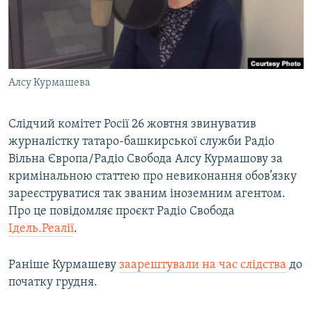
ВІДЕОУРОКИ «ELIFBE»
Русский
СВІДЧЕННЯ ОКУПАЦІЇ
Qırımtatar
УКРАЇНСЬКА ПРОБЛЕМА КРИМУ
Алсу Курмашева
ДОЛУЧАЙСЯ!
ІНФОГРАФІКА
Слідчий комітет Росії 26 жовтня звинуватив
журналістку татаро-башкирської служби Радіо
Усі сайти RFE/RL
Вільна Європа/Радіо Свобода Алсу Курмашову за
кримінальною статтею про невиконання обов’язку
зареєструватися так званим іноземним агентом.
Про це повідомляє проєкт Радіо Свобода
Ідель.Реалії
.
Раніше Курмашеву
заарештували на час слідства
до
початку грудня.