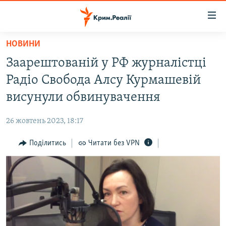
Доступність
посилання
Перейти
НОВИНИ
до
НОВИНИ
Заарештованій у РФ журналістці
основного
ВОДА.КРИМ
матеріалу
Радіо Свобода Алсу Курмашевій
ВІДЕО ТА ФОТО
Перейти
висунули обвинувачення
до
ПОЛІТИКА
основної
26 жовтень 2023, 18:17
БЛОГИ
навігації
Перейти
Поділитись
Читати без VPN
ПОГЛЯД
до
ІНТЕРВ'Ю
пошуку
ВСЕ ЗА ДЕНЬ
СПЕЦПРОЕКТИ
ЯК ОБІЙТИ БЛОКУВАННЯ
ДЕПОРТАЦІЯ