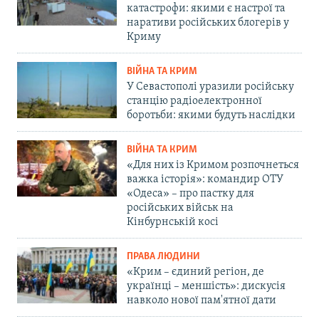
катастрофи: якими є настрої та
наративи російських блогерів у
Криму
ВІЙНА ТА КРИМ
У Севастополі уразили російську
станцію радіоелектронної
боротьби: якими будуть наслідки
ВІЙНА ТА КРИМ
«Для них із Кримом розпочнеться
важка історія»: командир ОТУ
«Одеса» – про пастку для
російських військ на
Кінбурнській косі
ПРАВА ЛЮДИНИ
«Крим – єдиний регіон, де
українці – меншість»: дискусія
навколо нової пам'ятної дати