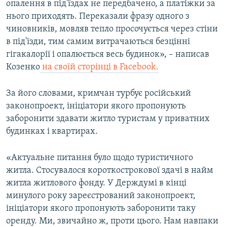
опалення в під'їздах не передбачено, а платіжки за
нього приходять. Переказали фразу одного з
чиновників, мовляв тепло просочується через стіни
в під'їзди, тим самим витрачаються безцінні
гігакалорії і опалюється весь будинок», – написав
Козенко
на своїй сторінці в Facebook.
За його словами, кримчан турбує російський
законопроект, ініціатори якого пропонують
заборонити здавати житло туристам у приватних
будинках і квартирах.
«Актуальне питання було щодо туристичного
житла. Стосувалося короткострокової здачі в найм
житла житлового фонду. У Держдумі в кінці
минулого року зареєстрований законопроект,
ініціатори якого пропонують заборонити таку
оренду. Ми, звичайно ж, проти цього. Нам навпаки