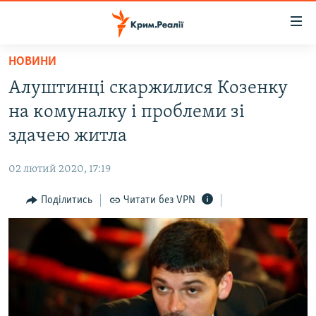
Доступність
посилання
Перейти
НОВИНИ
до
НОВИНИ
Алуштинці скаржилися Козенку
основного
ВОДА.КРИМ
матеріалу
на комуналку і проблеми зі
ВІДЕО ТА ФОТО
Перейти
здачею житла
до
ПОЛІТИКА
основної
02 лютий 2020, 17:19
БЛОГИ
навігації
Перейти
Поділитись
Читати без VPN
ПОГЛЯД
до
ІНТЕРВ'Ю
пошуку
ВСЕ ЗА ДЕНЬ
СПЕЦПРОЕКТИ
ЯК ОБІЙТИ БЛОКУВАННЯ
ДЕПОРТАЦІЯ