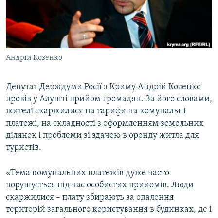
ВІДЕОУРОКИ «ELIFBE»
Русский
СВІДЧЕННЯ ОКУПАЦІЇ
Qırımtatar
УКРАЇНСЬКА ПРОБЛЕМА КРИМУ
Андрій Козенко
ДОЛУЧАЙСЯ!
ІНФОГРАФІКА
Депутат Держдуми Росії з Криму Андрій Козенко
провів у Алушті прийом громадян. За його словами,
Усі сайти RFE/RL
жителі скаржилися на тарифи на комунальні
платежі, на складності з оформленням земельних
ділянок і проблеми зі здачею в оренду житла для
туристів.
«Тема комунальних платежів дуже часто
порушується під час особистих прийомів. Люди
скаржилися – плату збирають за опалення
територій загального користування в будинках, де і