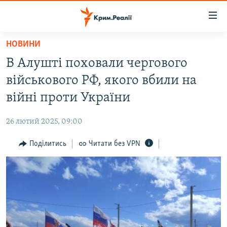
Доступність
посилання
Перейти
НОВИНИ
до
НОВИНИ
В Алушті поховали чергового
основного
ВОДА.КРИМ
матеріалу
військового РФ, якого вбили на
ВІДЕО ТА ФОТО
Перейти
війні проти України
до
ПОЛІТИКА
основної
26 лютий 2025, 09:00
БЛОГИ
навігації
Перейти
Поділитись
Читати без VPN
ПОГЛЯД
до
ІНТЕРВ'Ю
пошуку
ВСЕ ЗА ДЕНЬ
СПЕЦПРОЕКТИ
ЯК ОБІЙТИ БЛОКУВАННЯ
ДЕПОРТАЦІЯ