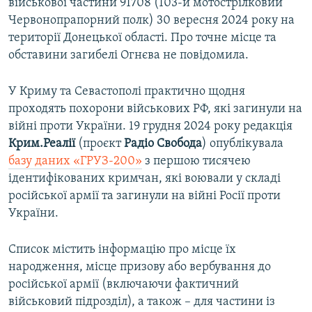
військової частини 91708 (103-й мотострілковий
Червонопрапорний полк) 30 вересня 2024 року на
території Донецької області. Про точне місце та
обставини загибелі Огнєва не повідомила.
У Криму та Севастополі практично щодня
проходять похорони військових РФ, які загинули на
війні проти України. 19 грудня 2024 року редакція
Крим.Реалії
(проєкт
Радіо Свобода
) опублікувала
базу даних «ГРУЗ-200»
з першою тисячею
ідентифікованих кримчан, які воювали у складі
російської армії та загинули на війні Росії проти
України.
Список містить інформацію про місце їх
народження, місце призову або вербування до
російської армії (включаючи фактичний
військовий підрозділ), а також – для частини із