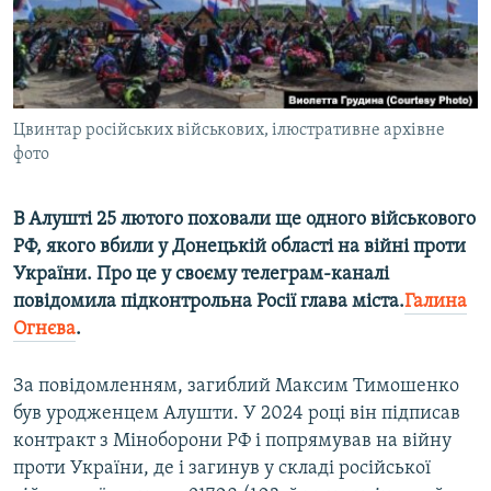
ВІДЕОУРОКИ «ELIFBE»
Русский
СВІДЧЕННЯ ОКУПАЦІЇ
Qırımtatar
УКРАЇНСЬКА ПРОБЛЕМА КРИМУ
Цвинтар російських військових, ілюстративне архівне
ДОЛУЧАЙСЯ!
ІНФОГРАФІКА
фото
В Алушті 25 лютого поховали ще одного військового
Усі сайти RFE/RL
РФ, якого вбили у Донецькій області на війні проти
України. Про це у своєму телеграм-каналі
повідомила підконтрольна Росії глава міста.
Галина
Огнєва
.
За повідомленням, загиблий Максим Тимошенко
був уродженцем Алушти. У 2024 році він підписав
контракт з Міноборони РФ і попрямував на війну
проти України, де і загинув у складі російської