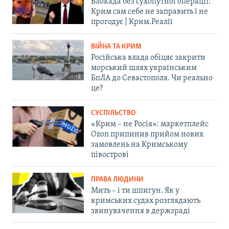
Блокада без сухопутної операції:
Крим сам себе не заправить і не
прогодує | Крим.Реалії
ВІЙНА ТА КРИМ
Російська влада обіцяє закрити
морський шлях українським
БпЛА до Севастополя. Чи реально
це?
СУСПІЛЬСТВО
«Крим – не Росія»: маркетплейс
Ozon припинив прийом нових
замовлень на Кримському
півострові
ПРАВА ЛЮДИНИ
Мить – і ти шпигун. Як у
кримських судах розглядають
звинувачення в держзраді