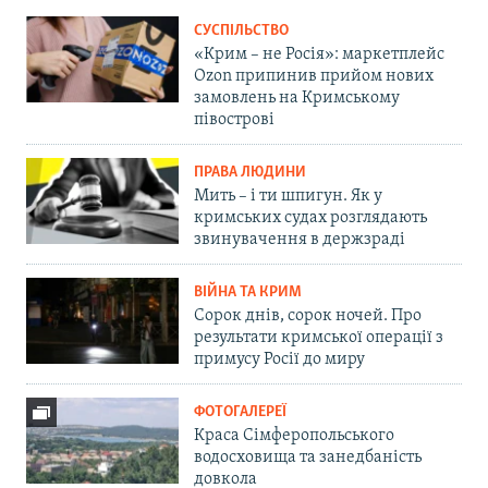
СУСПІЛЬСТВО
«Крим – не Росія»: маркетплейс
Ozon припинив прийом нових
замовлень на Кримському
півострові
ПРАВА ЛЮДИНИ
Мить – і ти шпигун. Як у
кримських судах розглядають
звинувачення в держзраді
ВІЙНА ТА КРИМ
Сорок днів, сорок ночей. Про
результати кримської операції з
примусу Росії до миру
ФОТОГАЛЕРЕЇ
Краса Сімферопольського
водосховища та занедбаність
довкола