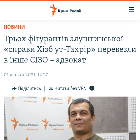
Доступність
посилання
Перейти
НОВИНИ
до
НОВИНИ
Трьох фігурантів алуштинської
основного
ВОДА.КРИМ
матеріалу
«справи Хізб ут-Тахрір» перевезли
ВІДЕО ТА ФОТО
Перейти
в інше СІЗО – адвокат
до
ПОЛІТИКА
основної
01 лютий 2021, 12:20
БЛОГИ
навігації
Перейти
Поділитись
Читати без VPN
ПОГЛЯД
до
ІНТЕРВ'Ю
пошуку
ВСЕ ЗА ДЕНЬ
СПЕЦПРОЕКТИ
ЯК ОБІЙТИ БЛОКУВАННЯ
ДЕПОРТАЦІЯ