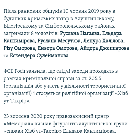
Після ранкових обшуків 10 червня 2019 року в
будинках кримських татар в Алуштинському,
Білогірському та Сімферопольському районах
затримали 8 чоловіків:
Руслана Нагаєва, Ельдара
Кантимірова, Руслана Месутова, Ленура Халілова,
Різу Омерова, Енвера Омерова, Айдера Джеппарова
та
Ескендера Сулейманова
.
ФСБ Росії заявила, що слідчі заходи проходять в
рамках кримінальної справи за ст. 205.5
(організація або участь у діяльності терористичної
організації) і стосується релігійної організації «Хізб
ут-Тахрір».
23 вересня 2020 року правозахисний центр
«Меморіал» визнав фігурантів алуштинської групи
«справи Хізб ут-Тахрір» Ельдара Кантимірова,