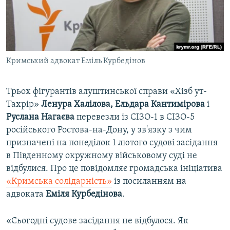
ВІДЕОУРОКИ «ELIFBE»
Русский
СВІДЧЕННЯ ОКУПАЦІЇ
Qırımtatar
УКРАЇНСЬКА ПРОБЛЕМА КРИМУ
Кримський адвокат Еміль Курбедінов
ДОЛУЧАЙСЯ!
ІНФОГРАФІКА
Трьох фігурантів алуштинської справи «Хізб ут-
Тахрір»
Ленура Халілова, Ельдара Кантимірова
і
Усі сайти RFE/RL
Руслана Нагаєва
перевезли із СІЗО-1 в СІЗО-5
російського Ростова-на-Дону, у зв'язку з чим
призначені на понеділок 1 лютого судові засідання
в Південному окружному військовому суді не
відбулися. Про це повідомляє громадська ініціатива
«Кримська солідарність»
із посиланням на
адвоката
Еміля Курбедінова
.
«Сьогодні судове засідання не відбулося. Як