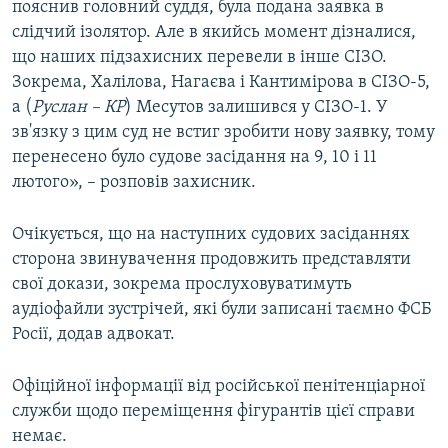
пояснив головний суддя, була подана заявка в
слідчий ізолятор. Але в якийсь момент дізналися,
що наших підзахисних перевели в інше СІЗО.
Зокрема, Халілова, Нагаєва і Кантимірова в СІЗО-5,
а (
Руслан – КР
) Месутов залишився у СІЗО-1. У
зв'язку з цим суд не встиг зробити нову заявку, тому
перенесено було судове засідання на 9, 10 і 11
лютого», – розповів захисник.
Очікується, що на наступних судових засіданнях
сторона звинувачення продовжить представляти
свої докази, зокрема прослуховуватимуть
аудіофайли зустрічей, які були записані таємно ФСБ
Росії, додав адвокат.
Офіційної інформації від російської пенітенціарної
служби щодо переміщення фігурантів цієї справи
немає.