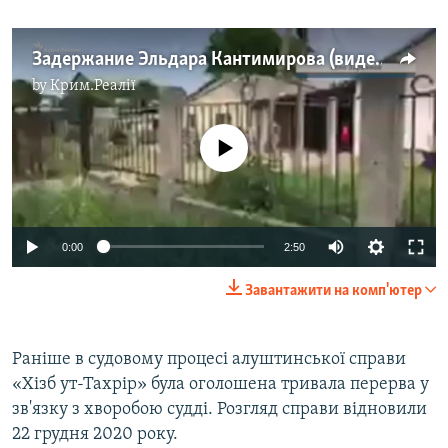
Задержание Эльдара Кантимирова (видео)
by
Крим.Реалії
No media source currently available
0:00
2:50
Завантажити на комп'ютер
Раніше в судовому процесі алуштинської справи
«Хізб ут-Тахрір» була оголошена тривала перерва у
зв'язку з хворобою судді. Розгляд справи відновили
22 грудня 2020 року.