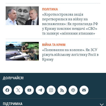
ПОЛІТИКА
«Короткострокова акція
перетворилася на війну на
виснаження»: Як пропаганда РФ
у Криму пояснює невдачі «СВО»
та залякує «мінними атаками»
ВІЙНА ТА КРИМ
«Полювання на колони». Як ЗСУ
ріжуть військову логістику Росії в
Криму
ДОЛУЧАЙСЯ!
ПІДТРИМКА