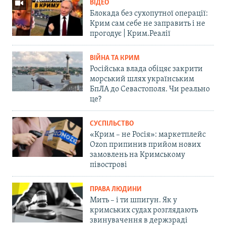
ВІДЕО
Блокада без сухопутної операції:
Крим сам себе не заправить і не
прогодує | Крим.Реалії
ВІЙНА ТА КРИМ
Російська влада обіцяє закрити
морський шлях українським
БпЛА до Севастополя. Чи реально
це?
СУСПІЛЬСТВО
«Крим – не Росія»: маркетплейс
Ozon припинив прийом нових
замовлень на Кримському
півострові
ПРАВА ЛЮДИНИ
Мить – і ти шпигун. Як у
кримських судах розглядають
звинувачення в держзраді