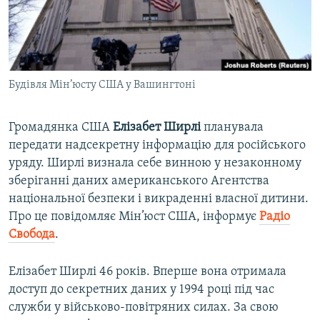
ВІДЕОУРОКИ «ELIFBE»
Русский
СВІДЧЕННЯ ОКУПАЦІЇ
Qırımtatar
УКРАЇНСЬКА ПРОБЛЕМА КРИМУ
Будівля Мін’юсту США у Вашингтоні
ДОЛУЧАЙСЯ!
ІНФОГРАФІКА
Громадянка США
Елізабет Ширлі
планувала
передати надсекретну інформацію для російського
Усі сайти RFE/RL
уряду. Ширлі визнала себе винною у незаконному
зберіганні даних американського Агентства
національної безпеки і викраденні власної дитини.
Про це повідомляє Мін’юст США, інформує
Радіо
Свобода
.
Елізабет Ширлі 46 років. Вперше вона отримала
доступ до секретних даних у 1994 році під час
служби у військово-повітряних силах. За свою