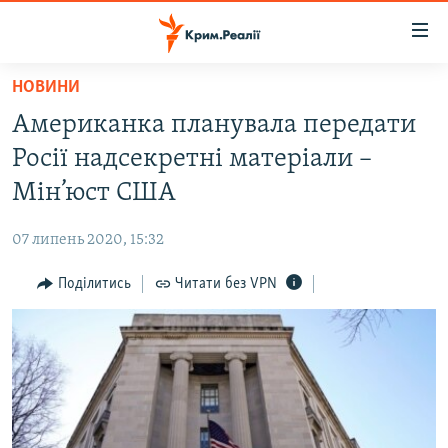
Доступність
посилання
Перейти
НОВИНИ
до
НОВИНИ
Американка планувала передати
основного
ВОДА.КРИМ
матеріалу
Росії надсекретні матеріали –
ВІДЕО ТА ФОТО
Перейти
Мін’юст США
до
ПОЛІТИКА
основної
07 липень 2020, 15:32
БЛОГИ
навігації
Перейти
Поділитись
Читати без VPN
ПОГЛЯД
до
ІНТЕРВ'Ю
пошуку
ВСЕ ЗА ДЕНЬ
СПЕЦПРОЕКТИ
ЯК ОБІЙТИ БЛОКУВАННЯ
ДЕПОРТАЦІЯ