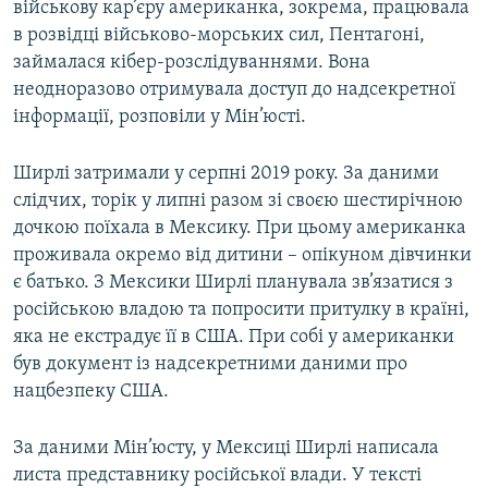
військову кар’єру американка, зокрема, працювала
в розвідці військово-морських сил, Пентагоні,
займалася кібер-розслідуваннями. Вона
неодноразово отримувала доступ до надсекретної
інформації, розповіли у Мін’юсті.
Ширлі затримали у серпні 2019 року. За даними
слідчих, торік у липні разом зі своєю шестирічною
дочкою поїхала в Мексику. При цьому американка
проживала окремо від дитини – опікуном дівчинки
є батько. З Мексики Ширлі планувала зв’язатися з
російською владою та попросити притулку в країні,
яка не екстрадує її в США. При собі у американки
був документ із надсекретними даними про
нацбезпеку США.
За даними Мін’юсту, у Мексиці Ширлі написала
листа представнику російської влади. У тексті